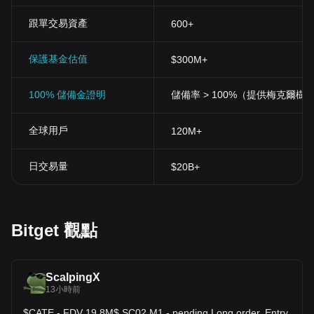
跟單交易資產
600+
保護基金估值
$300M+
100% 儲備金證明
儲備率 > 100%（提供梅克爾樹
全球用戶
120M+
日交易量
$20B+
Bitget 觀點
ScalpingX
13小時前
$CATE - FDV 19.8M$ SC02 M1 - pending Long order. Entry