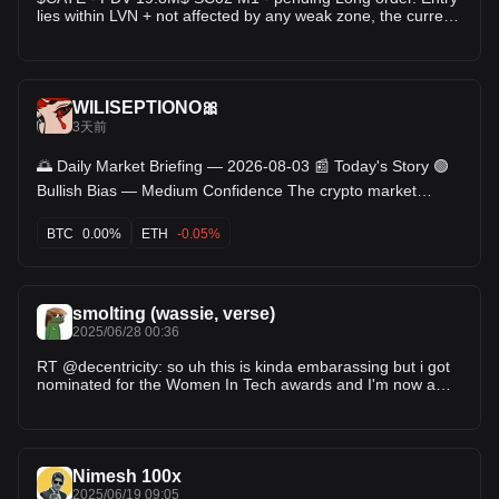
lies within LVN + not affected by any weak zone, the current
support zone is around 7.27% wide. The uptrend has lasted
2 hours 13 minutes, with the largest recorded price increase
at 43.54%. If price loses this support zone, the trend will
likely reverse downward.
WILISEPTIONO🎀
3天前
🌅 Daily Market Briefing — 2026-08-03 📰 Today's Story 🟢
Bullish Bias — Medium Confidence The crypto market
bounced back with BTC gaining 1.07% to $63,526, leading
ETH (+2.03%) and SOL (+2.27%) higher. The biggest
BTC
0.00%
ETH
-0.05%
surprise was the massive BTC ETF outflow of $265.4M—the
largest daily outflow in recent weeks—while Bitcoin still
moved higher. Meanwhile, derivatives data showed short
liquidations ($29.9M) far exceeded long liquidations
smolting (wassie, verse)
($5.35M), indicating a strong short squeeze. This suggests
institutional selling pressure is being absorbed by spot
2025/06/28 00:36
buyers and derivatives demand. 🌐 Macro Environment
RT @decentricity: so uh this is kinda embarassing but i got
Macro liquidity remains supportive for risk assets. The U.S.
nominated for the Women In Tech awards and I'm now a
Dollar Index (DXY) fell 0.19% to 99.72, while the VIX
finalist for the web3 cate…
dropped sharply by 6.44% to 15.99, reflecting improving
market sentiment. However, the U.S. 10-year Treasury yield
climbed to 4.75%, signaling inflation or fiscal concerns that
should not be ignored. U.S. equities also finished higher,
Nimesh 100x
with the S&P 500 up 0.72% and the Nasdaq up 0.65%.
Overall, the macro backdrop remains favorable, but if the
2025/06/19 09:05