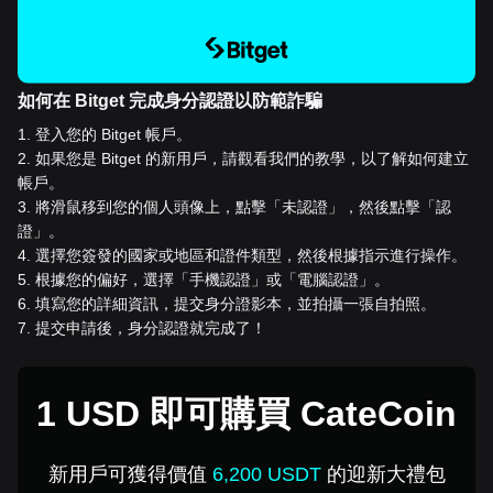
如何在 Bitget 完成身分認證以防範詐騙
1
.
登入您的 Bitget 帳戶。
2
.
如果您是 Bitget 的新用戶，請觀看我們的教學，以了解如何建立
帳戶。
3
.
將滑鼠移到您的個人頭像上，點擊「未認證」，然後點擊「認
證」。
4
.
選擇您簽發的國家或地區和證件類型，然後根據指示進行操作。
5
.
根據您的偏好，選擇「手機認證」或「電腦認證」。
6
.
填寫您的詳細資訊，提交身分證影本，並拍攝一張自拍照。
7
.
提交申請後，身分認證就完成了！
1 USD 即可購買 CateCoin
新用戶可獲得價值
6,200 USDT
的迎新大禮包