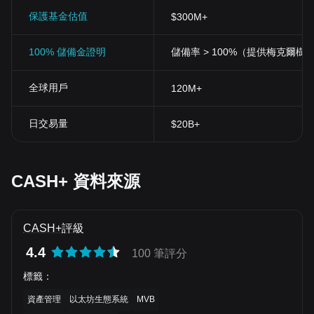
保護基金估值
$300M+
100% 儲備金證明
儲備率 > 100%（提供梅克爾樹
全球用戶
120M+
日交易量
$20B+
CASH+ 資料來源
CASH+評級
4.4
100 筆評分
標籤
：
資產管理
以太坊生態系統
MVB