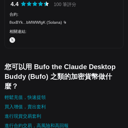
4.4
100 筆評分
合約
:
8sxBYk
...
bMWWfgK
(
Solana
)
相關連結
:
您可以用 Bufo the Claude Desktop
Buddy (Bufo) 之類的加密貨幣做什
麼？
輕鬆充值，快速提領
買入增值，賣出套利
進行現貨交易套利
進行合約交易，高風險和高回報