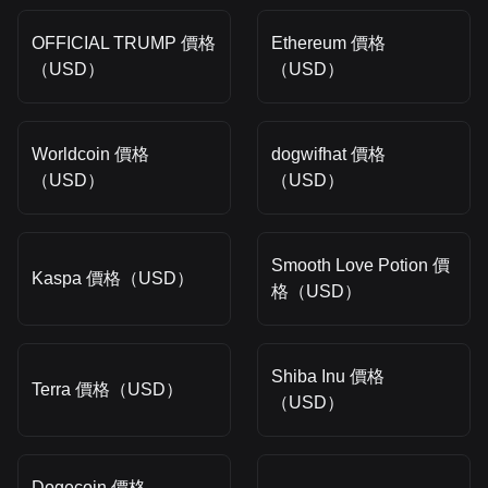
OFFICIAL TRUMP 價格
Ethereum 價格
（USD）
（USD）
Worldcoin 價格
dogwifhat 價格
（USD）
（USD）
Smooth Love Potion 價
Kaspa 價格（USD）
格（USD）
Shiba Inu 價格
Terra 價格（USD）
（USD）
Dogecoin 價格