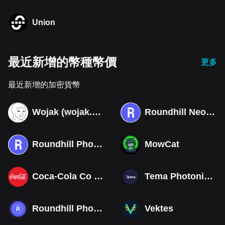
Union
最近新增的幣種幣價
更多
最近新增的加密貨幣
Wojak (wojak.art)
Roundhill Neocloud ETF (Derivatives)
Roundhill Photonics & Optics ETF (Derivatives)
MowCat
Coca-Cola Co (Derivatives)
Tema Photonics & Optical ETF
Roundhill Photonics & Optics ETF
Vektes