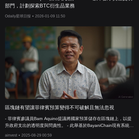
部門，計劃探索BTC衍生品業務
Odaily星球日报
•
2026-01-09 11:50
區塊鏈有望讓菲律賓預算變得不可破解且無法忽視
- 菲律賓參議員Bam Aquino提議將國家預算儲存在區塊鏈上，以提
升政府支出的透明度與問責性。 - 此舉基於BayaniChain現有系統，
該系統利用Polygon的PoS網路，將如SAROs和NCAs等預算文件記
ainvest
•
2025-08-29 00:59
錄於公共區塊鏈上。 - 全球趨勢顯示，美國、越南及印度等國家正