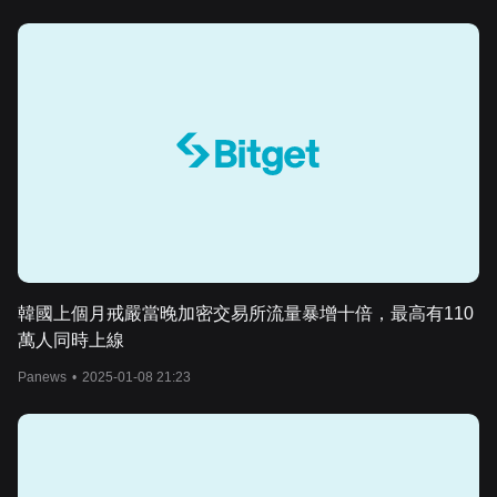
在採用區塊鏈以實現防篡改治理，菲律賓則致力於成為亞洲區塊鏈
之都。 - 成功與否取決於立法推動。
韓國上個月戒嚴當晚加密交易所流量暴增十倍，最高有110
萬人同時上線
Panews
•
2025-01-08 21:23