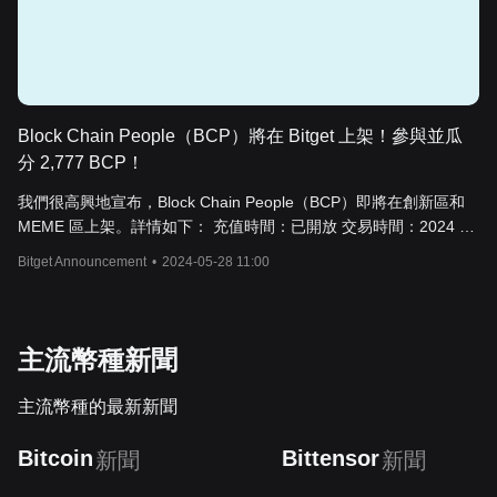
Block Chain People（BCP）將在 Bitget 上架！參與並瓜
分 2,777 BCP！
我們很高興地宣布，Block Chain People（BCP）即將在創新區和
MEME 區上架。詳情如下： 充值時間：已開放 交易時間：2024 年
5 月 29 日 19:00（UTC+8） 提領時間：2024 年 5 月 30 日
Bitget Announcement
•
2024-05-28 11:00
20:00（UTC+8） 現貨交易連結：BCP/USDT 活動：PoolX - 質押
USDT，即可挖礦 BCP！ 挖礦時間：5 月 29 日 19:00 - 6 月 8 日
19:00（UTC+8） 礦池詳情 USDT 池 2,777 BCP 最高 USDT 質押
量 30,000 USDT 代幣分配： 每位用戶的 USDT 池獎勵 = 用戶質押
主流幣種新聞
的 USDT
主流幣種的最新新聞
Bitcoin
Bittensor
新聞
新聞