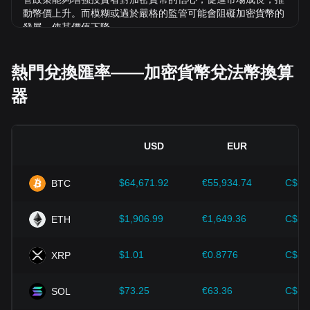
動幣價上升。而模糊或過於嚴格的監管可能會阻礙加密貨幣的
發展，使其價值下降。
經濟指標：
發行法幣的國家總體經濟因素（如通膨率、利率和
經濟成長等關鍵指標）對法幣價值起決定性作用，間接影響
熱門兌換匯率——加密貨幣兌法幣換算
BTC/HNL 的匯率。例如：高通膨可能削弱市場對法幣的信
器
任，促使投資者尋求比特幣等加密資產作為避險工具，進而推
高其價格。
技術創新：
區塊鏈技術的持續發展、擴容方案的優化以及安全
性的提升，都為比特幣等加密貨幣的價值成長提供了強而有力
USD
EUR
的支撐。
$64,671.92
€55,934.74
C$90
BTC
投資者需深入了解這些因素，以避免做出錯誤決策。在綜合考
慮這些影響因素後，投資者也應密切注意 Bitcoin 價格的未來
趨勢，並根據市場變化及時調整投資策略。
$1,906.99
€1,649.36
C$2,
ETH
$1.01
€0.8776
C$1.
XRP
$73.25
€63.36
C$10
SOL