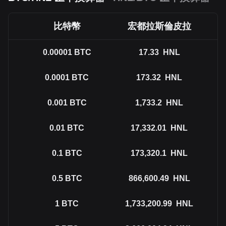
比特幣
宏都拉斯倫皮拉
0.00001
BTC
17.33
HNL
0.0001
BTC
173.32
HNL
0.001
BTC
1,733.2
HNL
0.01
BTC
17,332.01
HNL
0.1
BTC
173,320.1
HNL
0.5
BTC
866,600.49
HNL
1
BTC
1,733,200.99
HNL