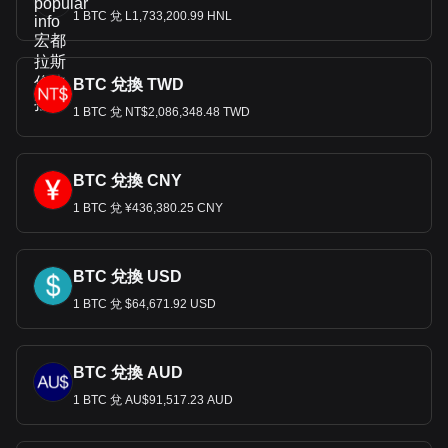
1 BTC 兌 L1,733,200.99 HNL
BTC 兌換 TWD
1 BTC 兌 NT$2,086,348.48 TWD
BTC 兌換 CNY
1 BTC 兌 ¥436,380.25 CNY
BTC 兌換 USD
1 BTC 兌 $64,671.92 USD
BTC 兌換 AUD
1 BTC 兌 AU$91,517.23 AUD