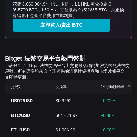
花費 8,666,004.94 HNL。同理，L1 HNL 可兌換為 0.
{6}5770 BTC，L50 HNL 可兌換為 0.{5}2885 BTC，此處換
算結果不包含平台費用或燃料費。
立即買入/賣出 BTC
Bitget 法幣交易平台熱門幣對
下表列出了 Bitget 法幣交易平台上交易最活躍的加密貨幣兌法幣交
易對。所有匯率均來自全球領先的流動性提供商和市場數據平台，
並即時更新。
交易對
兌換率
24 小時漲跌幅（%）
USDT/USD
$0.9992
+0.02%
BTC/USD
$64,671.92
+0.45%
ETH/USD
$1,906.99
+0.08%