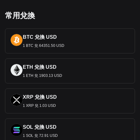
和本土野生動物。這些設計不僅可以促進交易，還可以促進交
易。他們教育並灌輸民族自豪感。
常用兌換
經濟作用
倫皮拉是宏都拉斯經濟的核心，主要依賴農業、製造業和海外
匯款。作為主要交換媒介，倫皮拉支持這些部門，促進貿易和
BTC 兌換 USD
投資。它的穩定性和價值對於經濟成長和宏都拉斯人民的福祉
至關重要。
1 BTC 兌 64351.50 USD
貨幣政策與通貨膨脹
洪都拉斯中央銀行管理倫皮拉，實施貨幣政策以控制通貨
膨脹
ETH 兌換 USD
並維持貨幣穩定。這些政策對於創造有利的經濟環境、鼓勵投
1 ETH 兌 1903.13 USD
資、促進永續成長至關重要。
國際貿易與倫皮拉
倫皮拉的價值在國際貿易中很重要，特別是對於宏都拉斯的主
XRP 兌換 USD
要出口產品，如咖啡、紡織品和農產品。穩定的匯率對於維持
1 XRP 兌 1.03 USD
有競爭力的出口價格和吸引外國投資至關重要。
Bitget 加密貨幣與法幣兌換數據顯示，最受歡迎的 比
SOL 兌換 USD
特幣 匯率是 BTC 兌換 HNL，比特幣 的貨幣代碼是
1 SOL 兌 72.91 USD
BTC。立即使用我們的加密貨幣計算器，查看您的加