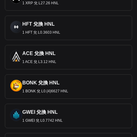
1 XRP 兌 L27.26 HNL
HFT 兌換 HNL
1 HFT 兌 L0.3603 HNL
ACE 兌換 HNL
1 ACE 兌 L3.12 HNL
BONK 兌換 HNL
1 BONK 兌 L0.{4}6627 HNL
GWEI 兌換 HNL
1 GWEI 兌 L0.7742 HNL