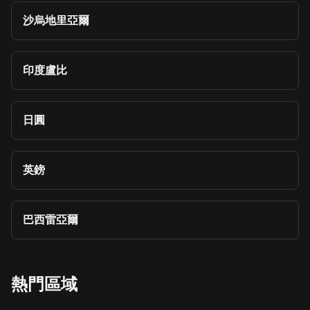
沙烏地里亞爾
印度盧比
日圓
英鎊
巴西雷亞爾
熱門區域