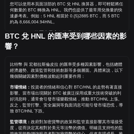
您可以使用本頁面頂部的 BTC 兌 HNL 換算器，即可輕鬆將任
何數量的 BTC 轉換為 HNL。我們也提供了最常用兌換量的快
速參考表。例如：5 HNL 相當於 0.{5}2885 BTC，而 5 BTC
約為 8,666,004.94HNL。
BTC / HNL 的歷史最高價格是多少？
BTC 兌 HNL 的匯率受到哪些因素的影
1 BTC 兌 HNL 的歷史最高價為 L3,382,095.66。1 BTC / HNL
響？
的價值是否還會超越目前的歷史最高價呢？讓我們拭目以待。
比特幣 兌 HNL 的價格趨勢如何？
比特幣 與 宏都拉斯倫皮拉 的匯率受多種因素影響，包括總體
過去 7 天內，比特幣（BTC）的匯率上升了 2.66%。 過去 1
經濟趨勢、政策監管和技術創新等多個層面。具體來說，以下
個月內，比特幣（BTC）兌 宏都拉斯倫皮拉（HNL）的匯率上
幾個關鍵因素對價格波動起到重要作用：
升了 4.08%。
市場情緒：
投資者的情緒和信心對 BTC/HNL 的走勢有著直接
影響。當市場出現關於 BTC 被廣泛採用或重大技術突破的利
好消息時，通常會引發市場樂觀情緒，推動 BTC/HNL 上漲。
反之，監管打擊、安全漏洞等負面消息可能引發市場恐慌，導
致 BTC/HNL 下跌。
監管環境：
政府對加密貨幣的政策和監管直接影響其市場接受
度，從而決定其相對於美元等法幣的價值。明確且支持性的監
管政策能夠增強投資者對加密貨幣的信心，促進市場成長，推