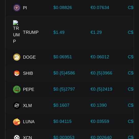
$0.08826
€0.07634
C$0.
PI
TRUMP
$1.49
€1.29
C$2.
$0.06951
€0.06012
C$0.
DOGE
$0.{5}4586
€0.{5}3966
C$0.
SHIB
$0.{5}2797
€0.{5}2419
C$0.
PEPE
$0.1607
€0.1390
C$0.
XLM
$0.04115
€0.03559
C$0.
LUNA
$0.003053
€0.002640
C$0.
XCN