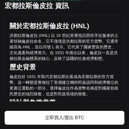
比特幣 兌 宏都拉斯倫皮拉 匯率本週上漲。
宏都拉斯倫皮拉 資訊
比特幣 的目前價格是 L1,733,200.99 / BTC，總市值為
20,067,080 BTC，流通供應量為 比特幣
L34,780,286,248,650.79 HNL。 的交易量在過去24小時內下
關於宏都拉斯倫皮拉
(HNL)
跌了 比特幣%（L45,414,854,893.77 HNL），而同期
L532,400,821,713.11 的交易量為 +8.53 。
洪都拉斯倫皮拉
(HNL)
以
16
世紀英勇抵抗西班牙征服者的土
著領袖倫皮拉命名，它不僅僅是洪都拉斯的官方貨幣。它通常
縮寫為
HNL
，並以符號
L
表示。它代表了國家豐富的歷史、
透過 Bitget 了解更多 比特幣 相關資訊
文化遺產和經濟努力。自
1931
年推出以來，倫皮拉一直是洪
都拉斯金融體系的核心，反映了該國的社會經濟動態。
Bitcoin 價格
歷史背景
Bitcoin價格預測
什麼是 Bitcoin（BTC）？
倫皮拉於
1931
年取代宏都拉斯比索成為宏都拉斯的官方貨
比特幣 收益計算器
幣。這一轉變是整個拉丁美洲建立獨特民族認同和經濟獨立的
更廣泛運動的一部分。選擇倫皮拉作為貨幣名稱是對國家前殖
民歷史的強烈致敬，也是對民族英雄的致敬。
設計
與象徵意義
洪都拉斯倫皮拉的設計體現了該國豐富的遺產。紙幣和硬幣上
立即買入/賣出 BTC
印有宏都拉斯歷史上重要人物的圖像，包括前總統和民族英
雄。它們也展示了重要的文化符號和地標，例如古代瑪雅遺址