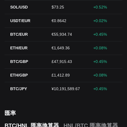
SOL/USD
$73.25
+0.52%
USDT/EUR
€0.8642
+0.02%
BTC/EUR
€55,934.74
+0.45%
ETH/EUR
€1,649.36
+0.08%
BTC/GBP
£47,915.43
+0.45%
ETH/GBP
£1,412.89
+0.08%
BTC/JPY
¥10,191,589.67
+0.45%
匯率
BTC/HNL 匯率換算器
HNL/BTC 匯率換算器