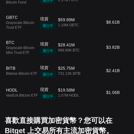
2.17M FBTC
運行中
Bitcoin Fund
GBTC
現貨
$59.89M
$8.61B
1
Grayscale Bitcoin
1.19M GBTC
運行中
Trust ETF
BTC
現貨
$28.41M
$3.82B
0
Grayscale Bitcoin
988.89K BTC
運行中
Mini Trust ETF
現貨
BITB
$25.75M
$2.41B
0
Bitwise Bitcoin ETF
731.13K BITB
運行中
現貨
HODL
$19.58M
$1.06B
--
VanEck Bitcoin ETF
1.07M HODL
運行中
喜歡直接購買加密貨幣？您可以在
Bitget 上交易所有主流加密貨幣。