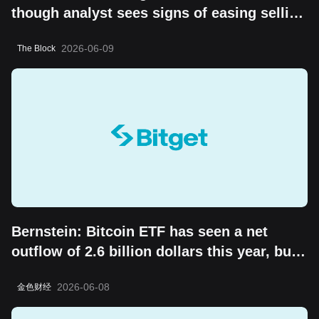
though analyst sees signs of easing selling
pressure
2026-06-09
The Block
Bernstein: Bitcoin ETF has seen a net
outflow of 2.6 billion dollars this year, but
the "boring cycle" does not change its
2026-06-08
金色财经
long-term value storage attribute