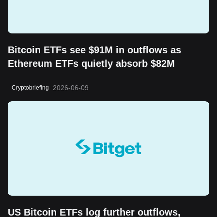
Bitcoin ETFs see $91M in outflows as
Ethereum ETFs quietly absorb $82M
2026-06-09
Cryptobriefing
US Bitcoin ETFs log further outflows,