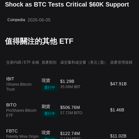
Shock as BTC Tests Critical $60K Support
2026-06-05
Coinpedia
值得關注的其他 ETF
交易代碼 / ETF 名稱
資產類別
成交量和成交量（美元 | 股）
資產管理規模
費
IBIT
現貨
$1.29B
$47.91B
0
iShares Bitcoin
35.09M IBIT
運行中
Trust
BITO
期貨
$506.76M
$1.46B
--
ProShares Bitcoin
57.72M BITO
運行中
ETF
FBTC
現貨
$122.74M
$11.02B
0
Fidelity Wise Origin