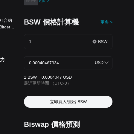
質押中
更多
DT合約
BSW 價格計算機
更多 >
get
數 詳情
的 BSW
BSW
75x 資
場風險情
壓力
倍數、維
USD
包括：U
1 BSW = 0.0004047 USD
最近更新時間
（UTC-0）
立即買入/賣出 BSW
Biswap 價格預測