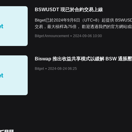
BSWUSDT 現已於合約交易上線
Bitget已於2024年9月6日（UTC+8）起提供 BSWUS
交易，最大槓桿為75倍， 歡迎透過我們的官方網站或Bit
APP 開始合約交易。 BSW U 本位永續合約： 合約參
Bitget Announcement
•
2024-09-06 10:00
上線時間 2024 年 9 月 6日 18:00（UTC+8） 合約標
結算資產 USDT 最小變動價位 0.00001 最高槓桿倍數 
金費用結算頻率 每八個小時 交易時間 7 * 24 根據市
Biswap 推出收益共享模式以緩解 BSW 通脹
況，Bitget 可能會調整包含最小變動價格、最高槓桿
持保證金率等重要合約參數； 【合約】 Bitget的合約
Bitget
•
2024-08-24 06:25
本位合約、幣本位合約和 USDC 合約。 合