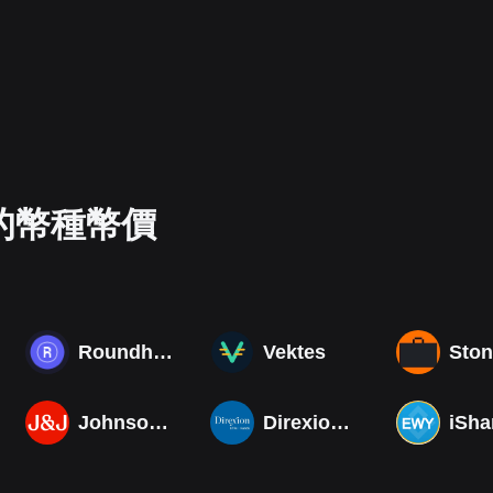
的幣種幣價
Roundhill Photonics & Optics ETF
Vektes
Johnson & Johnson (Derivatives)
Direxion Daily MSCI South Korea Bull 3X ETF (Derivatives)