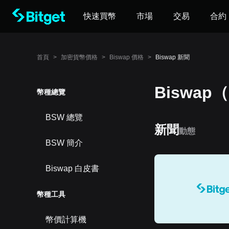
快速買幣
市場
交易
合約
首頁
>
加密貨幣價格
>
Biswap 價格
>
Biswap 新聞
Biswap
幣種總覽
BSW 總覽
新聞
動態
BSW 簡介
Biswap 白皮書
幣種工具
幣價計算機