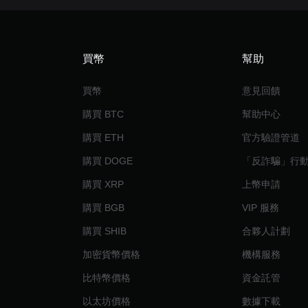
買幣
幫助
買幣
意見回饋
購買 BTC
幫助中心
購買 ETH
官方驗證管道
購買 DOGE
「反詐騙」行
購買 XRP
上幣申請
購買 BGB
VIP 服務
購買 SHIB
合夥人計劃
加密貨幣價格
機構服務
比特幣價格
資金託管
以太坊價格
數據下載