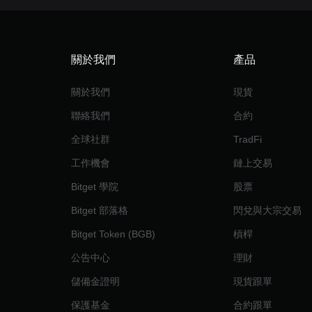
關於我們
產品
關於我們
現貨
聯絡我們
合約
全球社群
TradFi
工作機會
鏈上交易
Bitget 學院
股票
Bitget 部落格
閃兌與大宗交易
Bitget Token (BGB)
槓桿
公告中心
理財
儲備金證明
現貨跟單
保護基金
合約跟單