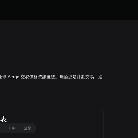
據來自全球 Aergo 交易價格資訊匯總。無論您是計劃交易、追
圖表
1 年
全部