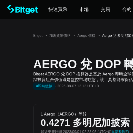
快速買幣
市場
交易
合約
Bitget
>
加密貨幣價格
>
Aergo 價格
>
Aergo 兌 多明尼加
AERGO 兌 DOP
Bitget AERGO 兌 DOP 換算器是基於 Aerg
蹤投資組合價值還是監控市場動態，該工具都能確保估
即時數據
·
2026-08-07 13:13 UTC+0
1 Aergo（AERGO）等於
0.4271
多明尼加披索
最近更新時間 2023/09/01 02:23:05
(UTC+0)
重新整理