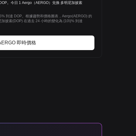
4271 DOP。今日 1 Aergo（AERGO）兌換 多明尼加披索
.05% 到達 DOP。根據趨勢和價格圖表，Aergo(AERGO) 的
尼加披索(DOP) 在過去 24 小時的變化為 {10\}% 到達
AERGO 即時價格