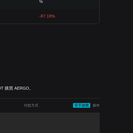
%
-87.18%
DT 購買 AERGO。
付款方式
零手續費
操作