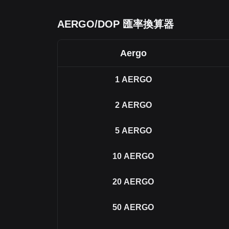
AERGO/DOP 匯率換算器
Aergo
1
AERGO
2
AERGO
5
AERGO
10
AERGO
20
AERGO
50
AERGO