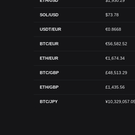
ETH/USD
$1,930.29
SOL/USD
$73.78
USDT/EUR
€0.8668
BTC/EUR
€56,582.52
ETH/EUR
€1,674.34
BTC/GBP
£48,513.29
ETH/GBP
£1,435.56
BTC/JPY
¥10,329,057.0