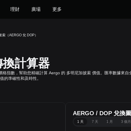
理財
廣場
更多
披索（AERGO 兌 DOP）
 轉換計算器
o 即時全球價格指數，幫助您精確計算 Aergo 的 多明尼加披索 價值。匯率數
值的準確性和及時性。
AERGO / DOP 兌換
1 天
7 天
1 月
3 個月