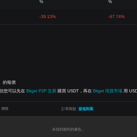
%
%
-39.13%
-67.74%
DT）的報價
O，但您可以先在
Bitget P2P 交易
購買 USDT，再在
Bitget 現貨市場
用 US
價格
訂單限額
從低到高
未找到相符的廣告。