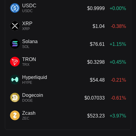
USDC
$0.9999
+0.00%
USDC
XRP
$1.04
-0.38%
XRP
Solana
$76.61
+1.15%
SOL
TRON
$0.3298
+0.45%
TRX
Hyperliquid
$54.48
-0.21%
HYPE
Dogecoin
$0.07033
-0.61%
DOGE
Zcash
$523.23
+3.97%
ZEC