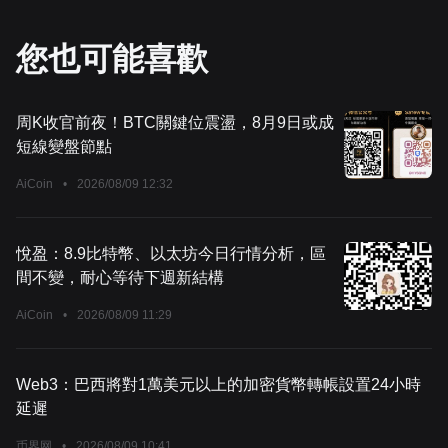
您也可能喜歡
周K收官前夜！BTC關鍵位震盪，8月9日或成
短線變盤節點
AiCoin
•
2026/08/09 12:32
悅盈：8.9比特幣、以太坊今日行情分析，區
間不變，耐心等待下週新結構
AiCoin
•
2026/08/09 11:29
Web3：巴西將對1萬美元以上的加密貨幣轉帳設置24小時
延遲
币界网
•
2026/08/09 10:41