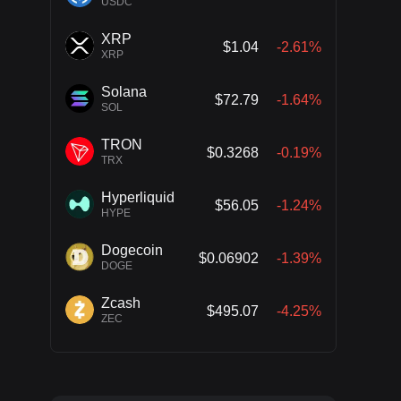
USDC
XRP
$1.04
-2.61%
XRP
Solana
$72.79
-1.64%
SOL
TRON
$0.3268
-0.19%
TRX
Hyperliquid
$56.05
-1.24%
HYPE
Dogecoin
$0.06902
-1.39%
DOGE
Zcash
$495.07
-4.25%
ZEC