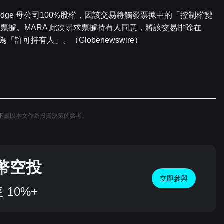
 Ridge 母公司100%股權，因該交易將觸發票據中的「控制權變
票據。MARA 此次尋求票據持有人同意，將該交易排除在
許可持有人」。（Globenewswire）
不應以本文作為投資決策的參考。
代幣空投
立即參與
10%+