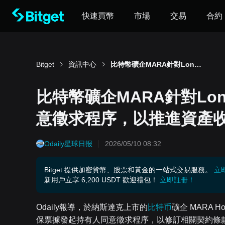
快速買幣
市場
交易
合約
Bitget
資訊中心
比特幣礦企MARA針對Long Ridge的6億美元票據發起同意徵求程序，以推進資產收購。
比特幣礦企MARA針對Lon
意徵求程序，以推進資產
Odaily星球日报
2026/05/10 08:32
Bitget 提供加密貨幣、股票和黃金的一站式交易服務。
立
新用戶立享 6,200 USDT 歡迎禮包！
立即註冊！
Odaily報導，於納斯達克上市的
比特币
礦企 MARA Ho
保票據發起持有人同意徵求程序，以修訂相關契約條