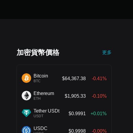
加密貨幣價格
更多
Bitcoin
$64,367.38
-0.41%
BTC
Ethereum
$1,905.33
-0.10%
ETH
Tether USDt
$0.9991
+0.01%
USDT
USDC
$0.9998
-0.00%