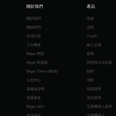
關於我們
產品
關於我們
現貨
聯絡我們
合約
全球社群
TradFi
工作機會
鏈上交易
Bitget 學院
股票
Bitget 部落格
閃兌與大宗交易
Bitget Token (BGB)
槓桿
公告中心
理財
儲備金證明
現貨跟單
保護基金
合約跟單
Bitget UEX
交易機器人跟單
友情連結
交易機器人