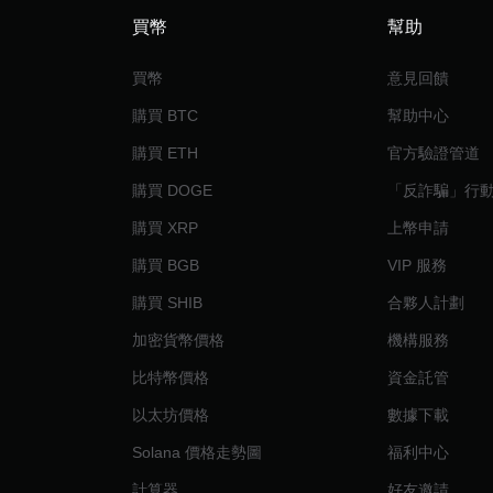
買幣
幫助
買幣
意見回饋
購買 BTC
幫助中心
購買 ETH
官方驗證管道
購買 DOGE
「反詐騙」行
購買 XRP
上幣申請
購買 BGB
VIP 服務
購買 SHIB
合夥人計劃
加密貨幣價格
機構服務
比特幣價格
資金託管
以太坊價格
數據下載
Solana 價格走勢圖
福利中心
計算器
好友邀請