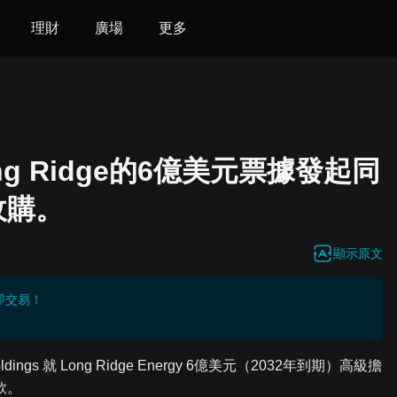
理財
廣場
更多
g Ridge的6億美元票據發起同
收購。
顯示原文
即交易！
ldings 就 Long Ridge Energy 6億美元（2032年到期）高級擔
款。