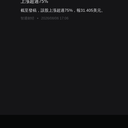
上漲超過75%
截至發稿，該股上漲超過75%，報31.405美元。
智通财经
•
2026/08/06 17:06