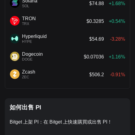
Solana
$74.88
+1.68%
SOL
TRON
$0.3285
+0.54%
TRX
Hyperliquid
$54.69
-3.28%
HYPE
Dogecoin
$0.07036
+1.16%
DOGE
Zcash
$506.2
-0.91%
ZEC
如何出售 PI
Bitget 上架 PI：在 Bitget 上快速購買或出售 PI！