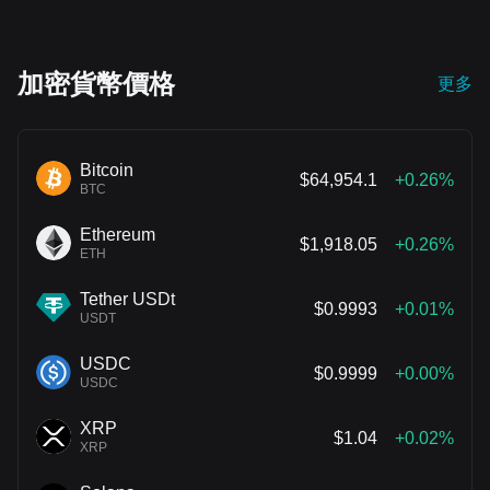
加密貨幣價格
更多
Bitcoin
$64,954.1
+0.26%
BTC
Ethereum
$1,918.05
+0.26%
ETH
Tether USDt
$0.9993
+0.01%
USDT
USDC
$0.9999
+0.00%
USDC
XRP
$1.04
+0.02%
XRP