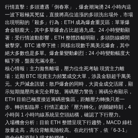
行情直擊：多頭遭遇「倒春寒」，爆倉潮洶湧 24 小時內這
一波下殺極其兇猛，直接將高位追漲的多頭洗出場外，市場
出現明顯的「殺多」行為：ETH 成為爆倉重災區：單筆爆
倉金額龐大，其中多單爆倉占比超過九成。24 小時變動顯
著：受行情波動影響，ETH 整體跌幅明顯，多頭防線瞬間
被擊穿。BTC 連帶下挫：同樣出現數千萬美元爆倉，其中
絕大多數也是多單。爆倉量變動劇烈：24 小時變動幅度大
幅下滑，盤面充滿冷意。
核心情報：主力拋售離場，壓力位生死考驗 現貨主力離
場：近期 BTC 現貨主力頻繁成交大單，涉及金額超千萬美
元。大戶減倉訊號：散戶爆倉的同時，大資金成交活躍，顯
示短期拋壓尚未完全釋放。籌碼壓力警告：籌碼分布顯示，
ETH 目前已極度接近籌碼密集區，距離壓力轉換只差一
步。轉折點臨界：行情正處於「壓力轉化」的關鍵時刻，4
小時與 1 小時均線系統呈空頭結構，確認了下行壓力。
入場機會分析：目前 ETH 整體呈現下行趨勢，MACD 綠柱
放量走高，高位背離風險較高。在此行情下，依「6-3-1」
資金分配原則入場才較穩健：