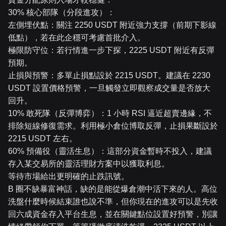
30% 核心部隊（分段進攻）：
左側埋伏點：關注 2250 USDT 附近強力支撐（前期下影線
低點），若在此企穩可考慮首批介入。
極限防守位：若行情進一步下探，2225 USDT 附近有反彈
預期。
止損與預警：多單止損點設於 2215 USDT。建議在 2230
USDT 設置價格預警，一旦觸發立即觀察成交量是否放大
回升。
10% 敢死隊（反彈博弈）：1 小時 RSI 逼近超賣邊緣，不
排除短線修復需求。利用極小倉位博取反彈，止損果斷設於
2215 USDT 左右。
60% 預備役（靈活生息）：這部分資金暫時不投入，建議
存入某交易所的靈活理財方案中以獲取利息。
等待市場給出更明確的止跌訊號。
B 圈不缺暴富神話，缺的是能從爆倉潮中活下來的人。高位
洗盤什麼時候結束誰也說不準，但你現在的進攻可以是先收
回六成資金存入平台生息，並在關鍵點位設置好預警，別讓