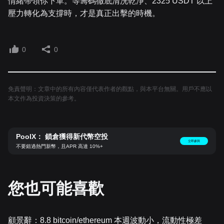
情緒帶領你下單。等籌碼徹底清洗乾淨、2325 USDT 以上
壓力轉化為支撐時，才是真正出擊的時機。
0
0
免責聲明：文章中的所有內容僅代表作者的觀點，與本平台無關。用戶不應以
本文作為投資決策的參考。
PoolX： 鎖倉獲得新代幣空投
立即參與
不要錯過熱門新幣，且APR 高達 10%+
您也可能喜歡
顧景辭：8.8 bitcoin/ethereum 本週波動小，流動性極差