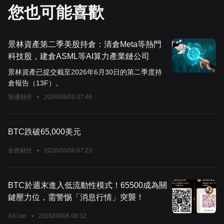
您也可能喜歡
景林資產第二季美股持倉：清倉Meta等熱門
科技股，建倉ASML等AI算力產業鏈公司
景林資產已提交截至2026年6月30日的第二季度持
倉報告（13F）。
智通财经
•
2026/08/08 07:46
BTC跌破65,000美元
金色财经
•
2026/08/08 07:23
BTC於週末進入低流動性模式！65500成為關
鍵壓力位，需警惕「消息行情」突襲！
AiCoin
•
2026/08/08 06:32