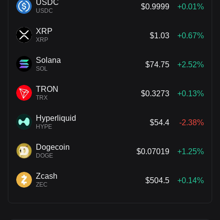
USDC
$0.9999
+0.01%
USDC
XRP
$1.03
+0.67%
XRP
Solana
$74.75
+2.52%
SOL
TRON
$0.3273
+0.13%
TRX
Hyperliquid
$54.4
-2.38%
HYPE
Dogecoin
$0.07019
+1.25%
DOGE
Zcash
$504.5
+0.14%
ZEC