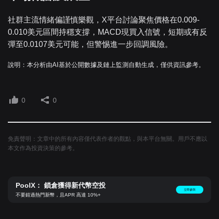
社群主流情緒偏謹慎樂觀，X平台討論聚焦價格在0.009-
0.010美元區間持穩支撐，MACD現買入信號，短期或有反
彈至0.0107美元可能，但警惕進一步回調風險。
說明：本分析由AI基於公開數據及鏈上監測自動生成，僅供資訊參考。
0
0
免責聲明：文章中的所有內容僅代表作者的觀點，與本平台無關。用戶不應以
本文作為投資決策的參考。
PoolX： 鎖倉獲得新代幣空投
立即參與
不要錯過熱門新幣，且APR 高達 10%+