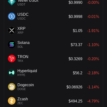
Tether USDt
$0.9990
-0.00%
USDT
USDC
$0.9998
-0.01%
USDC
XRP
$1.05
-1.91%
XRP
Solana
$73.37
-1.10%
SOL
TRON
$0.3269
-0.20%
TRX
Hyperliquid
$56.2
-2.18%
HYPE
Dogecoin
$0.06926
-1.14%
DOGE
Zcash
$494.25
-4.79%
ZEC