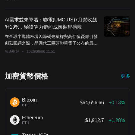
AI需求並未降溫：聯電(UMC.US)7月營收飆
升19%，驗證算力鏈向成熟製程擴散
在全球半導體板塊因籌碼去槓桿與高估值憂慮引發
劇烈回調之際，晶圓代工巨頭聯華電子公布的最新
月度銷售數據，為陷入恐慌的華爾街投資者注入了
智通财经
•
2026/08/06 11:51
一劑基本面強心針。
加密貨幣價格
更多
Bitcoin
$64,656.66
+0.13%
BTC
Ethereum
$1,912.7
+1.28%
ETH