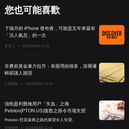
您也可能喜歡
下個月的 iPhone 發布會，可能是五年來最有
「活人氣息」的一次
爱范儿
•
2026/08/06 14:38
非農前黃金暴力拉升：表面理由很多，深層邏
輯卻讓人困惑
汇通财经
•
2026/08/06 13:59
強勁盈利難掩用戶「失血」之痛
Peloton(PTON.US)復甦之路令市場失望
Peloton 對其振興之路的展望令人失望。
智通财经
•
2026/08/06 12:41