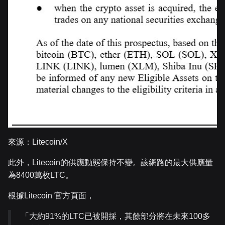
來源：Litecoin/X
此外，Litecoin的供應動態保持不變。該網路的最大供應量
為8400萬枚LTC。
根據Litecoin 官方頁面，
「大約91%的LTC已被開採，其餘部分將在未來100多