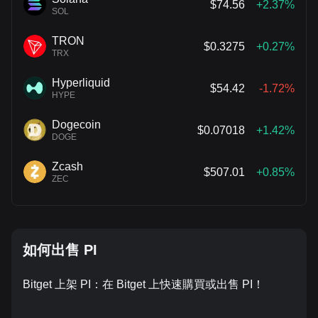
$74.56
+2.37%
SOL
TRON
$0.3275
+0.27%
TRX
Hyperliquid
$54.42
-1.72%
HYPE
Dogecoin
$0.07018
+1.42%
DOGE
Zcash
$507.01
+0.85%
ZEC
如何出售 PI
Bitget 上架 PI：在 Bitget 上快速購買或出售 PI！