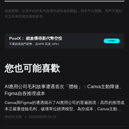
免責聲明：文章中的所有內容僅代表作者的觀點，與本平台無關。用戶不應以
本文作為投資決策的參考。
PoolX： 鎖倉獲得新代幣空投
立即參與
不要錯過熱門新幣，且APR 高達 10%+
您也可能喜歡
AI應用公司毛利故事遭遇首次「體檢」：Canva主動降速、
Figma自吞推理成本
Canva與Figma的遭遇揭示了AI應用公司的普遍困境：高昂的推理成
本正嚴重侵蝕毛利，破壞單位經濟模型。為控成本，Canva主動暫
緩AI推廣，導致營收成長放緩；Figma則因免費測試自負成本，導
华尔街见闻
•
2026/08/08 04:16
致股價重挫。兩者均寄望自研模型突破困境，但AI的盈利路徑仍待
時間驗證。