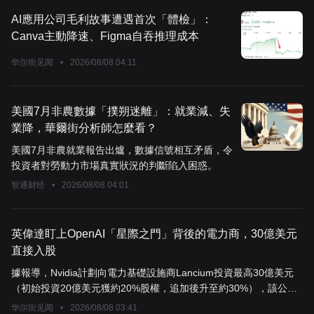
AI應用公司毛利故事遭遇首次「體檢」：
Canva主動降速、Figma自吞推理成本
华尔街见闻
•
2026/08/08 04:11
美國7月非農數據「撲朔迷離」：就業減、失
業降，華爾街分析師怎麼看？
美國7月非農就業報告出爐，數據信號相互矛盾，令
投資者對勞動力市場真實狀況的判斷陷入困惑。
智通财经
•
2026/08/08 04:01
英偉達盯上OpenAI「星際之門」背後的電力商，30億美元
直接入股
據報導，Nvidia計劃向電力基礎設施商Lancium投資最高30億美元
（初始投資20億美元獲約20%股權，追加後升至約30%），該公司
是OpenAI「星際之門」AI園區的電力供應商，已在德克薩斯州鎖定
华尔街见闻
•
2026/08/08 03:41