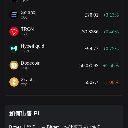
XRP
Solana
$76.01
+3.13%
SOL
TRON
$0.3286
+0.46%
TRX
Hyperliquid
$54.77
+0.72%
HYPE
Dogecoin
$0.07092
+1.50%
DOGE
Zcash
$507.7
-1.08%
ZEC
如何出售 PI
Bitget 上架 PI：在 Bitget 上快速購買或出售 PI！