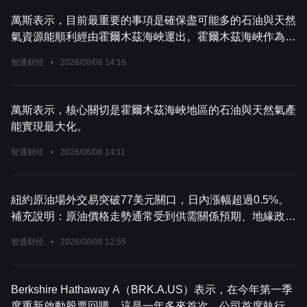
萬斯表示，目前最重要的事項是確保盡可能多的石油與天然
氣資源能順利經由霍爾木茲海峽運出。霍爾木茲海峽作為全
球關鍵的油氣運輸咽喉，其航運暢通情況直接影響國際能源
智通财经
•
2026/08/08 14:16
市場的供應穩定與價格走勢，確保該海峽的油氣運輸順利對
全球能源安全具有不可忽視的重要意義。
萬斯表示，核心關切是霍爾木茲海峽地區的石油與天然氣產
能實現最大化。
智通财经
•
2026/08/08 14:11
紐約原油場外交易突破77美元關口，日內漲幅超過0.5%。
補充說明：原油價格走勢通常受到供需關係預期、地緣政治
局勢、主要產油國政策調整、全球經濟復甦節奏等多重因素
智通财经
•
2026/08/08 12:55
共同影響，短期的價格波動是市場多空因素交織作用的結
果，後續走勢仍需關注相關核心變數的變化情況。
Berkshire Hathaway A（BRK.A.US）表示，在今年第一季
度重新啟動股票回購，這是一年多來首次。公司首席執行官