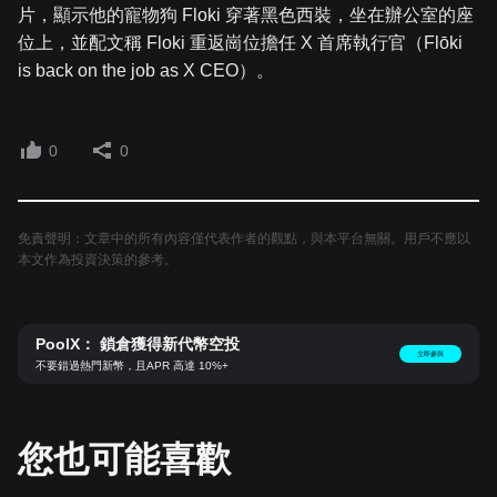
片，顯示他的寵物狗 Floki 穿著黑色西裝，坐在辦公室的座
位上，並配文稱 Floki 重返崗位擔任 X 首席執行官（Flōki
is back on the job as X CEO）。
0
0
免責聲明：文章中的所有內容僅代表作者的觀點，與本平台無關。用戶不應以
本文作為投資決策的參考。
PoolX： 鎖倉獲得新代幣空投
立即參與
不要錯過熱門新幣，且APR 高達 10%+
您也可能喜歡