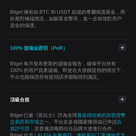
Bitget 擁有由 BTC 和 USDT 組成的專屬保護基金，用
於應對極端情況，如駭客攻擊等，進一步加強對用戶
資金的保護。
100% 儲備金證明（PoR）
Bitget 每月發布更新的儲備金報告，確保平台持有
100% 的用戶資產儲備。即使在大規模提領的情況下，
平台也能保證所有提領請求都能得到滿足。
頂級合規
Bitget 已被《富比士》評為全球
最值得信賴的加密貨幣
交易所和市場
之一。平台在多個國家獲得或已申請
合
規許可證
，並曾邀請梅西出任品牌大使進行合作。
Bitget 也是
LALIGA 在東南亞、東歐和拉丁美洲的官方