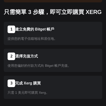
告以了解上架資訊。幣種在 Bitget 上架後即可按照
教學指示購買。所有已在 Bitget 上架的幣種均可採
只需簡單 3 步驟，即可立即購買 XERG
用相同的操作流程。
1
建立免費的 Bitget 帳戶
提供您的電子信箱地址和居住地。
2
選擇充值方式
使用您偏好的付款方式向 Bitget 帳戶充值。
3
完成 Xerg 購買
只需 1 美元即可購買 Xerg。