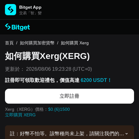
Bitget App
交易「智」變
首頁
/
如何購買加密貨幣
/
如何購買 Xerg
如何購買Xerg(XERG)
更新於：
2026/08/06 19:23:28
(UTC+0)
註冊即可領取歡迎禮包，價值高達
6200 USDT！
立即註冊
Xerg（XERG）價格：
$0.{6}1500
立即購買 XERG
註：好幣不怕等。該幣種尚未上架，請關注我們的公