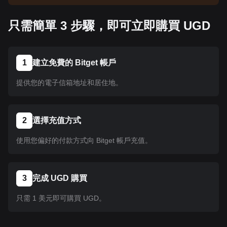
告以了解上架資訊。幣種在 Bitget 上架後即可按照
教學指示購買。所有已在 Bitget 上架的幣種均可採
只需簡單 3 步驟，即可立即購買 UGD
用相同的操作流程。
1
建立免費的 Bitget 帳戶
提供您的電子信箱地址和居住地。
2
選擇充值方式
使用您偏好的付款方式向 Bitget 帳戶充值。
3
完成 UGD 購買
只需 1 美元即可購買 UGD。