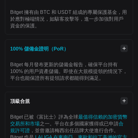
Bitget 擁有由 BTC 和 USDT 組成的專屬保護基金，用
於應對極端情況，如駭客攻擊等，進一步加強對用戶
資金的保護。
100% 儲備金證明（PoR）
Bitget 每月發布更新的儲備金報告，確保平台持有
100% 的用戶資產儲備。即使在大規模提領的情況下，
平台也能保證所有提領請求都能得到滿足。
頂級合規
Bitget 已被《富比士》評為全球
最值得信賴的加密貨幣
交易所和市場
之一。平台在多個國家獲得或已申請
合
規許可證
，並曾邀請梅西出任品牌大使進行合作。
Bitget 也是
LALIGA 在東南亞、東歐和拉丁美洲的官方