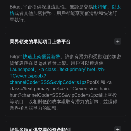
Bitget 平台提供深度流動性。無論是交易
比特幣
、
以太
坊
或者其他加密貨幣，用戶都能享受低滑點和快速訂
單執行。
業界領先的早期項目上幣平台
Bitget
快速上架優質新幣
。許多有潛力和受歡迎的加密
貨幣選擇在 Bitget 首發上架。用戶可以透過像
Launchpool、<a class='!text-primary' href=/zh-
TC/events/poolx?
channelCode=SSSS&vipCode=s1pz
PoolX 和 <a
class='!text-primary' href=/zh-TC/events/onchain-
hunt?channelCode=SSSS&vipCode=s1pz鏈上空投
等項目，以相對低的成本獲取有潛力的新幣，並獲得
業界極具競爭力的回報。
提供多種可供交易的資產類別