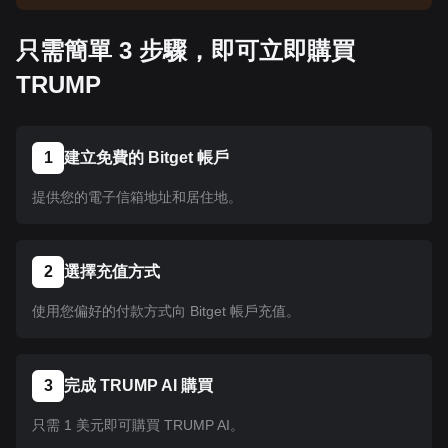
告以了解上架資訊。幣種在 Bitget 上架後即可按照
教學指示購買。所有已在 Bitget 上架的幣種均可採
只需簡單 3 步驟，即可立即購買
用相同的操作流程。
TRUMP
1
建立免費的 Bitget 帳戶
提供您的電子信箱地址和居住地。
2
選擇充值方式
使用您偏好的付款方式向 Bitget 帳戶充值。
3
完成 TRUMP AI 購買
只需 1 美元即可購買 TRUMP AI。