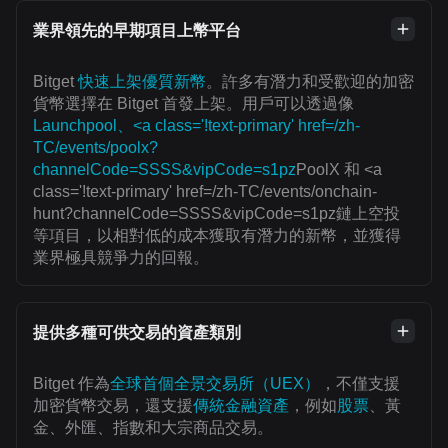
業界領先的早期項目上幣平台
Bitget
快速上架優質新幣
。許多有潛力和受歡迎的加密
貨幣選擇在 Bitget 首發上架。用戶可以透過像
Launchpool、<a class='!text-primary' href=/zh-
TC/events/poolx?
channelCode=SSSS&vipCode=s1pz
PoolX 和 <a
class='!text-primary' href=/zh-TC/events/onchain-
hunt?channelCode=SSSS&vipCode=s1pz鏈上空投
等項目，以相對低的成本獲取有潛力的新幣，並獲得
業界極具競爭力的回報。
提供多種可供交易的資產類別
Bitget 作為
全球首個全景交易所（UEX）
，不僅支援
加密貨幣交易，還支援
傳統金融資產
，例如
股票
、黃
金、外匯、指數和大宗商品交易。