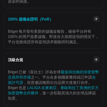
資金的保護。
100% 儲備金證明（PoR）
Bitget 每月發布更新的儲備金報告，確保平台持有
100% 的用戶資產儲備。即使在大規模提領的情況下，
平台也能保證所有提領請求都能得到滿足。
頂級合規
Bitget 已被《富比士》評為全球
最值得信賴的加密貨幣
交易所和市場
之一。平台在多個國家獲得或已申請
合
規許可證
，並曾邀請梅西出任品牌大使進行合作。
Bitget 也是
LALIGA 在東南亞、東歐和拉丁美洲的官方
加密貨幣合作夥伴
，進一步彰顯其強大的全球品牌認
知度。