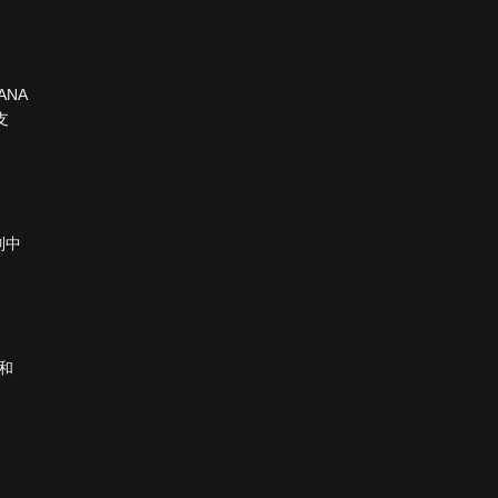
ANA
支
列中
 和