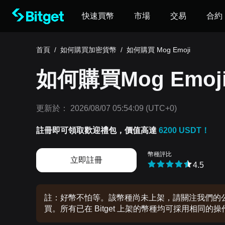
快速買幣
市場
交易
合約
首頁
/
如何購買加密貨幣
/
如何購買 Mog Emoji
如何購買Mog Emoji(
更新於：
2026/08/07 05:54:09
(UTC+0)
註冊即可領取歡迎禮包，價值高達
6200 USDT！
幣種評比
立即註冊
4.5
註：好幣不怕等。該幣種尚未上架，請關注我們的公告
買。所有已在 Bitget 上架的幣種均可採用相同的