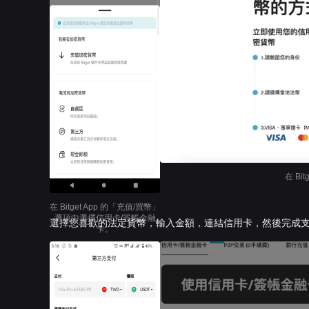
在 B
在 Bitget App 的「充值/買幣」
選項中選擇信用卡/簽帳金融
選擇您喜歡的法定貨幣，輸入金額，連結信用卡，然後完成
卡。