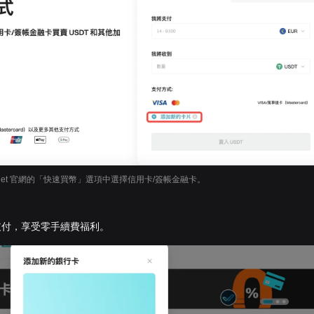
itget 官網的「快速買幣」選項中選擇信用卡/簽帳金融卡。
支付，享受零手續費福利。