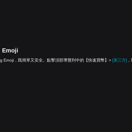
 Emoji
餘額兌換為 Mog Emoji，既簡單又安全。點擊頂部導覽列中的【快速買幣】>
[第三方]
，