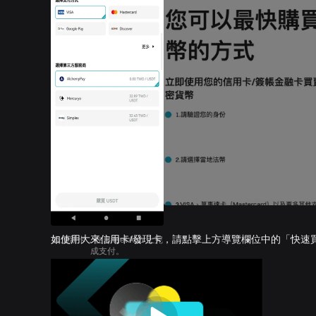
如使用大來信用卡/發現卡，請點擊上方導覽欄位中的「快速
添加新卡，在 Bitget App 上完
成支付。