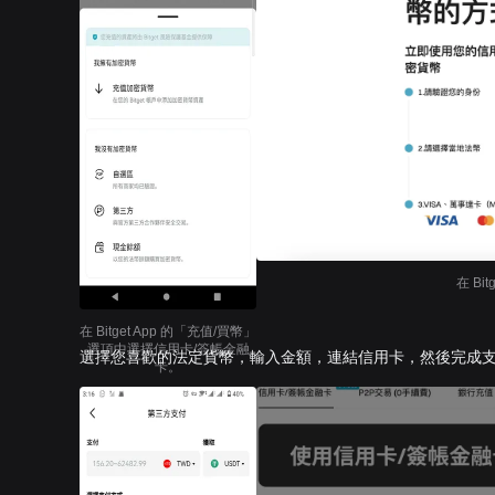
在 B
在 Bitget App 的「充值/買幣」
選項中選擇信用卡/簽帳金融
選擇您喜歡的法定貨幣，輸入金額，連結信用卡，然後完成
卡。