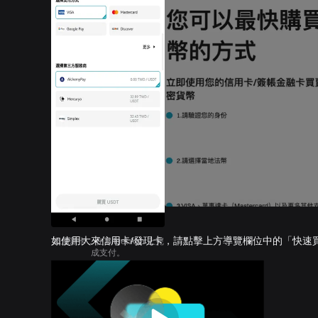
如使用大來信用卡/發現卡，請點擊上方導覽欄位中的「快速
添加新卡，在 Bitget App 上完
成支付。