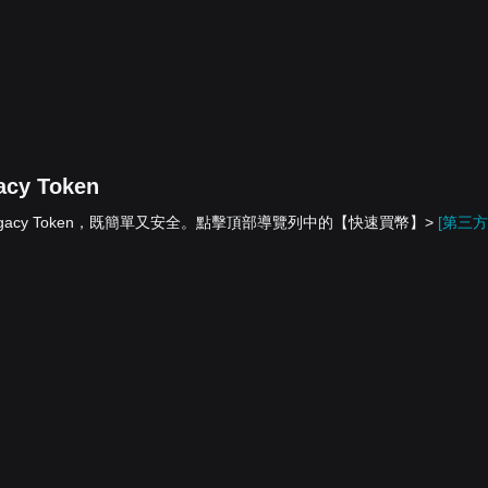
cy Token
額兌換為 Legacy Token，既簡單又安全。點擊頂部導覽列中的【快速買幣】>
[第三方