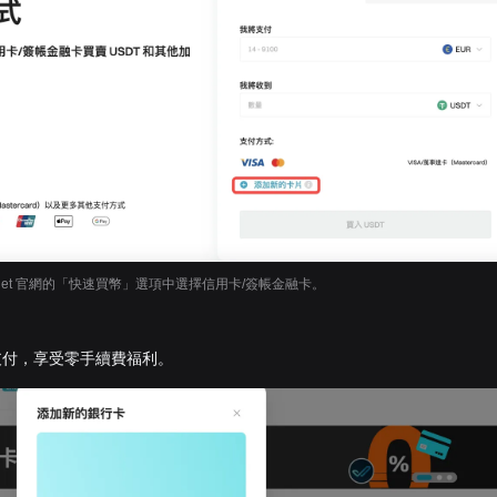
itget 官網的「快速買幣」選項中選擇信用卡/簽帳金融卡。
支付，享受零手續費福利。