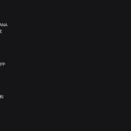
ANA
支
列中
 和