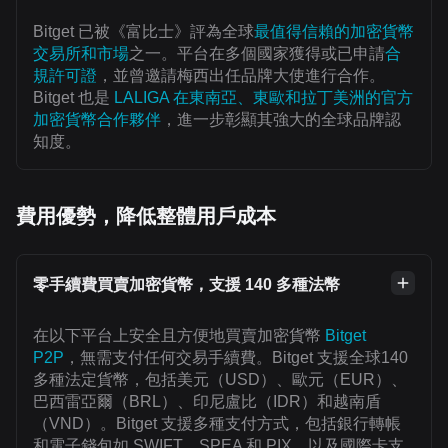
Bitget 已被《富比士》評為全球
最值得信賴的加密貨幣
交易所和市場
之一。平台在多個國家獲得或已申請
合
規許可證
，並曾邀請梅西出任品牌大使進行合作。
Bitget 也是
LALIGA 在東南亞、東歐和拉丁美洲的官方
加密貨幣合作夥伴
，進一步彰顯其強大的全球品牌認
知度。
費用優勢，降低整體用戶成本
零手續費買賣加密貨幣，支援 140 多種法幣
在以下平台上安全且方便地買賣加密貨幣
Bitget
P2P
，無需支付任何交易手續費。Bitget 支援全球140
多種法定貨幣，包括美元（USD）、歐元（EUR）、
巴西雷亞爾（BRL）、印尼盧比（IDR）和越南盾
（VND）。Bitget 支援多種支付方式，包括銀行轉帳
和電子錢包如 SWIFT、SPEA 和 PIX，以及國際卡支