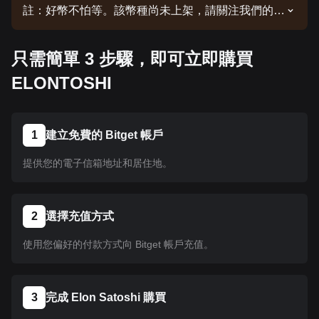
註：好幣不怕等。該幣種尚未上架，請關注我們的公
告以了解上架資訊。幣種在 Bitget 上架後即可按照
教學指示購買。所有已在 Bitget 上架的幣種均可採
只需簡單 3 步驟，即可立即購買
用相同的操作流程。
ELONTOSHI
1
建立免費的 Bitget 帳戶
提供您的電子信箱地址和居住地。
2
選擇充值方式
使用您偏好的付款方式向 Bitget 帳戶充值。
3
完成 Elon Satoshi 購買