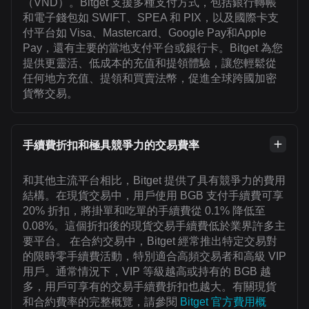
（VND）。Bitget 支援多種支付方式，包括銀行轉帳
和電子錢包如 SWIFT、SPEA 和 PIX，以及國際卡支
付平台如 Visa、Mastercard、Google Pay和Apple
Pay，還有主要的當地支付平台或銀行卡。Bitget 為您
提供更靈活、低成本的充值和提領體驗，讓您輕鬆從
任何地方充值、提領和買賣法幣，促進全球跨國加密
貨幣交易。
手續費折扣和極具競爭力的交易費率
和其他主流平台相比，Bitget 提供了具有競爭力的費用
結構。在現貨交易中，用戶使用 BGB 支付手續費可享
20% 折扣，將掛單和吃單的手續費從 0.1% 降低至
0.08%。這個折扣後的現貨交易手續費低於業界許多主
要平台。 在合約交易中，Bitget 經常推出特定交易對
的限時零手續費活動，特別適合高頻交易者和高級 VIP
用戶。通常情況下，VIP 等級越高或持有的 BGB 越
多，用戶可享有的交易手續費折扣也越大。有關現貨
和合約費率的完整概覽，請參閱
Bitget 官方費用概