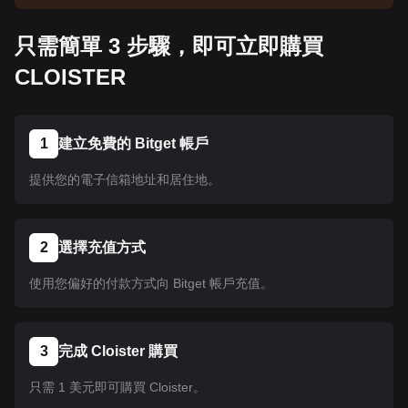
告以了解上架資訊。幣種在 Bitget 上架後即可按照
教學指示購買。所有已在 Bitget 上架的幣種均可採
只需簡單 3 步驟，即可立即購買
用相同的操作流程。
CLOISTER
1
建立免費的 Bitget 帳戶
提供您的電子信箱地址和居住地。
2
選擇充值方式
使用您偏好的付款方式向 Bitget 帳戶充值。
3
完成 Cloister 購買
只需 1 美元即可購買 Cloister。