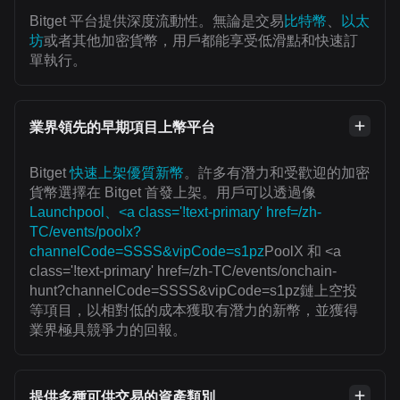
Bitget 平台提供深度流動性。無論是交易
比特幣
、
以太
坊
或者其他加密貨幣，用戶都能享受低滑點和快速訂
單執行。
業界領先的早期項目上幣平台
Bitget
快速上架優質新幣
。許多有潛力和受歡迎的加密
貨幣選擇在 Bitget 首發上架。用戶可以透過像
Launchpool、<a class='!text-primary' href=/zh-
TC/events/poolx?
channelCode=SSSS&vipCode=s1pz
PoolX 和 <a
class='!text-primary' href=/zh-TC/events/onchain-
hunt?channelCode=SSSS&vipCode=s1pz鏈上空投
等項目，以相對低的成本獲取有潛力的新幣，並獲得
業界極具競爭力的回報。
提供多種可供交易的資產類別