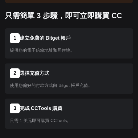
告以了解上架資訊。幣種在 Bitget 上架後即可按照
教學指示購買。所有已在 Bitget 上架的幣種均可採
只需簡單 3 步驟，即可立即購買 CC
用相同的操作流程。
1
建立免費的 Bitget 帳戶
提供您的電子信箱地址和居住地。
2
選擇充值方式
使用您偏好的付款方式向 Bitget 帳戶充值。
3
完成 CCTools 購買
只需 1 美元即可購買 CCTools。