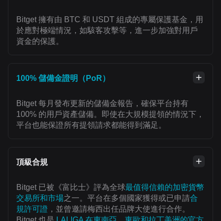
Bitget 擁有由 BTC 和 USDT 組成的專屬保護基金，用
於應對極端情況，如駭客攻擊等，進一步加強對用戶
資金的保護。
100% 儲備金證明（PoR）
Bitget 每月發布更新的儲備金報告，確保平台持有
100% 的用戶資產儲備。即使在大規模提領的情況下，
平台也能保證所有提領請求都能得到滿足。
頂級合規
Bitget 已被《富比士》評為全球
最值得信賴的加密貨幣
交易所和市場
之一。平台在多個國家獲得或已申請
合
規許可證
，並曾邀請梅西出任品牌大使進行合作。
Bitget 也是
LALIGA 在東南亞、東歐和拉丁美洲的官方