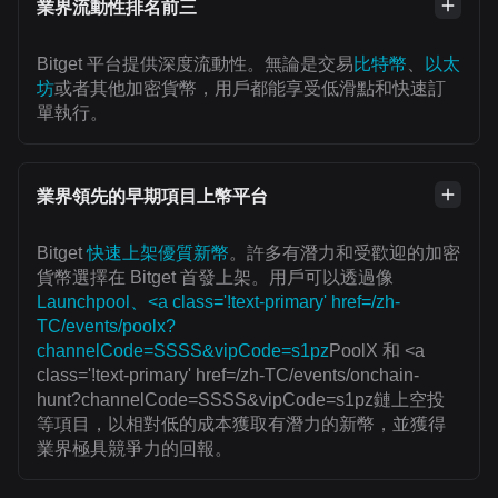
業界流動性排名前三
Bitget 平台提供深度流動性。無論是交易
比特幣
、
以太
坊
或者其他加密貨幣，用戶都能享受低滑點和快速訂
單執行。
業界領先的早期項目上幣平台
Bitget
快速上架優質新幣
。許多有潛力和受歡迎的加密
貨幣選擇在 Bitget 首發上架。用戶可以透過像
Launchpool、<a class='!text-primary' href=/zh-
TC/events/poolx?
channelCode=SSSS&vipCode=s1pz
PoolX 和 <a
class='!text-primary' href=/zh-TC/events/onchain-
hunt?channelCode=SSSS&vipCode=s1pz鏈上空投
等項目，以相對低的成本獲取有潛力的新幣，並獲得
業界極具競爭力的回報。