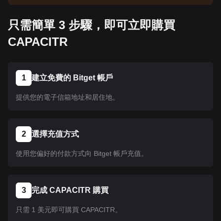
告以了解上架資訊。幣種在 Bitget 上架後即可按照
教學指示購買。所有已在 Bitget 上架的幣種均可採
只需簡單 3 步驟，即可立即購買
用相同的操作流程。
CAPACITR
1
建立免費的 Bitget 帳戶
提供您的電子信箱地址和居住地。
2
選擇充值方式
使用您偏好的付款方式向 Bitget 帳戶充值。
3
完成 CAPACITR 購買
只需 1 美元即可購買 CAPACITR。