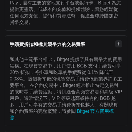
Pay，還有主要的當地支付平台或銀行卡。Bitget 為您
提供更靈活、低成本的充值和提領體驗，讓您輕鬆從
任何地方充值、提領和買賣法幣，促進全球跨國加密
貨幣交易。
手續費折扣和極具競爭力的交易費率
和其他主流平台相比，Bitget 提供了具有競爭力的費用
結構。在現貨交易中，用戶使用 BGB 支付手續費可享
20% 折扣，將掛單和吃單的手續費從 0.1% 降低至
0.08%。這個折扣後的現貨交易手續費低於業界許多主
要平台。 在合約交易中，Bitget 經常推出特定交易對
的限時零手續費活動，特別適合高頻交易者和高級 VIP
用戶。通常情況下，VIP 等級越高或持有的 BGB 越
多，用戶可享有的交易手續費折扣也越大。有關現貨
和合約費率的完整概覽，請參閱
Bitget 官方費用概
覽
。