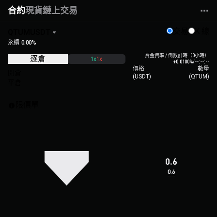
‌合約
現貨
鏈上交易
交易
K 線
QTUMUSDT
永續
0.00%
資金費率 / 倒數計時（0小時）
逐倉
1x
1x
+0.0100%
/
--:--:--
價格
數量
開倉
(
USDT
)
(
QTUM
)
平倉
限價單
0.6
0.6