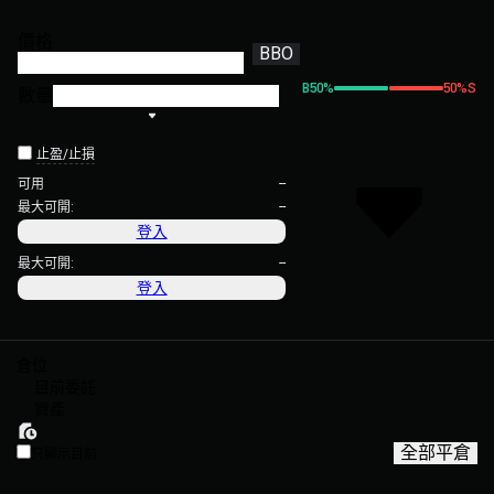
價格
BBO
B
50
%
50
%
S
數量
止盈/止損
--
可用
--
最大可開:
登入
--
最大可開:
登入
倉位
目前委託
資產
全部平倉
只顯示目前