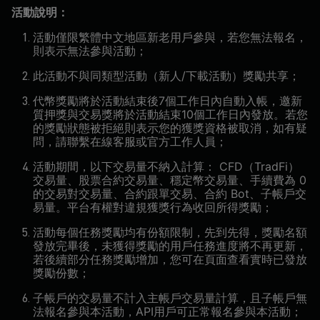
活動說明：
活動僅限繁體中文地區新老用戶參與，若您無法報名，
則表示無法參與活動；
此活動不與同類型活動（新人/下載活動）獎勵共享；
代幣獎勵將於活動結束後7個工作日內自動入帳，邀新
質押獎與交易獎將於活動結束10個工作日內發放。若您
的獎勵狀態被拒絕則表示您的獲獎資格被取消，如有疑
問，請聯繫在線客服或官方工作人員；
活動期間，以下交易量不納入計算： CFD（TradFi）
交易量、股票合約交易量、穩定幣交易量、手續費為 0
的交易對交易量、合約跟單交易、合約 Bot、子帳戶交
易量。平台有權對違規獲獎行為收回所得獎勵；
活動每個任務獎勵均有份額限制，先到先得，獎勵名額
發放完畢後，未獲得獎勵的用戶任務進度將不再更新，
若後續部分任務獎勵增加，您可在頁面查看實時已發放
獎勵份數；
子帳戶的交易量不計入主帳戶交易量計算，且子帳戶無
法報名參與本活動，API用戶可正常報名參與本活動；