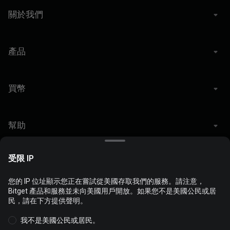
關於我們
產品
買幣
幫助
受限 IP
法律與風險揭露
您的 IP 位址顯示您正在嘗試從美國存取我們的服務。請注意，
我們使用 Cookie 來為您提供更好的個人化網站體驗，您可以自訂管
Bitget 產品和服務並未向美國用戶開放。如果您不是美國公民或居
理 Cookie 和查看
Cookie 政策
。
民，請在下方提供聲明。
© 2026 Bitget
我不是美國公民或居民。
接受全部 Cookie