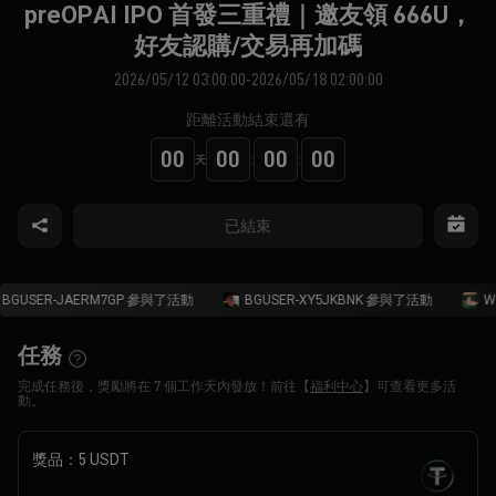
preOPAI IPO 首發三重禮｜邀友領 666U，
好友認購/交易再加碼
2026/05/12 03:00:00-2026/05/18 02:00:00
距離活動結束還有
00
00
00
00
天
:
:
已結束
BGUSER-JAERM7GP 參與了活動
BGUSER-XY5JKBNK 參與了活動
Wi
任務
完成任務後，獎勵將在 7 個工作天內發放！前往【
福利中心
】可查看更多活
動。
獎品：
5 USDT