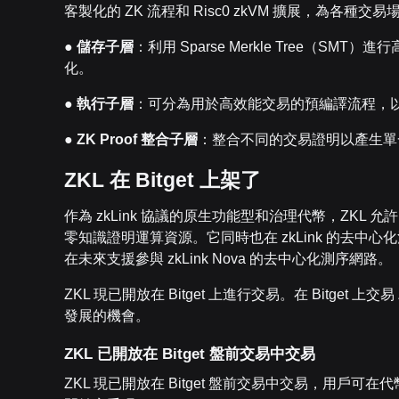
客製化的 ZK 流程和 Risc0 zkVM 擴展，為各種
●
儲存子層
：利用 Sparse Merkle Tree（
化。
●
執行子層
：可分為用於高效能交易的預編譯流程，以及使
●
ZK Proof
整合子層
：整合不同的交易證明以產生單
ZKL
在
Bitget
上架了
作為 zkLink 協議的原生功能型和治理代幣，ZKL 允許開發
零知識證明運算資源。它同時也在 zkLink 的去
在未來支援參與 zkLink Nova 的去中心化測序網路。
ZKL 現已開放在 Bitget 上進行交易。在 Bitget 上
發展的機會。
ZKL
已開放在
B
itget
盤前交易中交易
ZKL 現已開放在 Bitget 盤前交易中交易，用戶