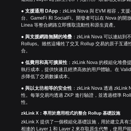
●
支援通用
DApp
：zkLink Nova 與 EVM 相
台、GameFi 和 SocialFi。開發者可以在 Nova 的
Linea 等整合網路立即獲取流動性和原生資產。
●
與支援網路無關的堆疊
：zkLink Nova 可以連結到不同堆
Rollups。雖然這犧牲了交叉 Rollup 交易的
合。
●
低費用和高可擴展性
：zkLink Nova 的模組化
執行成本，提供快速且經濟高效的用戶體驗。在 Vali
步降低了交易數據成本。
●
與以太坊相等的安全性
：zkLink Nova 透過 z
性。每筆交易均透過 ZKP 進行驗證，並透過標準 Ro
性。
zkLink X
：專用於應用程式的整合
Rollup
基礎設施
zkLink X 提供了一個模組化基礎設施，用於建立具有主權
相連的 Layer 1 和 Layer 2 來存取原生代