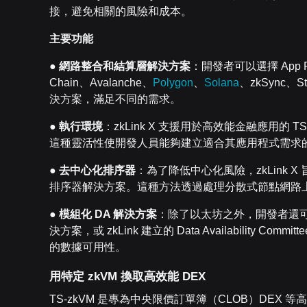
接，避免相關的風險和成本。
主要功能
●
網路整合和結算層解決方案
：開發者可以選擇 App 
Chain、Avalanche、
Polygon
、
Solana
、zkSync、St
決方案，滿足不同的需求。
●
執行環境
：zkLink X 支援用於高效能金融應用的 TS
這種靈活性使開發人員能夠建立適合其應用程式需求
●
去中心化排序器
：為了降低中心化風險，zkLink X 旨在整
排序器解決方案。這種方法透過處理分散式節點網路
●
模組化
DA
解決方案
：除了以太坊之外，開發者還
決方案，或 zkLink 建立的 Data Availability
的數據可用性。
用特定
zkVM
換取高效能
DEX
TS-zkVM 是專為中央限價訂單簿（CLOB）DEX 