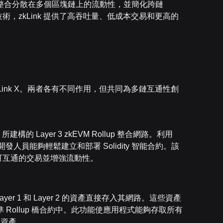
在整合分散在多個區塊鏈上的流動性，並簡化跨鏈
術，zkLink 提供了高吞吐量、低成本交易和更高的
和 zkLink X。兩者各有不同作用，但共同為多鏈互通性創
p 所建構的 Layer 3 zkEVM Rollup 整合網路。利用
 相容，使開發人員能夠輕鬆建立和部署 Solidity 智能合約。該
促進可互通的交易並增強流動性。
Layer 1 和 Layer 2 的資產直接存入其網路。這些資產
標準 Rollup 橋合約中。此功能使應用程式能夠存取所有
鏈資產。