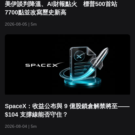
美伊談判降溫、AI財報點火 標普500首站
7700點並改寫歷史新高
2026-08-05
|
5m
SpaceX：收益公布與 9 億股鎖倉解禁將至——
$104 支撐線能否守住？
2026-08-04
|
5m