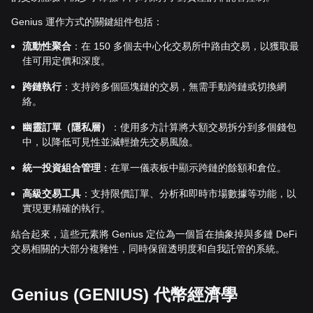
Genius 運作方式的關鍵組件包括：
流動性聚合
：在 150 多個去中心化交易所中路由交易，以獲取最
佳可用定價和深度。
跨鏈執行
：支持跨多個區塊鏈的交易，無需手動跨鏈或切換網
絡。
幽靈訂單（隱私層）
：使用多方計算將大額交易拆分到多個錢包
中，以降低可見性並減輕搶先交易風險。
統一投資組合管理
：在單一儀表板中顯示跨鏈的餘額和倉位。
高級交易工具
：支持限價訂單、分析和即時市場數據等功能，以
實現更精確的執行。
結合起來，這些元素將 Genius 定位為一個旨在抽象掉與多鏈 DeFi
交易相關的大部分複雜性，同時保留透明度和自我託管的系統。
Genius (GENIUS) 代幣經濟學