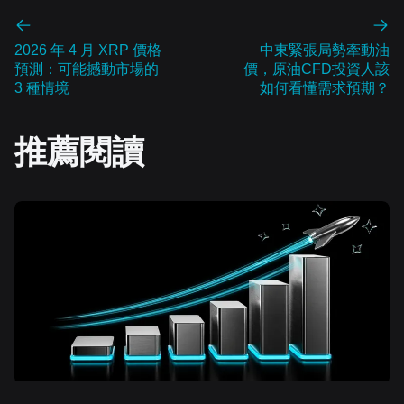
2026 年 4 月 XRP 價格
中東緊張局勢牽動油
預測：可能撼動市場的
價，原油CFD投資人該
3 種情境
如何看懂需求預期？
推薦閱讀