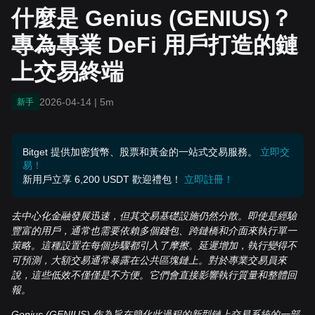
上交易終端
什麼是 Genius (GENIUS)？
專為專業 DeFi 用戶打造的鏈
上交易終端
2026-04-14
|
5m
新手
Bitget 提供加密貨幣、股票和黃金的一站式交易服務。
立即交
易！
新用戶立享 6,200 USDT 歡迎禮包！
立即註冊！
去中心化金融發展迅速，但其交易基礎設施仍然分散。即使是經驗
豐富的用戶，通常也需要依賴多個錢包、跨鏈橋和介面來執行單一
策略。這種設置在每個步驟都引入了摩擦。延遲增加，執行變得不
可預測，大額交易通常暴露在公共區塊鏈上。對於專業交易員來
說，這些低效不僅僅是不方便。它們會直接影響執行質量和整體回
報。
Genius (GENIUS) 作為旨在簡化此過程的新型鏈上交易系統的一部