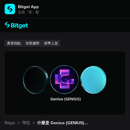
Bitget App
交易「智」變
產業熱點
加密趨勢
新幣上架
Bitget
>
學院
>
什麼是 Genius (GENIUS)？
專為專業 DeFi 用戶打造的鏈