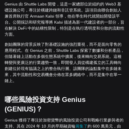
Genius 由 Shuttle Labs 開發，這是一家總部位於紐約的 Web3 基
礎設施公司，專注於構建跨鏈和非託管系統。該項目由聯合創始人
兼首席執行官 Armaan Kalsi 領導，他在學生時代就開始開發該平
台。公開採訪和研究報導將 Kalsi 描述為新一代建設者的一部分，旨
在解決 DeFi 中的結構性限制，特別是在執行透明度和分散的流動性
方面。
創始團隊的背景反映了對基礎設施的強烈重視，而不是面向零售的
應用程式。在 Genius 之前，Shuttle Labs 探索了數據和分析產品，
但隨著鏈上活動在多個生態系統中擴展，後來轉向交易系統。這種
轉變與更廣泛的行業趨勢一致，即開發人員從構建孤立的工具轉向
創建位於現有協議之上的整合執行層。該團隊的論點集中在多鏈未
來，其中流動性和交易機會分佈在眾多網絡中，而不是集中在單一
鏈上。
哪些風險投資支持 Genius
(GENIUS)？
Genius 獲得了專注於加密貨幣的風險投資公司和戰略行業參與者的
支持。其在 2024 年 10 月的早期融資輪
籌集了
約 600 萬美元，由