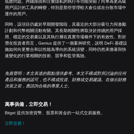
低效問題。跨鏈路由和注重隱私的執行等功能突顯了向專為更高級
用戶設計的工具的轉變，特別是那些管理較大倉位或在分散市場中
運作的用戶。
同時，該項目仍處於早期開發階段，其最近的大部分吸引力與激勵
計劃和代幣相關活動有關。其長期相關性將取決於持續的用戶採
用、穩定的交易量以及其執行層在真實市場條件下的有效性。對於
潛在投資者而言，Genius 提供了一個案例研究，說明 DeFi 基礎設
施如何向更整合和以性能為導向的系統演變，同時仍然承擔著與快
速變化的行業相關的技術、競爭和監管風險。
免責聲明：本文表達的觀點僅供參考。本文不構成對所討論的任何
產品和服務的認可，也不構成投資、財務或交易建議。在做出財務
決策之前，應諮詢合格的專業人士。
萬事俱備，立即交易！
Bitget 提供加密貨幣、股票和黃金的一站式交易服務。
立即交易！