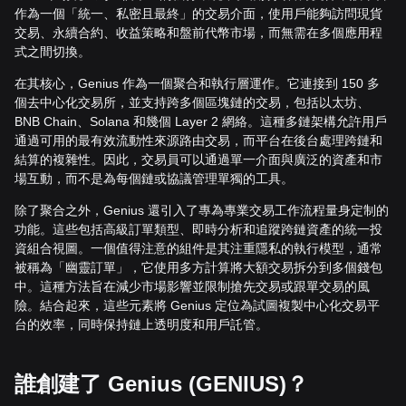
作為一個「統一、私密且最終」的交易介面，使用戶能夠訪問現貨
交易、永續合約、收益策略和盤前代幣市場，而無需在多個應用程
式之間切換。
在其核心，Genius 作為一個聚合和執行層運作。它連接到 150 多
個去中心化交易所，並支持跨多個區塊鏈的交易，包括以太坊、
BNB Chain、Solana 和幾個 Layer 2 網絡。這種多鏈架構允許用戶
通過可用的最有效流動性來源路由交易，而平台在後台處理跨鏈和
結算的複雜性。因此，交易員可以通過單一介面與廣泛的資產和市
場互動，而不是為每個鏈或協議管理單獨的工具。
除了聚合之外，Genius 還引入了專為專業交易工作流程量身定制的
功能。這些包括高級訂單類型、即時分析和追蹤跨鏈資產的統一投
資組合視圖。一個值得注意的組件是其注重隱私的執行模型，通常
被稱為「幽靈訂單」，它使用多方計算將大額交易拆分到多個錢包
中。這種方法旨在減少市場影響並限制搶先交易或跟單交易的風
險。結合起來，這些元素將 Genius 定位為試圖複製中心化交易平
台的效率，同時保持鏈上透明度和用戶託管。
誰創建了 Genius (GENIUS)？