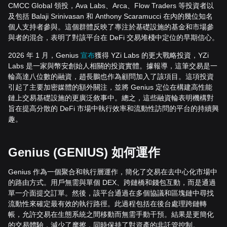
CMCC Global 領投，Ava Labs、Arca、Flow Traders 等投資者以
及包括 Balaji Srinivasan 和 Anthony Scaramucci 在內的幾位知名
個人支持者參與。這個群體反映了專注於基礎設施的基金和市場參
與者的混合，表明了對該平台在 DeFi 交易堆棧中定位的早期信心。
2026 年 1 月，Genius
宣布
獲得 YZi Labs 的更大戰略投資，YZi
Labs 是一家與幣安創始人相關的投資實體。據報導，這筆交易是一
輪高達八位數的融資，趙長鵬也作為顧問加入了該項目。這項投資
引起了主要加密媒體的額外關注，並將 Genius 定位在構建高性能
鏈上交易基礎設施的更廣泛敘事中。總之，這些融資輪表明機構對
旨在提高分散的 DeFi 市場中執行效率和流動性訪問的平台的持續興
趣。
Genius (GENIUS) 如何運作
Genius 作為一個聚合和執行層運作，簡化了交易在去中心化市場中
的路由方式。用戶無需與單個 DEX、跨鏈橋和錢包互動，而是通過
單一介面提交訂單。然後，該平台通過在多個協議和區塊鏈中尋找
流動性來確定最有效的執行路徑。此過程包括在後台處理跨鏈轉
帳，允許交易在生態系統之間移動而無需手動干預。結果是更簡化
的交易體驗，減少了摩擦，同時保持了對資產的非託管控制。