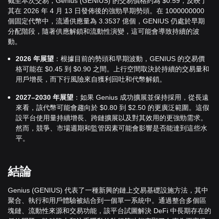
截至本次交易，Genius (GENIUS) 的交易價格約為 $0.59，反映了
其在 2026 年 4 月 13 日發佈後的強勁早期勢頭。在 1000000000
個固定代幣中，流通供應量為 3.3537 億個，GENIUS 仍處於早期
分配階段，隨著供應解鎖和流動性演變，這可能會導致持續的波
動。
2026 年展望
：根據目前的勢頭和早期波動，GENIUS 的交易價
格可能在 $0.45 到 $0.90 之間。上行空間取決於持續的交易量和
用戶增長，而下行風險來自獲利回吐和代幣解鎖。
2027–2030 年展望
：如果 Genius 成功擴展並保持採用，從長遠
來看，該代幣可能會趨向於 $0.80 到 $2.50 的更廣泛範圍。這假
設平台使用量持續增長、跨鏈擴展以及對其效用的更強勁需求。
然而，競爭、市場週期和監管因素可能會影響是否能達到這些水
平。
結論
Genius (GENIUS) 代表了一種新興的鏈上交易基礎設施方法，其中
聚合、執行和用戶體驗被結合到一個單一系統中。通過整合多個區
塊鏈、流動性來源和交易功能，該平台試圖解決 DeFi 中長期存在的