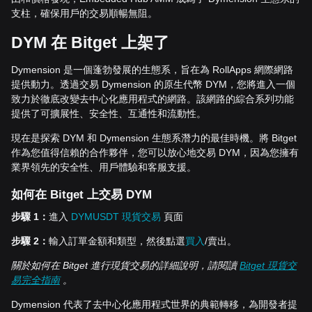
支柱，確保用戶的交易順暢無阻。
DYM
在
Bitget
上架了
Dymension 是一個蓬勃發展的生態系，旨在為 RollApps 網際網路
提供動力。透過交易 Dymension 的原生代幣 DYM，您將進入一個
致力於徹底改變去中心化應用程式的網路。該網路的綜合系列功能
提供了可擴展性、安全性、互通性和流動性。
現在是探索 DYM 和 Dymension 生態系潛力的最佳時機。將 Bitget
作為您值得信賴的合作夥伴，您可以放心地交易 DYM，因為您擁有
業界領先的安全性、用戶體驗和客服支援。
如何在
Bitget
上交易
DYM
步驟
1
：
進入
DYMUSDT
現貨交易
頁面
步驟
2
：
輸入訂單金額和類型，然後點選
買入
/賣出。
關於如何在
Bitget
進行現貨交易的詳細說明，請閱讀
Bitget
現貨交
易完全指南
。
Dymension 代表了去中心化應用程式世界的典範轉移，為開發者提