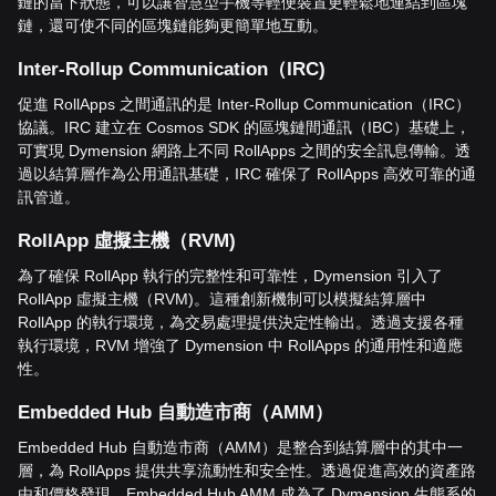
鏈的當下狀態，可以讓智慧型手機等輕便裝置更輕鬆地連結到區塊
鏈，還可使不同的區塊鏈能夠更簡單地互動。
Inter-Rollup Communication
（
IRC)
促進 RollApps 之間通訊的是 Inter-Rollup Communication（IRC）
協議。IRC 建立在 Cosmos SDK 的區塊鏈間通訊（IBC）基礎上，
可實現 Dymension 網路上不同 RollApps 之間的安全訊息傳輸。透
過以結算層作為公用通訊基礎，IRC 確保了 RollApps 高效可靠的通
訊管道。
RollApp
虛擬主機（
RVM)
為了確保 RollApp 執行的完整性和可靠性，Dymension 引入了
RollApp 虛擬主機（RVM)。這種創新機制可以模擬結算層中
RollApp 的執行環境，為交易處理提供決定性輸出。透過支援各種
執行環境，RVM 增強了 Dymension 中 RollApps 的通用性和適應
性。
Embedded Hub
自動造市商（
AMM
）
Embedded Hub 自動造市商（AMM）是整合到結算層中的其中一
層，為 RollApps 提供共享流動性和安全性。透過促進高效的資產路
由和價格發現，Embedded Hub AMM 成為了 Dymension 生態系的