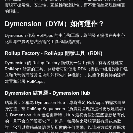
實現可擴展性、安全性、互通性和流動性，而不受傳統區塊鏈頻寬
的限制。
Dymension
（
DYM
）如何運作？
Dymension 作為 RollApps 的中心和工廠，為開發者提供在去中心
化世界中實現想法所需的工具和基礎設施。
Rollup Factory - RollApp
開發工具（
RDK)
Dymension 的 Rollup Factory 類似於一個工作坊，有著各種建立
RollApps 所需的工具。開發者可以使用 RDK（提供一組用於帳戶建
立和代幣管理等常見功能的預先打包模組），以簡化且直接的流程
建置和部署 RollApps。
Dymension
結算層
- Dymension Hub
結算層，又稱為 Dymension Hub，專為滿足 RollApps 的需求而量
身打造。當 RollApp Sequencers（負責對區塊鏈提出更改建議者）
向 Dymension Hub 發送更新時，Hub 最初會假設這些更新是有效
的，且不會立即質疑它們。但是，如果後來發現更新有誤或為欺
詐，它可以撤銷基於該更新所做的任何更動。以這種方式更新區塊