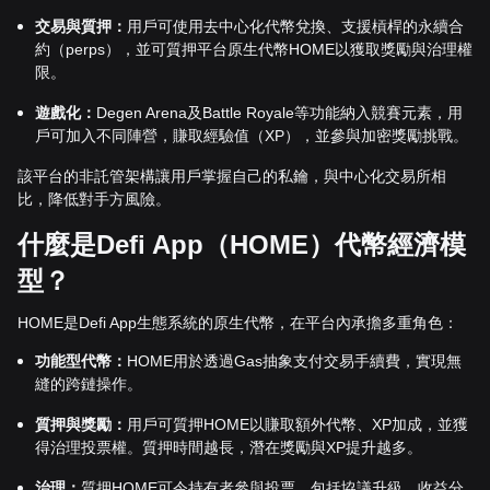
交易與質押：
用戶可使用去中心化代幣兌換、支援槓桿的永續合
約（perps），並可質押平台原生代幣HOME以獲取獎勵與治理權
限。
遊戲化：
Degen Arena及Battle Royale等功能納入競賽元素，用
戶可加入不同陣營，賺取經驗值（XP），並參與加密獎勵挑戰。
該平台的非託管架構讓用戶掌握自己的私鑰，與中心化交易所相
比，降低對手方風險。
什麼是Defi App（HOME）代幣經濟模
型？
HOME是Defi App生態系統的原生代幣，在平台內承擔多重角色：
功能型代幣：
HOME用於透過Gas抽象支付交易手續費，實現無
縫的跨鏈操作。
質押與獎勵：
用戶可質押HOME以賺取額外代幣、XP加成，並獲
得治理投票權。質押時間越長，潛在獎勵與XP提升越多。
治理：
質押HOME可令持有者參與投票，包括協議升級、收益分