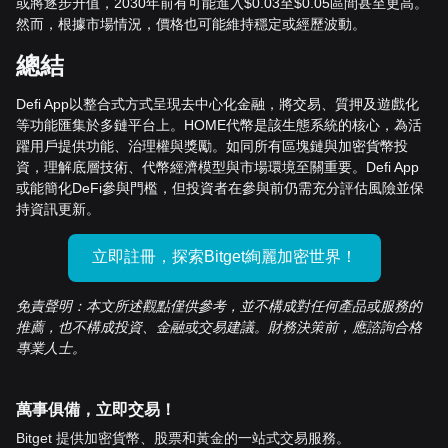
或將逐步升值，2030年前有可能進入$0.03至$0.05區間甚至更高。
然而，根據市場情況，價格也可能維持穩定或經歷波動。
總結
Defi App以整合式方式呈現去中心化金融，將交易、質押及遊戲化
等功能匯集於多鏈平台上。HOME代幣是該生態系統的核心，為活
躍用戶提供功能、治理權與獎勵。如同所有區塊鏈與加密貨幣投
資，理解底層技術、代幣經濟模型與市場環境至關重要。Defi App
或能簡化DeFi參與門檻，但投資者在參與前仍需充分評估風險並保
持資訊更新。
立即註冊，探索Bitget絢麗加密世界！
免責聲明：本文所述觀點僅供參考，並不構成對任何產品或服務的
推薦，也不構成投資、金融或交易建議。財務決策前，應諮詢合格
專業人士。
萬事俱備，立即交易！
Bitget 提供加密貨幣、股票和黃金的一站式交易服務。