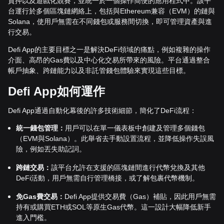
質押以及遊戲化競賽，並統一於一個操作簡便的應用程式中。該平
台運行於多個區塊鏈網絡上，包括與Ethereum兼容（EVM）的鏈與
Solana，使用戶無需在不同錢包或服務間切換，即可管理資產與進
行交易。
Defi App的主要目標之一是解決DeFi領域的痛點，例如複雜的操作
介面、高昂的Gas費以及中心化交易所帶來的風險。平台通過整合
帳戶抽象、跨鏈能力以及非託管錢包體驗來實現這些目標。
Defi App如何運作
Defi App通過自動化幕後的許多技術細節，簡化了DeFi流程：
統一錢包管理：
用戶可以在單一儀表板中創建及管理多個錢包
（EVM與Solana）。此舉省去手動設置流程，並降低操作失誤風
險，例如丟失助記詞。
跨鏈交易：
該平台允許在支援的區塊鏈間進行代幣兌換及其他
DeFi活動，用戶無需自行管理橋接，或了解包裹代幣機制。
免Gas費交易：
Defi App提供交易費（Gas）補貼，因此用戶無需
持有或購買ETH或SOL等原生Gas代幣。這一設計大幅降低新手
進入門檻。