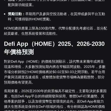
配與新功能提案。
獎勵活動：
早期用戶及參與空投活動者，在質押或參與平台互動
時，可獲得額外HOME獎勵。
HOME總供應量上限為100億代幣。代幣分配優先考慮社區，並分配
給貢獻者、生態系統發展和流動性。
Defi App（HOME）2025、2026-2030
年價格預測
對於Defi App（HOME）的價格預測顯示，該代幣未來幾年或將呈
現溫和增長，大多數預測短期內將在窄幅區間波動。2025年，多數
市場分析師預計HOME價格將於$0.02至$0.03之間浮動。若平台用
戶量與活躍度迅速成長，或整體加密貨幣市場轉為樂觀態勢，部分
預期價格有望更高。
長期來看，2026至2030年的前景極具不確定性，主要取決於多重因
素，包括Defi App平台的持續開發與採用、整體DeFi行業趨勢、其
他專案的競爭，以及加密貨幣監管環境的走向。若Defi App有能力
擴大生態系統並保持在DeFi領域的地位，有分析師認為HOME價格