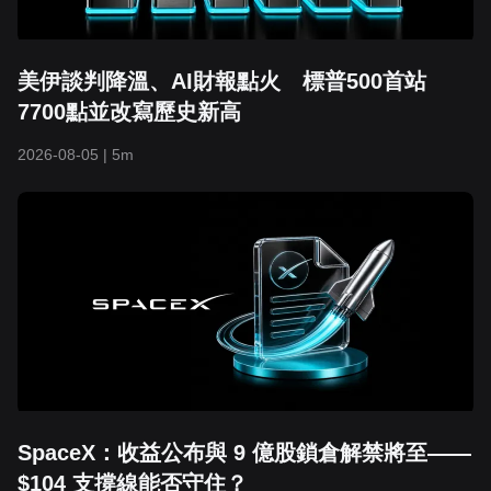
美伊談判降溫、AI財報點火 標普500首站
7700點並改寫歷史新高
2026-08-05
|
5m
SpaceX：收益公布與 9 億股鎖倉解禁將至——
$104 支撐線能否守住？