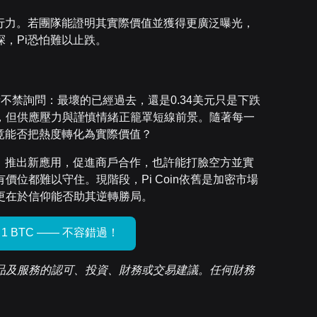
行力。若團隊能證明其實際價值並獲得更廣泛曝光，
，Pi恐怕難以止跌。
資者不禁詢問：最壞的已經過去，還是0.34美元只是下跌
，但供應壓力與謹慎情緒正籠罩短線前景。隨著每一
竟能否把熱度轉化為實際價值？
，推出新應用，促進商戶合作，也許能打臉空方並實
位都難以守住。現階段，Pi Coin依舊是加密市場
更在於信仰能否助其逆轉勝局。
取 1 BTC —— 不容錯過！
品及服務的認可、投資、財務或交易建議。任何財務