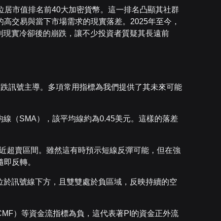
然位居市值排名前40大加密貨幣。這一排名凸顯其社群
高交易與當下市場需求的現實落差。2025年至今，
到現實冷卻後的崩跌，讓不少投資者質疑其長遠前
直被看跌訊號主導。多項常用指標為我們提供了其未來可能
均線（SMA），該平均線約為0.45美元。這樣的落差
，接近超賣區間。雖然這有時預示短線反彈可能，但在強
隨即反轉。
仍位於訊號線下方，且雙雙處於負區域，反映持續的空
Flow（CMF）等資金流指標為負，這代表著PI的資金正外流