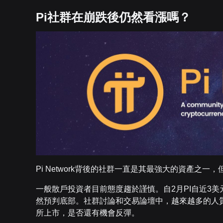
Pi社群在崩跌後仍然看漲嗎？
Pi Network背後的社群一直是其最強大的資產之一
一般散戶投資者目前態度趨於謹慎。自2月PI自近3美
然預判底部。社群討論和交易論壇中，越來越多的人質
所上市，是否還有機會反彈。