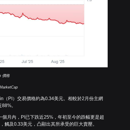
in 價格
arketCap
oin（PI）交易價格約為0.34美元。相較於2月份主網
88%。
個月內，PI已下跌近25%，年初至今的跌幅更是超
低，觸及0.33美元，凸顯出其所承受的巨大賣壓。