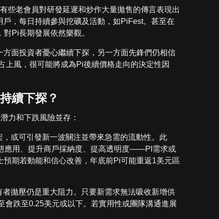
雜。有些老會員對研發延遲和炒作大量拋售的傳言表現出
戶，每日持續參與挖礦及活動，如PiFest。甚至在
對Pi長期發展依然樂觀。
一方面投資者憂心繼續下探，另一方面先鋒們仍相信
疑占上風，很可能將成為Pi後續價格走向的決定性因
抑或持續下探？
上漲潛力和下跌風險並存：
架，或可引發新一波關注並帶來急需的流動性。此
展生態應用、提升商戶採納度、提高透明度——PI需求或
預期若動能和信心改善，年底前Pi可能重返1美元區
有者拋壓仍是重大阻力。只要新需求無法吸收新增供
甚至會跌至0.25美元或以下。若實用性或團隊溝通進展