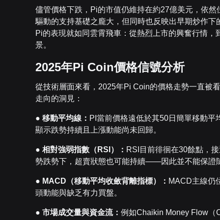
儘管價格下跌，Pi的市值仍維持在約27億美元，依
驅動的支持基礎之龐大，但同時也反映出早期炒作下的
Pi的表現就如同雲霄飛車：從熱烈上市的興奮行情，
景。
2025年Pi Coin價格信號分析
從技術層面來看，2025年Pi Coin的價格走勢一
走向的洞見：
●
移動平均線：
PI當前價格遠低於其50日簡單移動平
顯示跌勢持續且上漲動能尚未回歸。
●
相對強弱指數（RSI）：
RSI目前徘徊在30餘點
勢跌勢下，超賣狀態也可能持續——因此並不能保證
●
MACD（移動平均收斂背離指標）：
MACD主線
頭動能與缺乏有力買盤。
●
市場成交量與資金流：
例如Chaikin Money 