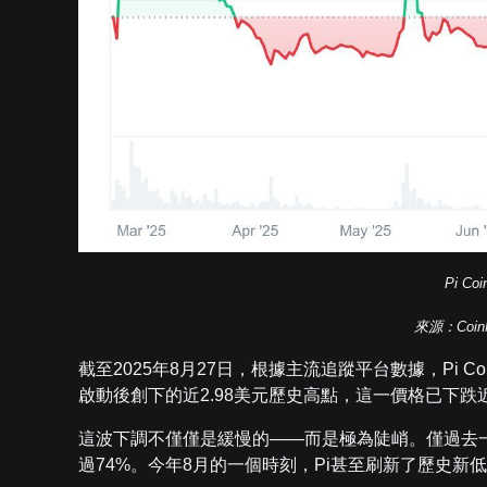
Pi Co
來源：CoinM
截至2025年8月27日，根據主流追蹤平台數據，Pi C
啟動後創下的近2.98美元歷史高點，這一價格已下跌近
這波下調不僅僅是緩慢的——而是極為陡峭。僅過去一
過74%。今年8月的一個時刻，Pi甚至刷新了歷史新