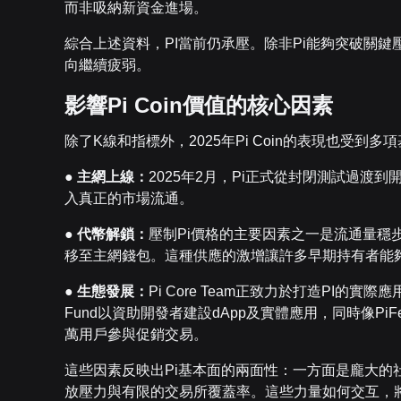
而非吸納新資金進場。
綜合上述資料，PI當前仍承壓。除非Pi能夠突破關
向繼續疲弱。
影響Pi Coin價值的核心因素
除了K線和指標外，2025年Pi Coin的表現也受到
●
主網上線：
2025年2月，Pi正式從封閉測試過渡
入真正的市場流通。
●
代幣解鎖：
壓制Pi價格的主要因素之一是流通量穩步推
移至主網錢包。這種供應的激增讓許多早期持有者能
●
生態發展：
Pi Core Team正致力於打造PI的實際應用
Fund以資助開發者建設dApp及實體應用，同時像P
萬用戶參與促銷交易。
這些因素反映出Pi基本面的兩面性：一方面是龐大的
放壓力與有限的交易所覆蓋率。這些力量如何交互，將決