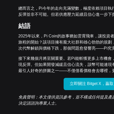
總而言之，Pi今年的走向充滿變數，極度依賴項目執
反彈並非不可能。但若供應壓力延續且信心進一步下探
結語
2025年以來，Pi Coin的故事猶如雲霄飛車，讓投
旅程的開始？該項目擁有龐大社群和雄心勃勃的規劃
次代幣解鎖與價格下跌，那個問題愈發響亮——Pi究
接下來幾個月將至關重要。若Pi能斬獲更多上市機會
現反彈。但如果開發減緩且信心流失，該幣可能連現有價
最引人好奇的拼圖之一——不僅僅看價格會去哪裡，
立即關注 Bitget X，贏
免責聲明：本文僅供資訊參考，並不構成任何提及產
決定請諮詢專業人士。