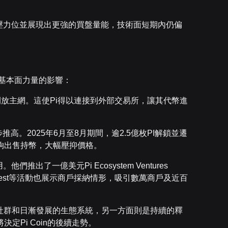
鍵壓力位並展現出更強的買盤量能，技術面短期內仍偏
多項基本面力量的影響：
到開放主網。這使Pi得以連接到外部交易所，讓其代幣進
高。2025年6月至8月期間，逾2.5億枚PI解鎖並遷
夠出售持幣，大幅壓抑價格。
。他們推出了一億美元Pi Ecosystem Ventures
iFest等活動也展示商戶採納情形，吸引數萬商戶及近百
社群和日漸發展的生態系統，另一方面則是持續的釋
定Pi Coin的後續走勢。