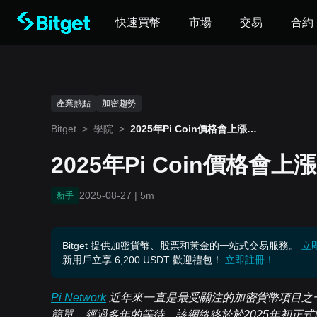
快速買幣
市場
交易
合約
產業熱點
加密趨勢
Bitget
>
學院
>
2025年Pi Coin價格會上漲還
是繼續下跌？
2025年Pi Coin價格會
2025-08-27
|
5m
新手
Bitget 提供加密貨幣、股票和黃金的一站式交易服務。
立
新用戶立享 6,200 USDT 歡迎禮包！
立即註冊！
Pi Network
近年來一直是最受關注的加密貨幣項目之
簡單。經過多年的等待，該網絡終於於2025年初正式開