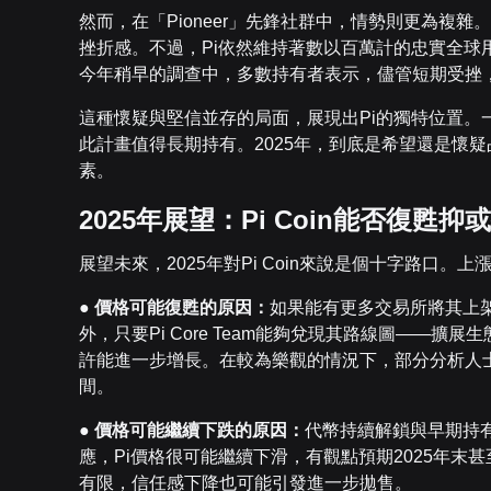
然而，在「Pioneer」先鋒社群中，情勢則更為複
挫折感。不過，Pi依然維持著數以百萬計的忠實全球用
今年稍早的調查中，多數持有者表示，儘管短期受挫，
這種懷疑與堅信並存的局面，展現出Pi的獨特位置。
此計畫值得長期持有。2025年，到底是希望還是懷
素。
2025年展望：Pi Coin能否復甦
展望未來，2025年對Pi Coin來說是個十字路口。
●
價格可能復甦的原因：
如果能有更多交易所將其上
外，只要Pi Core Team能夠兌現其路線圖——擴
許能進一步增長。在較為樂觀的情況下，部分分析人士
間。
●
價格可能繼續下跌的原因：
代幣持續解鎖與早期持
應，Pi價格很可能繼續下滑，有觀點預期2025年末
有限，信任感下降也可能引發進一步拋售。