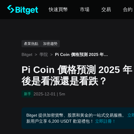
快速買幣
市場
交易
合約
產業熱點
加密趨勢
Bitget
>
學院
>
Pi Coin 價格預測 2025 年 1
2 月：1.9 億枚供應解鎖後是
看漲還是看跌？
Pi Coin 價格預測 2025
後是看漲還是看跌？
2025-12-01
|
5m
新手
Bitget 提供加密貨幣、股票和黃金的一站式交易服務。
立
新用戶立享 6,200 USDT 歡迎禮包！
立即註冊！