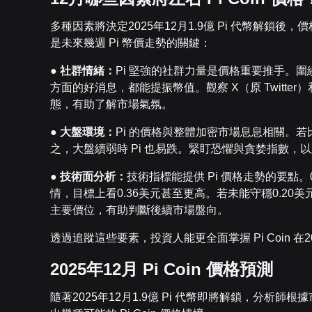
多種因素將決定2025年12月1.9億 Pi 代幣解
是未來幾週 Pi 幣價走勢的關鍵：
●
社群情緒：
Pi 堅強的社群力量是價格重要推手。
方面的好消息，都能提振幣值。觀察 X（原 Twitter）和
態，有助了解市場氣氛。
●
大盤環境：
Pi 的價格與整體加密市場息息相關。若
之，大盤續弱時 Pi 也易跌。緊盯恐懼與貪婪指數，以
●
技術面分析：
技術指標能提供 Pi 價格走勢的要點
情，目標上看0.36美元甚至更高。若未能守穩0.20
主要價位，有助判斷後續市場盤向。
透過追蹤這些要素，投資人能更全面掌握 Pi Coin 
2025年12月 Pi Coin 價格預測
隨著2025年12月1.9億 Pi 代幣即將解鎖，分