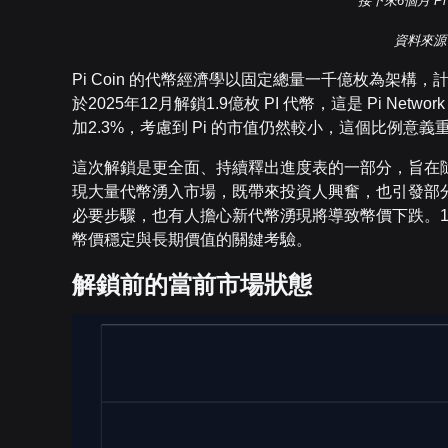
接下來6個月 Pi
資料來源
Pi Coin 的代幣經濟學以固定總量一千億枚為架
於2025年12月解鎖1.9億枚 PI 代幣，這是 Pi N
加2.3%，考慮到 Pi 的市值仍然較小，這個比例意義
這次解鎖是更全面、持續釋出進度表的一部分，旨在隨時間
現大量代幣湧入市場，既帶來投資人興奮，也引發部
必要步驟，也有人擔心新代幣湧現將導致幣價下跌。12
幣價穩定與長期價值的關鍵考驗。
解鎖前的當前市場狀態