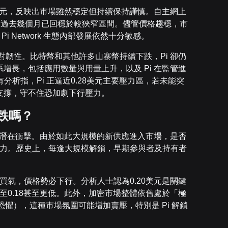
–0.25美元，反映出市場雖然穩定但持續保持謹慎。自主網上
，過去幾個月已回穩於較狹窄區間。儘管價格趨穩，市
i Network 生態內部發展依然十分敏感。
對韌性。比特幣和其他許多山寨幣持續下跌，Pi 卻仍
系增長，包括應用數量與用量上升，以及 Pi 在監管進
析指，Pi 正逼近0.28美元主要壓力區，若未能突
要支撐，守不住恐加劇下行壓力。
跌嗎？
解鎖帶來的潛在衝擊。由於如此大規模的新供應進入市場，是否
行壓力。歷史上，每逢大規模解鎖，早期參與者及持有者
於買氣，價格勢必下行。分析人士認為0.20美元是關鍵
跌至0.18甚至更低。此外，加密市場整體依舊處於「極
懼），這種市場氛圍可能增加賣壓，特別是 Pi 解鎖