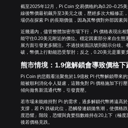
截至2025年12月，Pi Coin 交易價格約為0.20
線後幣價最初飆升至3美元之後，歷經多次大幅修正
場仍在探索 Pi 的長期價值，因為其幣價對外部因素與 P
近幾週內，儘管整體加密市場下行，Pi 價格表現出相
能守住0.20美元附近的價位。穩定因素部分來自生態
展方面引發更多關注。不過技術面訊號則顯示分歧。有分
破，幣價上行動能恐受掣肘；反之，0.20美元是重
熊市情境：1.9億解鎖會導致價格下
Pi Coin 的悲觀看法聚焦於1.9億枚 PI 代幣
能被順利消化令人疑慮，這難免對 Pi 價格施加下
傾向拋售新流通代幣，引發賣壓。
若市場未能維持對 Pi 的需求，過多解鎖代幣將遠高
支撐，若 Pi 跌破此位，恐觸發連鎖拋售潮，使價格
度恐懼」階段，恐懼與貪婪指數維持在20上下（極度恐
後若價格見跌。