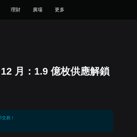
理財
廣場
更多
 年 12 月：1.9 億枚供應解鎖
即交易！