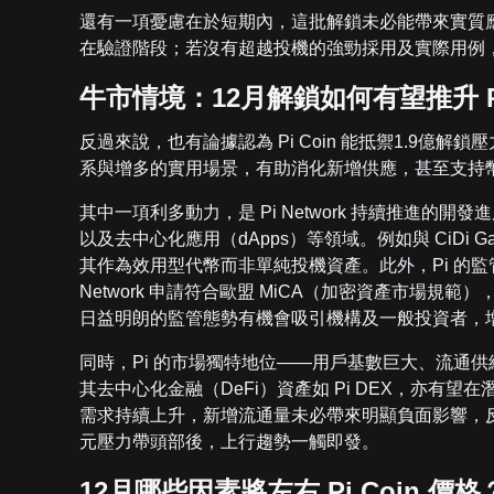
還有一項憂慮在於短期內，這批解鎖未必能帶來實質應用
在驗證階段；若沒有超越投機的強勁採用及實際用例，2
牛市情境：12月解鎖如何有望推升 P
反過來說，也有論據認為 Pi Coin 能抵禦1.9
系與增多的實用場景，有助消化新增供應，甚至支持
其中一項利多動力，是 Pi Network 持續推進
以及去中心化應用（dApps）等領域。例如與 CiDi 
其作為效用型代幣而非單純投機資產。此外，Pi 的監
Network 申請符合歐盟 MiCA（加密資產市場規範）
日益明朗的監管態勢有機會吸引機構及一般投資者，增添 
同時，Pi 的市場獨特地位——用戶基數巨大、流通
其去中心化金融（DeFi）資產如 Pi DEX，亦有
需求持續上升，新增流通量未必帶來明顯負面影響，反
元壓力帶頭部後，上行趨勢一觸即發。
12月哪些因素將左右 Pi Coin 