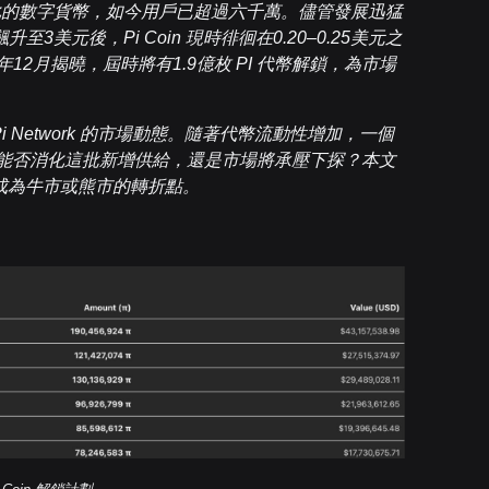
的數字貨幣，如今用戶已超過六千萬。儘管發展迅猛
元後，Pi Coin 現時徘徊在0.20–0.25美元之
12月揭曉，屆時將有1.9億枚 PI 代幣解鎖，為市場
i Network 的市場動態。隨著代幣流動性增加，一個
，能否消化這批新增供給，還是市場將承壓下探？本文
會否成為牛市或熊市的轉折點。