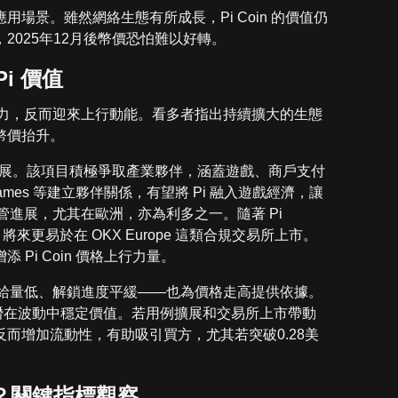
場景。雖然網絡生態有所成長，Pi Coin 的價值仍
025年12月後幣價恐怕難以好轉。
i 價值
億解鎖壓力，反而迎來上行動能。看多者指出持續擴大的生態
幣價抬升。
的開發進展。該項目積極爭取產業夥伴，涵蓋遊戲、商戶支付
Games 等建立夥伴關係，有望將 Pi 融入遊戲經濟，讓
管進展，尤其在歐洲，亦為利多之一。隨著 Pi
，將來更易於在 OKX Europe 這類合規交易所上市。
Pi Coin 價格上行力量。
供給量低、解鎖進度平緩——也為價格走高提供依據。
望在潛在波動中穩定價值。若用例擴展和交易所上市帶動
而增加流動性，有助吸引買方，尤其若突破0.28美
價格？關鍵指標觀察