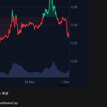
in 幣價
MarketCap