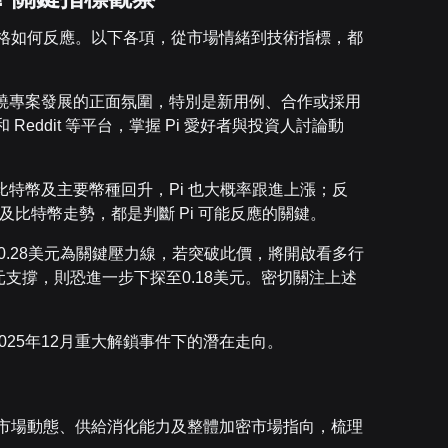
鎖後，價格如何反應。以下各項，從市場情緒到技術指標，都
圍繞專案發展的正面氛圍，特別是新用例、合作或採用
 Reddit 等平台，掌握 Pi 愛好者與投資人討論動
比特幣及主要幣種回升，Pi 也大概率跟進上漲；反
及比特幣走勢，都是判斷 Pi 可能反應的關鍵。
。0.28美元為關鍵壓力線，若突破此價，將開啟看多行
美元支撐，則恐進一步下探至0.18美元。密切關注上述
在2025年12月重大解鎖事件下的潛在走向。
析師根據市場動態、供給消化能力及整體加密市場指向，梳理