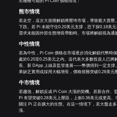
出幾種可能的 Pi Coin 價格情境：
熊市情境
若走空，這次大規模解鎖將壓垮市場，導致龐大賣壓。
下跌。若 Pi 未能守住0.20美元支撐，恐下探0.1
需求未能因外部生態增長帶動時。市場將解鎖視為通
中性情境
若為中性，Pi Coin 價格在市場逐步消化解鎖代
處於0.20至0.25美元之內。這代表大多數投資人
長、新 DApp 上線及監管進展——幣價得到一定支撐
果缺乏實用或採用大幅增長，價格很難突破0.28美元
牛市情境
若趨強，解鎖反成 Pi Coin 大漲的契機。若新合
Pi 有望突破0.28美元上壓區，上衝0.36美元或
關注 Pi 正在擴大的生態。在這一情境下，若大盤走多
漲。