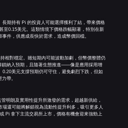
長期持有 Pi 的投資人可能選擇獲利了結，帶來價格
8美元甚至0.15美元。這類情境下價格跌幅顯著，特別在新
膨事件，供應成長快於需求，造成幣價回檔。
幣時保持相對穩定。雖短期內可能波動加劇，但幣價整體仍
已將解鎖納入預期，且隨著生態推進——像是應用採用增
。0.20美元支撐預期仍可守住，避免劇烈下跌，但如
壓力帶。
作、監管明朗及實用性提升所激發的需求，超越新供給，
更高。市場還可能將解鎖視為流動性提升利多，吸引更多人
或 Pi 拿下主流交易所上市，價格有機會迎來強勁上