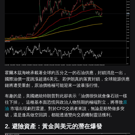
霍爾木茲海峽承載著全球約五分之一的石油供應，封鎖消息一出，
國際油價一度跳漲超過6美元。若伊朗真的落實封鎖，全球能源供應
鏈將遭受重創，原油價格極可能迎來一波暴漲行情。
有趣的是，美國總統特朗普對此卻表示「油價很快就會像石頭一樣
往下掉」。這種基本面恐慌與政治人物預期的極端對立，將導致
原
油
市場出現劇烈震盪。對於CFD交易者來說，無論是順勢做多突
破，還是逢高做空回調，都能透過雙向交易機制靈活獲利。
2. 避險資產：黃金與美元的潛在爆發