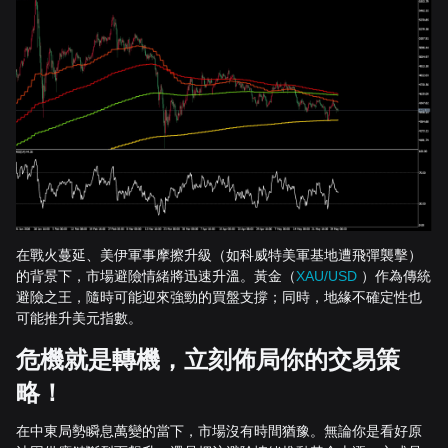
在戰火蔓延、美伊軍事摩擦升級（如科威特美軍基地遭飛彈襲擊）
的背景下，市場避險情緒將迅速升溫。黃金（
XAU/USD
）作為傳統
避險之王，隨時可能迎來強勁的買盤支撐；同時，地緣不確定性也
可能推升美元指數。
危機就是轉機，立刻佈局你的交易策
略！
在中東局勢瞬息萬變的當下，市場沒有時間猶豫。無論你是看好原