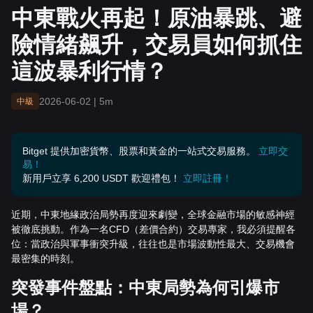
抓住這波暴利行情？
中東戰火再起！原油暴跳、避
險情緒飆升，交易員如何抓住
這波暴利行情？
2026-06-02
|
5m
中級
Bitget 提供加密貨幣、股票和黃金的一站式交易服務。
立即交
易！
新用戶立享 6,200 USDT 歡迎禮包！
立即註冊！
近期，中東地緣政治局勢再度迎來劇變，全球金融市場的敏感神經
被徹底挑動。作為一名CFD（差價合約）交易專家，我必須提醒各
位：當政治與軍事衝突升級，往往也是市場波動性最大、交易機會
最密集的時刻。
突發事件盤點：中東局勢為何引爆市
場？