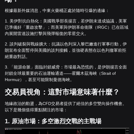
根據最新外媒消息，中東火藥桶正處於隨時引爆的邊緣：
1. 美伊對抗白熱化：美國戰爭部長揚言，若伊朗未達成協議，美軍
已準備好「重啟攻擊」；而美軍與伊朗革命衛隊（IRGC）已在區域
內展開雷達設施打擊與飛彈報復的零星交火。
2. 談判破裂與戰線擴大：抗議以色列深入黎巴嫩進行軍事行動，伊
朗宣布全面暫停與美國的談判接觸，並強硬表態在以色列撤軍前拒
絕重啟對話。
3. 「能源命脈」面臨封鎖威脅：市場最為恐慌的，是伊朗揚言全面
封鎖全球最重要的石油運輸通道——霍爾木茲海峽（Strait of
Hormuz），甚至可能限制曼德海峽。
交易員視角：這對市場意味著什麼？
地緣政治的動盪，為CFD交易者提供了絕佳的多空雙向操作機會。
以下是幾個值得重點關注的市場：
1. 原油市場：多空激烈交戰的主戰場