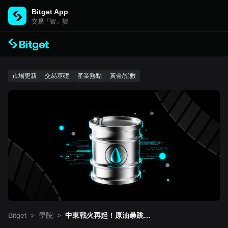
Bitget App
交易「智」變
市場更新
交易基礎
產業熱點
黃金/指數
Bitget
>
學院
>
中東戰火再起！原油暴跳、
避險情緒飆升，交易員如何