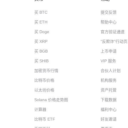
买 BTC
提交反馈
买 ETH
帮助中心
买 Doge
官方验证通道
买 XRP
“反欺诈”行动页
买 BGB
上币申请
买 SHIB
VIP 服务
加密货币行情
合伙人计划
比特币价格
机构服务
以太坊价格
资产托管
Solana 价格走势图
下载数据
计算器
福利中心
比特币 ETF
好友邀请