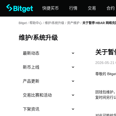
快捷买币
行情
交易
合约
Bitget
/
帮助中心
/
维护/系统升级
/
资产维护
/
关于暂停 HBAR 网络
维护/系统升级
关于暂
最新动态
2026-05-21 
新币上线
尊敬的 Bitg
产品更新
因钱包维护， H
交易比赛和活动
复时间另行
下架资讯
对此可能给