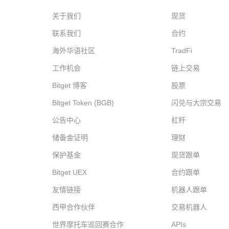
关于我们
现货
联系我们
合约
海外华语社区
TradFi
工作机会
链上交易
Bitget 博客
股票
Bitget Token (BGB)
闪兑与大宗交易
公告中心
杠杆
储备金证明
理财
保护基金
现货跟单
Bitget UEX
合约跟单
友情链接
机器人跟单
西甲合作伙伴
交易机器人
世界摩托车巡回赛合作
APIs