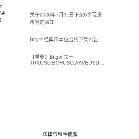
您
具备
关于2026年7月31日下架6个现货
及
币对的通知
Bitget 经典币本位合约下架公告
【重要】Bitget 关于
TRXUSD,BCHUSD,AAVEUSD,S
UIUSD,XLMUSD 下架合约及相关
服务的公告
法律与风险披露