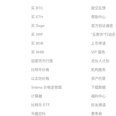
买 BTC
提交反馈
买 ETH
帮助中心
买 Doge
官方验证通道
买 XRP
“反欺诈”行动页
买 BGB
上币申请
买 SHIB
VIP 服务
加密货币行情
合伙人计划
比特币价格
机构服务
以太坊价格
资产托管
Solana 价格走势图
下载数据
计算器
福利中心
比特币 ETF
好友邀请
币圈百科
费率表