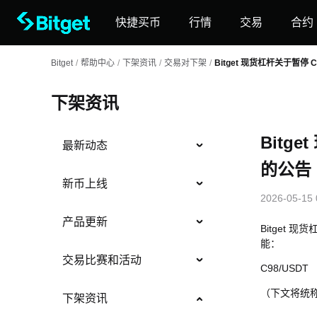
快捷买币
行情
交易
合约
Bitget
/
帮助中心
/
下架资讯
/
交易对下架
/
Bitget 现货杠杆关于暂停 
下架资讯
Bitg
最新动态
的公告
新币上线
2026-05-15 
产品更新
Bitget 
能：
交易比赛和活动
C98/USDT
（下文将统
下架资讯