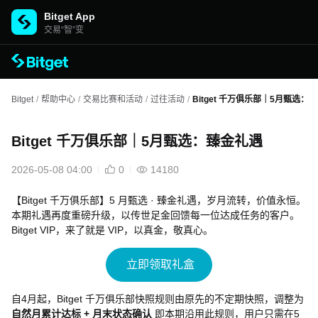
Bitget App
交易“智”变
Bitget
/
帮助中心
/
交易比赛和活动
/
过往活动
/
Bitget 千万俱乐部｜5月甄选：
Bitget 千万俱乐部｜5月甄选：臻金礼遇
2026-05-08 04:00
0
14180
【Bitget 千万俱乐部】5 月甄选 · 臻金礼遇，岁月流转，价值永恒。
本期礼遇再度重磅升级，以传世足金回馈每一位达成任务的客户。
Bitget VIP，来了就是 VIP，以真金，敬真心。
立即领取礼盒
自4月起，Bitget 千万俱乐部快照规则由原先的不定期快照，调整为
自然月累计达标 + 月末状态确认
即本期沿用此规则，用户只需在5