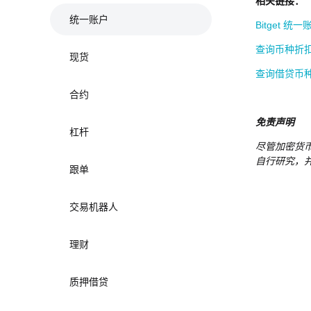
相关链接：
统一账户
Bitget 统一
查询币种折
现货
查询借贷币
合约
免责声明
杠杆
尽管加密货
自行研究，并
跟单
交易机器人
理财
质押借贷