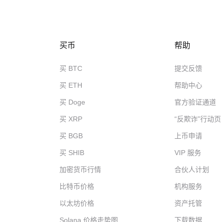
买币
帮助
买 BTC
提交反馈
买 ETH
帮助中心
买 Doge
官方验证通道
买 XRP
“反欺诈”行动页
买 BGB
上币申请
买 SHIB
VIP 服务
加密货币行情
合伙人计划
比特币价格
机构服务
以太坊价格
资产托管
Solana 价格走势图
下载数据