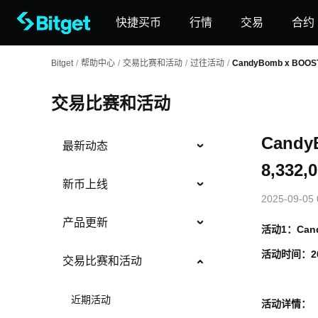
快捷买币
行情
交易
合约
Bitget
/
帮助中心
/
交易比赛和活动
/
过往活动
/
CandyBomb x BO
交易比赛和活动
Cand
最新动态
8,332
新币上线
2025-09-05 
产品更新
活动1：Can
活动时间：
2
交易比赛和活动
近期活动
活动详情：