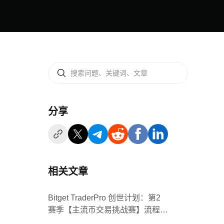
分享
相关文章
Bitget TraderPro 创世计划：第2
赛季【主流币交易挑战赛】流程及
规则