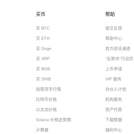
买币
帮助
买 BTC
提交反馈
买 ETH
帮助中心
买 Doge
官方验证通道
买 XRP
“反欺诈”行动页
买 BGB
上币申请
买 SHIB
VIP 服务
加密货币行情
合伙人计划
比特币价格
机构服务
以太坊价格
资产托管
Solana 价格走势图
下载数据
计算器
福利中心