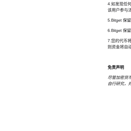
4.如发现任
该用户参与
5.Bitg
6.Bitg
7.您的代
则资金将自
免责声明
尽管加密货
自行研究，并