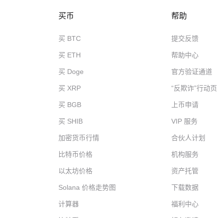
买币
帮助
买 BTC
提交反馈
买 ETH
帮助中心
买 Doge
官方验证通道
买 XRP
“反欺诈”行动页
买 BGB
上币申请
买 SHIB
VIP 服务
加密货币行情
合伙人计划
比特币价格
机构服务
以太坊价格
资产托管
Solana 价格走势图
下载数据
计算器
福利中心