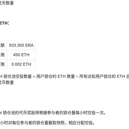
池代币数量
ETH
：
总额
833,300 ERA
上限
450 ETH
下限
0.002 ETH
H 锁仓池空投数量 = 用户锁仓的 ETH 数量 ÷ 所有达标用户锁仓的 ETH 
池代币数量
chpool 锁仓池的代币奖励将根据参与者的锁仓量每小时空投一次。
et 将每小时对每位参与者的锁仓量截取快照，相应分配空投。