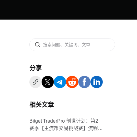
分享
相关文章
Bitget TraderPro 创世计划：第2
赛季【主流币交易挑战赛】流程及
规则