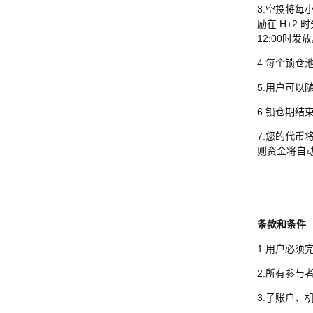
3.空投将每
励在 H+2
12:00时发
4.每个锁仓池
5.用户可以
6.锁仓期
7.您的代
则资金将自
条款和条件
1.用户必须
2.所有参与者
3.子账户