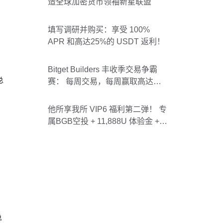
造全球加密货币领袖新星联盟
填写调研并购买：享受 100%
APR 和高达25%的 USDT 返利！
Bitget Builders 丰收季交易争霸
总
赛： 每周交易，每周赢取高达
1000 USDT 奖励（第一周）
他所享我所 VIP6 福利第二弹！ 专
属BGB空投 + 11,888U 体验金 +
V6体验延长135天！
总