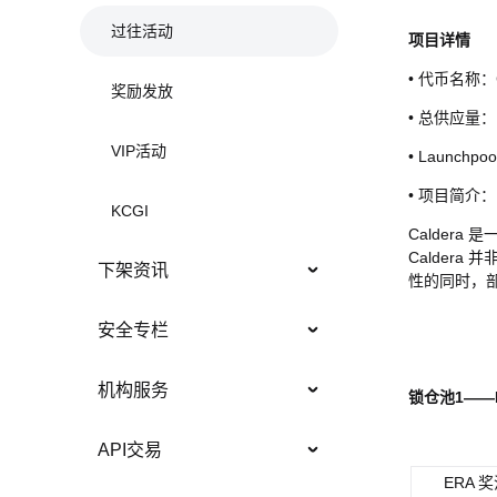
过往活动
项目详情
• 代币名称：C
奖励发放
• 总供应量：1,
VIP活动
• Launchpo
• 项目简介：
KCGI
Calder
Calder
下架资讯
性的同时，
安全专栏
机构服务
锁仓池1——
API交易
ERA 