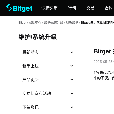
快捷买币
行情
交易
合约
Bitget
/
帮助中心
/
维护/系统升级
/
现货维护
/
Bitget 关于恢复 MOR
维护/系统升级
Bitg
最新动态
2025-05-23 
新币上线
我们很高兴地
来的不便，
产品更新
交易比赛和活动
下架资讯