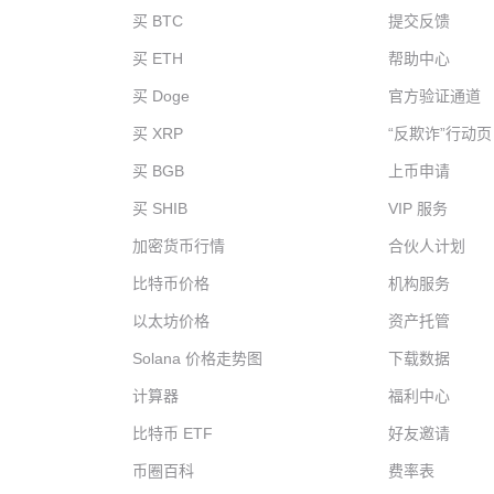
买 BTC
提交反馈
买 ETH
帮助中心
买 Doge
官方验证通道
买 XRP
“反欺诈”行动页
买 BGB
上币申请
买 SHIB
VIP 服务
加密货币行情
合伙人计划
比特币价格
机构服务
以太坊价格
资产托管
Solana 价格走势图
下载数据
计算器
福利中心
比特币 ETF
好友邀请
币圈百科
费率表