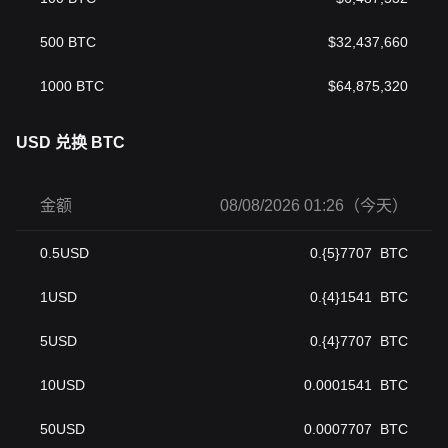
500
BTC
$
32,437,660
1000
BTC
$
64,875,320
USD 兑换 BTC
金额
08/08/2026 01:26（今天）
0.5
USD
0.{5}7707
BTC
1
USD
0.{4}1541
BTC
5
USD
0.{4}7707
BTC
10
USD
0.0001541
BTC
50
USD
0.0007707
BTC