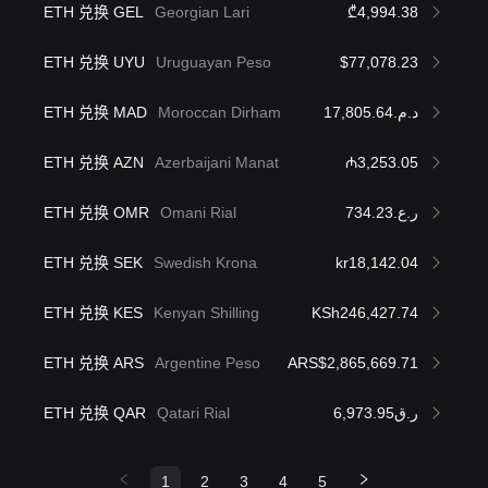
ETH 兑换 GEL
Georgian Lari
₾4,994.38
ETH 兑换 UYU
Uruguayan Peso
$77,078.23
ETH 兑换 MAD
Moroccan Dirham
د.م.17,805.64
ETH 兑换 AZN
Azerbaijani Manat
₼3,253.05
ETH 兑换 OMR
Omani Rial
ر.ع.734.23
ETH 兑换 SEK
Swedish Krona
kr18,142.04
ETH 兑换 KES
Kenyan Shilling
KSh246,427.74
ETH 兑换 ARS
Argentine Peso
ARS$2,865,669.71
ETH 兑换 QAR
Qatari Rial
ر.ق6,973.95
1
2
3
4
5