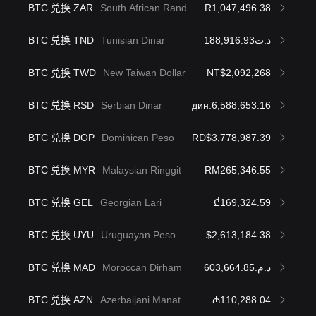
BTC 兑换 ZAR
South African Rand
R1,047,496.38
BTC 兑换 TND
Tunisian Dinar
د.ت188,916.93
BTC 兑换 TWD
New Taiwan Dollar
NT$2,092,268
BTC 兑换 RSD
Serbian Dinar
дин.6,588,653.16
BTC 兑换 DOP
Dominican Peso
RD$3,778,987.39
BTC 兑换 MYR
Malaysian Ringgit
RM265,346.55
BTC 兑换 GEL
Georgian Lari
₾169,324.59
BTC 兑换 UYU
Uruguayan Peso
$2,613,184.38
BTC 兑换 MAD
Moroccan Dirham
د.م.603,664.85
BTC 兑换 AZN
Azerbaijani Manat
₼110,288.04