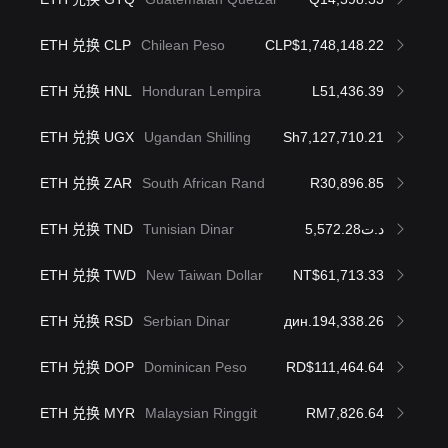
ETH 兑换 CLP
Chilean Peso
CLP$1,748,148.22
ETH 兑换 HNL
Honduran Lempira
L51,436.39
ETH 兑换 UGX
Ugandan Shilling
Sh7,127,710.21
ETH 兑换 ZAR
South African Rand
R30,896.85
ETH 兑换 TND
Tunisian Dinar
د.ت5,572.28
ETH 兑换 TWD
New Taiwan Dollar
NT$61,713.33
ETH 兑换 RSD
Serbian Dinar
дин.194,338.26
ETH 兑换 DOP
Dominican Peso
RD$111,464.64
ETH 兑换 MYR
Malaysian Ringgit
RM7,826.64