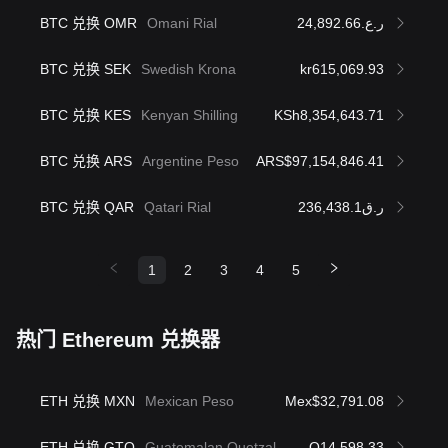
BTC 兑换 OMR
Omani Rial
ر.ع.24,892.66
BTC 兑换 SEK
Swedish Krona
kr615,069.93
BTC 兑换 KES
Kenyan Shilling
KSh8,354,643.71
BTC 兑换 ARS
Argentine Peso
ARS$97,154,846.41
BTC 兑换 QAR
Qatari Rial
ر.ق236,438.1
1
2
3
4
5
热门 Ethereum 兑换器
ETH 兑换 MXN
Mexican Peso
Mex$32,791.08
ETH 兑换 GTQ
Guatemalan Quetzal
Q14,598.33