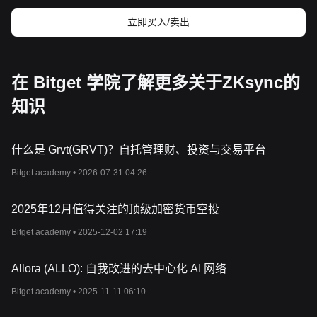
问题，在网络活动频繁时期问题更是棘手。
zkSync
旨在通过聚合链
立即买入/卖出
外的多个交易并向以太坊区块链提交单一证明来解决这些问题，从
而大幅降低计算负荷和相关成本。因此，
zkSync
是有效、可持续地
扩展以太坊的一
项重要发展。
资源
在 Bitget 学院了解更多关于ZKsync的
官方文件：
https://docs.zksync.io/
官方网站：
https://zksync.io/
知识
zkSync
如何运作？
zkSync
采用零知识卷叠技术来提
高以太坊网络的效率。从本质上
讲，零知识卷叠将数以百计的交易在链外进行捆绑，并创建一个加
什么是 Grvt(GRVT)？自托管理财、投资与交易平台
密证明，证明这些交易是有效的。之后将该证明提交给以太坊主网
进行验证。由于只需在链上验证证明，该过程大大降低了以太坊网
Bitget academy •
2026-07-31 04:26
络的负载，从而降低了矿工费，加快了交易时间。
此外，
zkSync
的设计与
EVM
（以太坊虚拟机）兼容。这意味着开
2025年12月值得关注的顶级加密货币空投
发人员可以在
zkSync
上部署现有的以太坊智能合约，而无需重写
代码。这种兼容性降低了开发人员的准入门槛，有利于去中心化应
Bitget academy •
2025-12-02 17:19
用程序（
DApp
）无缝迁移到
zkSync
，从而促进这种扩展解决方案
得到
更广泛的采用。
zkSync
还整合了原生账户抽象，通过支持用户与区块链进行更直
Allora (ALLO): 自我改进的去中心化 AI 网络
观、更简单易懂的交互，增强了用户体验。用户可以自动付款，以
Bitget academy •
2025-11-11 06:10
任何代币支付矿工费，甚至可以通过其他方支付这些费用。这种灵
活性旨在让更多人了解区块链技术，进一步推动
zkSync
的应用。