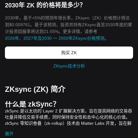
2030年 ZK 的价格将是多少？
2030年，基于+5%的预测年增长率，ZKsync（ZK）价格预计将达
到$0.009761。基于该预测，投资并持有ZKsync直至2030年底的累
计投资回报率将达到21.55%。更多详情，请参考
2026年、2027年及2030 ～ 2050年ZKsync价格预测
。
购买 ZK
ZKsync技术分析
ZKsync (ZK) 简介
什么是
zkSync
？
zkSync
是以太坊的
Layer 2
扩展解决方案，旨在提高网络的交易吞
吐量并降低交易手续费，同时保持安全性和去中心化的核心价值。
zkSync
零知识卷叠（
zk-rollup
）技术由
Matter Labs
开发，旨在解
决以太坊的可扩展性难题。
展开
全球第二大区块链以太坊一直面临着可扩展性和高昂交易手续费等