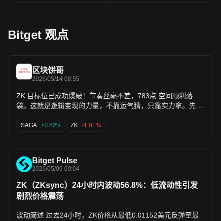
Bitget 观点
区块饼哥
2026/05/14 08:55
ZK 目标位已成功爆破！节奏丝毫不差，783点 空间顺利落
袋。这就是逻辑变现的力量，不靠运气猜，只靠实力拿。先把
到手的肉收好，落袋为安！ 这一波只是开胃菜，下一场财富分
配的入口已在“煮页”封装备绪。不想再当燃料的兄弟，速来集
SAGA
+0.82%
ZK
-1.01%
合。 $ZK $SAGA $SYS
Bitget Pulse
2026/05/09 00:04
ZK（ZKsync）24小时内波动56.8%：低流动性引发
剧烈价格震荡
波动简述 过去24小时，ZK价格从最低0.01152美元反弹至最