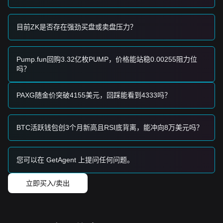
长期投资者
• 只要市场保持在
$0.1350
宏观支撑位之上，长期的结构性筑
底过程就保持完整，适合逢低积累。
目前ZK是否存在强劲买盘或卖盘压力？
趋势总结
市场洞察
从短期来看，过去 7 天内 ZKsync 呈现出
横盘震荡
的价格结
Pump.fun回购3.32亿枚PUMP，价格能站稳0.00255阻力位
构，市场情绪总体保持
谨慎
。从中期结构分析来看，价格目前
吗？
在
$0.1450
支撑位和
$0.1680
阻力位之间震荡。
市场展望
如果 ZK 价格成功突破
$0.1680
，下一个目标位可能是
PAXG随金价突破4155美元，回踩能看到4333吗？
$0.1850
。如果价格跌破
$0.1450
，下一个目标位可能是
$0.1300
。
市场共识
BTC活跃钱包创3个月新高且RSI底背离，能冲向8万美元吗？
多位分析师的共识是，虽然 ZKsync 短期内可能会经历持续的
波动或盘整，但只要价格维持在关键的
$0.1450
支撑位之上，
中期趋势预计将保持
中性至积极
。
您可以在 GetAgent 上提问任何问题。
立即买入/卖出