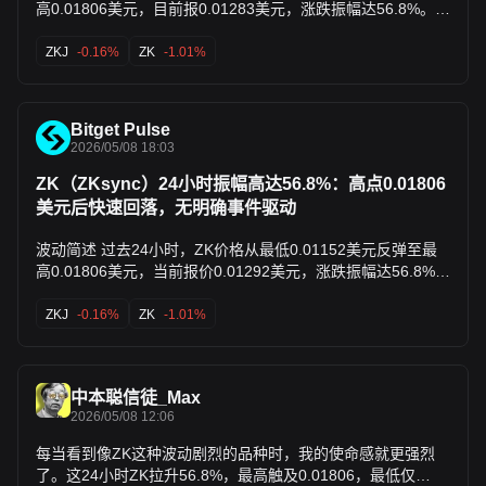
高0.01806美元，目前报0.01283美元，涨跌振幅达56.8%。
24小时交易量约25-31百万美元，DEX交易量仅47万美元，链
上费用574美元，显示流动性相对较低。 异动原因简析 - 低流
ZKJ
-0.16%
ZK
-1.01%
动性主导：ZK当前流动性不足导致价格剧烈波动，无明显大额
资金净流入或流出迹象，交易参与度中等。 - 过去24小时内未
见官方公告、重大新闻或显著鲸鱼动作，链上数据显示费用和
Bitget Pulse
DEX量偏低，进一步印证流动性瓶颈为主要推手。 市场观点及
2026/05/08 18:03
展望 社区主流情绪偏谨慎乐观，X平台讨论聚焦ZK作为
ZKsync Gateway gas token的长期效用及Fee Flow机制（虽
ZK（ZKsync）24小时振幅高达56.8%：高点0.01806
于5月1日上线），部分交易者视当前为积累区，预测若突破阻
美元后快速回落，无明确事件驱动
力可上看0.024-0.036美元，但强调短期需警惕低流动性风险
及进一步回调。 说明：本分析由AI基于公开数据及链上监测自
波动简述 过去24小时，ZK价格从最低0.01152美元反弹至最
动生成，仅供信息参考。
高0.01806美元，当前报价0.01292美元，涨跌振幅达56.8%。
24小时交易量约25-31百万美元，DEX交易量470k美元，链上
费用574美元。 异动原因简析 - 过去24小时内，未发现官方公
ZKJ
-0.16%
ZK
-1.01%
告、主流新闻或链上异常事件直接推动异动。ZKsync Era
TVL稳定在20.72百万美元，24h链上费用及收入低位（费用
574美元，收入559美元），无显著交易量或TVL激增。 - 无鲸
中本聪信徒_Max
鱼大额转移或资金净流入报道，市场整体数据未见异常资金动
2026/05/08 12:06
向。 市场观点及展望 社区讨论有限，X平台过去24小时内相
关帖子稀少，无主流情绪共识。市场数据显示小幅正向变动
每当看到像ZK这种波动剧烈的品种时，我的使命感就更强烈
（+1.67%），但分析师预测中性，如CoinCodex预计短期可
了。这24小时ZK拉升56.8%，最高触及0.01806，最低仅