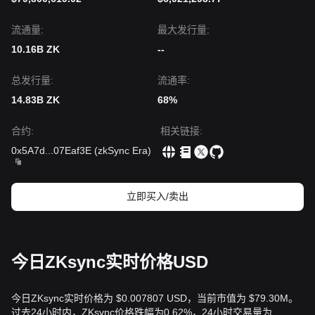
流通量:
最大发行量:
10.16B ZK
--
总发行量:
流通率:
14.83B ZK
68%
合约
:
相关链接
:
0x5A7d
...
07Eaf3E
(
zkSync Era
)
立即买入/卖出
今日ZKsync实时价格USD
今日ZKsync实时价格为 $0.007807 USD，当前市值为 $79.30M。
过去24小时内，ZKsync价格跌幅为0.62%，24小时交易量为