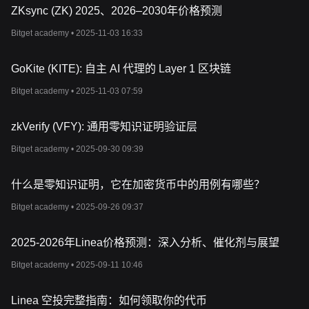
安全是
zkSync
的另一个重要方面。该协议已进行大量的审计和压
ZKsync (ZK) 2025、2026–2030年价格预测
力测试，以确保其稳健性。通过继承以太坊主网的安全性并进行额
外的安全保障，
zkSync
为各种区块链应用，尤其是去中心化金融
Bitget academy •
2025-11-03 16:33
（
DeFi
）领域的应用，提供了一个高度安全的环境。
什么是
ZK
代币？
GoKite (KITE): 自主 AI 代理的 Layer 1 区块链
ZK
是
zkSync
生态系统中的原生实用和治理代币。它在维护和增强
协议运作方面发挥着重要作用。
ZK
代币的主要用途之一是支付
Bitget academy •
2025-11-03 07:59
zkSync
网络上的交易手续费。与以太坊主网络相比，使用
ZK
代币
支付费用可降低成本。
zkVerify (VFY): 通用零知识证明验证层
除了在手续费上带来优惠，
ZK
代币也是
zkSync
去中心化治理模式
不可或缺的一部分。代币持有者可以参与关键决策，对影响协议未
Bitget academy •
2025-09-30 09:39
来发展方向的提案进行投票。这种民主方法确保了
zkSync
的发展
和演变能反映其社区的集体利益。
什么是零知识证明，它在加密货币中的用例有哪些？
此外，
ZK
代币还能激励网络安全保护和用户参与。用
户可以质押自
己的
ZK
代币以支持网络的安全基础设施，赚取额外的代币作为奖
Bitget academy •
2025-09-26 09:37
励。此外，
zkSync
生态系统内的流动性提供者还能获得
ZK
代币奖
励，确保去中心化交易所（
DEX
）和平台上的其它金融活动有充足
的流动性。
ZK
的代币总供应量为
210
亿枚。
2025-2026年Linea价格预测：深入分析、催化剂与展望
zkSync
值得投资吗？
Bitget academy •
2025-09-11 10:46
投资包括
zkSync
在内的任何加密货币都需要慎重考虑和深入研
究。加密货币市场的波动性意味着价格可能在短期内大幅波动。在
进行投资之前，关键是要了解市场动态，评估自己的风险承受
能
Linea 空投完整指南：如何领取你的代币