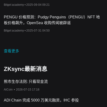
力，并考虑盈亏的潜在变化。紧跟市场趋势并与加密货币社区互
Bitget academy •
2025-09-04 09:21
动，有助于确定在
2024
年
zkSync
是否值得投资。
此外，多元化投资也是管理投资风险的关键策略。与其将所有资源
投入一种资产，不如考虑将投资分散到不同加密货币和传统资产
PENGU 价格预测：Pudgy Penguins（PENGU）NFT 地
中。这种方法有助于减少潜在的损失，并提供一个更加平衡的投资
板价格飙升，OpenSea 收购传闻被辟谣
组合。投资者需始终保持信息灵通，随时准备根据市场变化调整投
资策略，确保投资组合保持稳健，为未来做好充分准备。
Bitget academy •
2025-07-31 04:50
如何购买
zkSync
（
ZK
）？
考虑投资
zkSync
（
ZK
）？只需花
2
分钟
创建一个
Bitget
账户
，即
可开始交易
ZK
。
zkSync
相关文章：
查看更多
zkSync
（
ZK
）：用零知识证明扩展以太坊
ZKsync最新消息
熊市生存法则: 只看现金流
AiCoin
•
2026-07-15 17:18
ADI Chain 完成 5000 万美元融资，IHC 参投