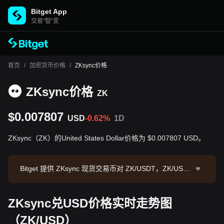
Bitget App
交易“智”变
首页
/
加密货币价格
/
ZKsync价格
ZKsync价格
ZK
$0.007807
USD
-0.62%
1D
ZKsync（ZK）的United States Dollar价格为 $0.007807 USD。
Bitget 提供 ZKsync 现货交易币对 ZK/USDT，ZK/USD
T 现价为0.00777，24小时交易额为 $47,544.26。ZKsy
nc 市值为 $79,300,619.02，流通供应量为 10.16B Z
ZKsync兑USD价格实时走势图
K。数据来源：Bitget 交易所，最后更新时间：2026-08
-06 02:07:05。
（ZK/USD）