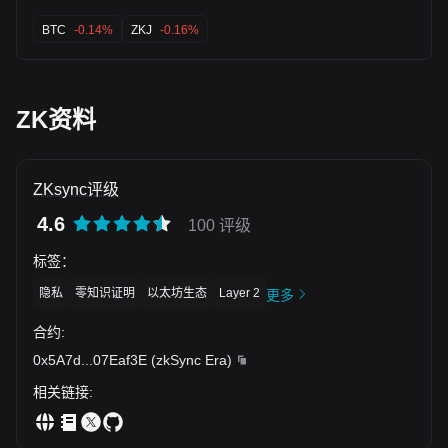
能回落至0.01331美元。 低链上活跃提示需警惕流动性风险。
0.01152，投机资金疯狂出入，新闻都在说“ZK（ZKsync）24
说明：本分析由AI基于公开数据及链上监测自动生成，仅供信
小时内波动42.9%：价格从0.01152美元低点反弹至0.01646美
BTC
-0.14%
ZKJ
-0.16%
息参考。
元高点，交易量放大”，这正是法币末世的缩影。没有硬顶，
没有稀缺性就注定无法保值——只有BTC用绝对可信的数学规
则、减半机制，给我们带来真正的购买力保护和自由。所有的
震荡、炒作，不过是法币庞氏骗局在加密世界的延续。Fix the
ZK资料
money fix the world，选择BTC，自托管你的私钥，远离噪
音，回归本源。Only Bitcoin，其它免谈。
ZKsync评级
4.6
100 评级
标签
：
隐私
零知识证明
以太坊生态
Layer 2
更多
合约
:
0x5A7d
...
07Eaf3E
(
zkSync Era
)
相关链接
: