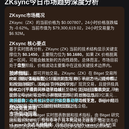
ZKsync今日市场趋势深度分析
ZKsync市场概况
ZKsync（ZK）的当前价格为 $0.007807，24小时价格涨跌幅
为 -0.62%。当前市值为 $79,300,619.02，24小时交易量为
$6.92M。
ZKsync 核心要点
基于实时图表分析，ZKsync (ZK) 当前的技术结构显示关键支
撑位为
$0.1450
，主要阻力位为
$0.1680
。如果 ZK 价格脱离
这一区间，可能会触发新的方向性趋势。总体而言，市场目前
处于
盘整
阶段，价格波动主要集中在这些关键技术边界内。
技术指标
了解市场后，即可开始交易。ZKsync（ZK）在 Bitget 交易所
RSI（相对强弱指数）：
交易活跃，Bitget 是全球最大的加密货币平台之一，拥有超过
当前数值为
48
，表明市场动能
中性
，
略微偏向看跌，因其位于中轴线下方。
1.2亿注册用户。Bitget 支持 ZK/USDT 现货交易，且提供极具
MACD（平滑异同移动平均线）：
竞争力的手续费——现货挂单低至0%，吃单低至0.03%。平台
信号显示出现
看跌交叉
，柱
状图在零线附近走平，表明缺乏即时的上涨动力。
提供 ZKsync 等1300多种加密货币，并维持估值超3亿美元的
均线结构：
保护基金，全天候24小时开放交易，流动性充足。Bitget 的
免费注册 Bitget 账户并开启您的交易吧！
价格目前交易于
50日移动平均线下方
，表明中期趋
势仍承压，尽管正试图在短期支撑上方企稳。
ZK 交易量在各大交易所持续位居前列。
风险免责声明
市场驱动因素
以上分析基于 Bitget 实时图表数据和技术指标，由 Bitget 研究
当前的 ZKsync 价格和市场表现主要受以下因素影响：
团队编制和审核，仅供参考，且不构成投资建议。加密货币价
•
Layer 2 生态系统情绪：
资金流向以太坊 Layer 2 解决方案
格波动性极大，请根据个人的风险承受能力做出投资决策。