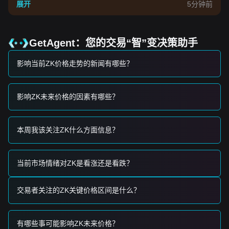
的整体情况显著影响 ZK 的流动性和估值。
展开
5分钟前
•
网络使用指标：
ZKsync Era 主网上总锁仓量 (TVL) 和每日活
跃地址数的增长是代币需求的基本驱动力。
•
广泛的市场相关性：
ZK 继续表现出与主要加密资产的高度相
关性，对全球风险偏好的变化做出反应。
GetAgent：您的交易“智”变决策助手
交易信号
影响当前ZK价格走势的新闻有哪些？
基于当前的技术结构和市场动能，提供以下交易策略供参考：
潜在买入区域
• 如果 ZK 价格接近
$0.1450
并显示出反弹迹象（如看涨吞没
形态），则可能构成短期买入机会。
影响ZK未来价格的因素有哪些？
• 如果 ZK 价格伴随交易量显著增加突破
$0.1680
，则可能确
认新的上涨趋势。
风险情景
本周我该关注ZK什么方面信息？
• 如果 ZK 价格跌破
$0.1400
的心理关口，市场可能进入更深
的回调阶段，目标指向流动性较低的区域。
买入策略
当前市场情绪对ZK是看涨还是看跌？
基于当前的市场结构，建议采取以下策略：
保守型投资者
• 等待 ZK 价格回调至
$0.1450
支撑区域分批建仓。
交易者关注的ZK关键价格区间是什么？
• 或者，等待确认突破并在
$0.1680
上方收盘后再顺势跟进。
趋势投资者
• 如果 ZK 突破
$0.1680
阻力位，可能会形成新的看涨结构。
有哪些事可能影响ZK未来价格？
• 在此情景下，下一个目标价格预计为
$0.1850
。