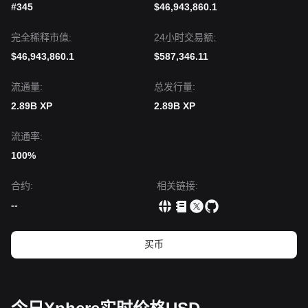
#345
$46,943,860.1
完全稀释市值:
24小时交易额:
$46,943,860.1
$587,346.11
流通量:
总发行量:
2.89B XP
2.89B XP
流通率:
100%
合约
:
相关链接
:
--
买币