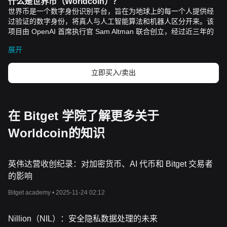
什么是世界币（
Worldcoin
）？
世界币是一个数字身份识别平台，旨在为地球上的每一个人提供经
过验证的数字身份，将真人与人工智能算法和机器人区分开来。该
项目由
OpenAI
首席执行官
Sam Altman
联合创立，经过近三年的
开发，于
2023
年
7
月
24
日正式启动。
展开
世界币旨在通过一个名为
“World ID”
的生物识别验证系统创建一个全
球独一无二的数字身份。该系统利用一种名为
Orb
的眼部扫描设
备，通过扫描虹膜生成一个独一无二的识别码来验证个人的
“
人格证
立即买入/卖出
明
”
（
proof-of-personhood
），这一过程既安全又能保护隐私。该数
字身份系统通过加密和区块链工具构建，是更广泛的加密货币领域
的基石，促进了全球开发者和技术专家社区所期待的去中心化愿
景。
在 Bitget 学院了解更多关于
资源
Worldcoin的知识
官方文件：
https://whitepaper.worldcoin.org/
官方网站：
https://worldcoin.org/
世界币如何运作？
世界币生态系统由三个相辅相成的部分组成：
World ID
、
World App
英伟达营收创纪录：对加密货币、AI 代币和 Bitget 交易者
和
WLD
加密代币。通过
Orb
创建的
World ID
就像一张数字身份
的影响
证，既能在网上验证用户的真人属性，又能保护他们的隐私。这种
Bitget academy •
2025-11-24 02:12
虹膜扫描技术会生成一个独一无二的识别码，该识别码与任何个人
信息无关，从
而防止身份欺诈，确保安全的在线互动。
创建
World ID
后，用户可以访问
World App
，该应用程序是
World
Nillion（NIL）：安全隐私数据处理的未来
ID
的存储库，也是访问大量去中心化金融应用程序的通途。该应用