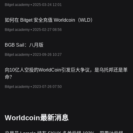
程序也是一个加密货币钱包，可促进使用
WLD
代币以及其他加密
Bitget academy •
2025-03-24 12:01
货币和传统资产进行交易。随着世界币业务在全球扩展，它旨在整
合各种去中心化应用程序（
DApp
）和实用工具，促进形成一个充满
如何在 Bitget 安全充值 Worldcoin（WLD）
活力和包容性的金融生态系统。
什么是
WLD
代币？
Bitget academy •
2025-02-27 08:56
WLD
代币是世界币生态系统的原生代币。作为以太坊主网上的
ERC-20
代币，
WLD
已过渡到
Optimism
主网，增强了与其他区块
BGB Sail：八月版
链平台的互操作性。这种代币不仅能促进世界币网络内的交易，还
能在协议管理中发挥重要作用，让用户能够积极塑造世界币生态系
Bitget academy •
2023-09-26 10:27
统的未来。
WLD
的代币供应量上限为
100
亿枚，其目标是成为全球分布最广的
加密货币。其分配策略包括为
Orb
验证过的个人提供免费的
WLD
向10亿人空投的WorldCoin引发巨大争议，是乌托邦还是革
代币，旨在促进社区参与和金融普惠性。此外，代币的治理属性确
命？
保了一人一票的机制，促进了民主和社区驱动的倡议。
世界币对金融的影响
Bitget academy •
2023-07-26 07:50
在快速发展的金融领域，世界币是变革的先驱，它有可能通过整合
人工智能技术重塑
经济结构。通过提供可靠的解决方案来区分人类
和人工智能，世界币为人工智能资助的全民基本收入（
UBI
）计划奠
定了基础，促进了金融赋权，消除了收入不平等。
Worldcoin最新消息
此外，该项目还希望通过将人类与人工智能生成的机器人区分开
来，为边缘化社区获取金融资源提供便利，从而影响包括技术和全
球经济在内的各个领域。尽管面临着与可扩展性、隐私和安全相关