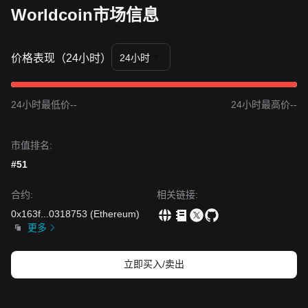
Worldcoin市场信息
长期机构信心。
•
网络升级：
在 World Chain 上部署 EIP-7928，旨在将吞吐量
扩展至 1 吉加次每秒，从而提升技术生态系统的长期实用性。
•
供给端压力：
关于代币解锁时间表的担忧，以及近期基金会
价格表现（24小时）
24小时
的融资行动，尽管存在局部鲸鱼的累积，仍持续对市场情绪形
成压力。
交易信号
24小时最低价--
24小时最高价--
基于当前技术结构与市场动能，分析师给出以下参考交易策
略：
潜在买入区
市值排名:
• 如果 Worldcoin 价格接近
0.293 - 0.300 美元
支撑区并出现反
转信号（例如看涨吞没形态），可能形成短期买入机会。
#51
• 如果 Worldcoin 价格以显著放量突破
0.312 美元
，可能确认
短期趋势反转，并朝更高阻力位发展。
合约
:
相关链接
:
风险情景
0x163f
• 如果 Worldcoin 价格跌破
...
0318753
(
Ethereum
0.293 美元
)
这一宏观支撑位，市场
可能进入更深度的调整阶段，届时可能测试接近 0.15 美元的
更多
历史低点。
买入策略
立即买入/卖出
基于当前市场结构，分析师提出以下策略：
保守型投资者
• 等待 Worldcoin 价格回撤至
0.300 美元
这一心理支撑位，并