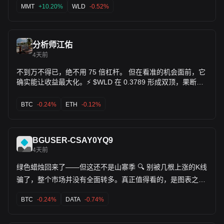
盘面的短期涨跌扰乱判断，持仓的朋友逐步把收益兑现，别一
MMT
+10.20%
WLD
-0.52%
味死扛。 空仓的朋友克制住追跌的冲动，不必每一段行情都要
参与，耐心等待合适时机，后续还有入场机会。 持续更新各币
种策略，高性价比机会第一时间更新，不要错过了，快上车！
分析师江佑
$BLESS $MMT
4天前
不到万不得已，绝不用 75 倍杠杆。 但在看准的机会面前，它
确实能让收益最大化。⚡ $WLD 在 0.3789 形成双顶，果断杀
入。价格一路下杀至 0.3196，账面浮盈一度飙升到
1390.71%。 这一单吃得很惊险，也再次告诫自己：高杠杆是
BTC
-0.24%
ETH
-0.12%
放大器，不仅能放大利润，更能放大死亡。 活着，比什么都重
要。⚠️$BTC $ETH
BGUSER-CSAY0YQ9
4天前
绿色蜡烛回来了——但这还不是山寨季 🔍 别被几根上涨的K线
骗了，整个市场并没有全面转多。真正值得看的，是图表之下
的暗流： 📌 流动性在轮动，而不是在扩张。 📌 资金正涌向一
小批高共识币种，而大多数山寨币仍在挣扎，根本接不到稳定
BTC
-0.24%
DATA
-0.74%
的买盘。 现在最值得关注的信号是： 📉 Open Interest 正在
降温 📊 但交易活跃度依然很高 这说明什么？交易员在精挑细