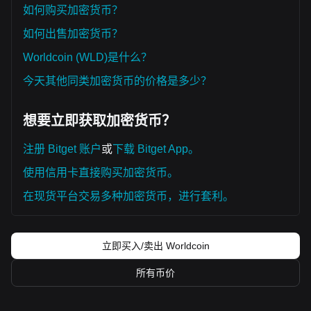
多位分析师的共识是：虽然 Worldcoin 可能在短期继续出现高
如何购买加密货币？
波动或横盘走势，但如果价格能够维持在
0.300 美元
这一关键
支撑之上，那么中期趋势有望从
偏空转向区间式复苏
。
如何出售加密货币？
Worldcoin (WLD)是什么？
今天其他同类加密货币的价格是多少？
想要立即获取加密货币？
注册 Bitget 账户
或
下载 Bitget App。
使用信用卡直接购买加密货币。
在现货平台交易多种加密货币，进行套利。
立即买入/卖出 Worldcoin
所有币价