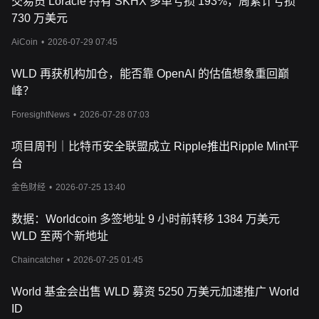
交易员 Loracle 持有 SKHX 多单亏损 193%，周累计亏损
的挑战，世界币有望彻底改变金融行业，促进数字时代的包容性和
730 万美元
创新性。
世界币价格的影响因素包括哪些？
AiCoin
•
2026-07-29 07:45
在加密货币市场的动态景观中，像世界币这样的创新数字资产的价
格受到无数因素的影响。作为区块链
技术领域的新秀，世界币以其
WLD 再获机构加仓，能否靠 OpenAI 的估值想象重回巅
独特的方式建立了一种去中心化的数字身份，因而备受关注。世界
币（
WLD
）的加密货币价格动态与其独特的分配方式密切相关，个
峰？
人用户可以通过生物识别验证过程获得代币，这一策略旨在促进数
ForesightNews
•
2026-07-28 07:03
字金融领域的广泛采用和包容性。
市场情绪在决定世界币等资产的加密货币价值方面起着举足轻重的
项目周刊｜比特币安全联盟成立 Ripple推出Ripple Mint平
作用。作为一个由
OpenAI
首席执行官
Sam Altman
共同创建的项
目，它在加密货币社区享有更高的可信度和期待值。此外，世界币
台
代币在世界币生态系统中的实用性和治理功能可能会推动其需求，
金色财经
•
2026-07-25 13:40
影响其市场价格。投资者和加
密货币爱好者密切关注世界币团队的
动态和更新，新闻和公告经常左右交易行为和价格趋势。
此外，在分析世界币的价格轨迹时，不能忽视更广泛的市场趋势和
数据：Worldcoin 多签地址 9 小时前转移 1384 万美元
经济因素。与其他加密货币一样，世界币代币也会受到全球经济事
WLD 至两个新地址
件、监管新闻和区块链行业趋势的影响而出现市场波动。随着世界
币不断扩大其网络并促进合作伙伴关系，与去中心化应用程序
Chaincatcher
•
2026-07-25 01:45
（
DApp
）和其他区块链平台的整合有可能提升其市场价值。我们鼓
励潜在投资者进行全面研究和分析，将该项目的数字身份认证创新
World 基金会出售 WLD 募资 5250 万美元加速推广 World
方法及其对区块链技术领域的潜在影响考虑在内。
ID