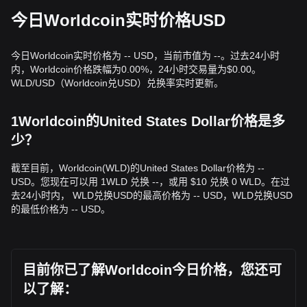
在分批入场前先行企稳。
• 或者等待 Worldcoin 价格有效突破并站稳
0.365 美元
阻力位
今日Worldcoin实时价格USD
之后，再顺势跟进。
趋势型投资者
• 如果 Worldcoin 价格向上突破
0.342 美元
，可能形成新的上
今日Worldcoin实时价格为 -- USD，当前市值为 --。过去24小时
行结构。下一阶段目标价或为
0.400 美元
，随后为
0.500 美
内，Worldcoin价格跌幅为0.00%，24小时交易量为$0.00。
元
。
WLD/USD（Worldcoin兑USD）兑换率实时更新。
长期投资者
• 只要市场仍保持在
0.293 美元
这一关键结构支撑之上，AI 驱
1Worldcoin的United States Dollar价格是多
动的身份叙事的长期逻辑仍然成立，允许在低波动时期逐步累
积。
少？
趋势总结
市场洞察
截至目前，Worldcoin(WLD)的United States Dollar价格为 --
从短期视角来看，过去 7 天内 Worldcoin 表现出
高波动/盘整
USD。您现在可以用 1WLD 兑换 --，或用 $10 兑换 0 WLD。在过
的价格结构，市场情绪保持在
谨慎至中性
区间。就中期结构分
去24小时内， WLD兑换USD的最高价格为 -- USD，WLD兑换USD
析而言，Worldcoin 目前在
0.300 美元
支撑与
0.365 美元
阻力
的最低价格为 -- USD。
之间来回震荡。
市场展望
如果 Worldcoin 价格突破
0.365 美元
，下一目标价可能为
0.450 美元
。
目前你已了解Worldcoin今日价格，您还可
如果 Worldcoin 价格跌破
0.293 美元
，下一目标价可能为
0.250 美元
。
以了解：
市场共识