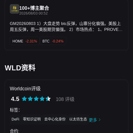
选。他们不是见绿就追，而是在耐心寻找聪明的入场点。 🟢
100+博主聚合
流动性正在流入： $JELLYJELLY • $OPG • $SLX • $LAB •
2026/08/03 00:52
$BSB • $ALLO • $CHIP • $MEME • $EDEN • $HUMA • $ZKP
GM20260803 1）大盘走势 btc反弹，山寨分化偏强。美股上
• $METIS 🔵 需要盯紧的核心龙头： $BTC — 流动性锚点
周五反弹，周一美股期货偏强。 2）市场热点： 1、PROVE、
$ETH — 机构资金的磁石 $SOL — 高 beta 的 Layer 1 领跑者
HYPE、ENA代币本周大额解锁，其中PROVE解锁价值近
$DATA — AI 基础设施叙事 $WLD — AI 与数字身份概念
3540万美元。 2、老主流反弹，ada涨超9%，avax、zec、
HOME
-2.31%
BTC
-0.24%
$HYPE — 风险偏好的温度计 $ZEC 与 $DOGE — 散户情绪的
wld跟涨，资金从恐慌状态转向修复行情。 3、小币bless暴涨
代表 🔴 流动性正在撤出的方向： $BEAT • $EDGE • $COAI •
$TRUMP • $RAVE • $SPACE • $SOPH • $IP • $AVNT •
80%；home、ena、prl、eden等也走强，资金继续做低市值
$ZAMA • $OFC • $PIEVERSE • $VIRTUAL • $ACU • $H •
轮动。 4、特朗普对伊打击「急刹车」，油价暴跌周末9%，日
$MEGA 现在最大的错误是什么？就是去追那些已经涨完的
韩股市周一低开。 5、分析师：比特币买盘支撑依旧强劲，当
WLD资料
币。 真正的优势，来自在大众发现之前，提前看穿资金的流
前价格下方2%-20%区间堆积大量限价买单。 今日恐慌与贪婪
向。跟着流动性走，等待确认信号，别让 FOMO 替你做决
指数：28 等级：恐惧
定。 在 crypto 里，最好的机会从来不是最喧闹的那一个。有
时候，真正吸筹的币正在低调运行，而所有人都在看向别处 👀
Worldcoin评级
4.5
108 评级
标签
：
DeFi
零知识证明
去中心化身份
以太坊生态
更多
合约
: