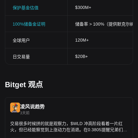
$300M+
保护基金估值
100%储备金证明
储备率 > 100%（提供默克尔树
120M+
全球用户
$20B+
日交易量
Bitget 观点
凌风说趋势
3天前
交易很多时候拼的就是观察力，$WLD 冲高阶段看着一片红
火，但已经能察觉到上涨动力在消退。在0.3805提醒兄弟们布
局空单，目前价格来到0.3208，拿到1395.29%收益。 不要被