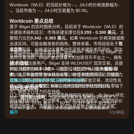
Worldcoin（WLD）的当前价格为 --，24小时价格涨跌幅为 -
-。当前市值为 --，24小时交易量为 $0.00。
Worldcoin 要点总结
基于 Bitget 的实时图表分析，目前关于 Worldcoin（WLD）的
关键技术结构显示：市场关键支撑位在
0.293 - 0.300 美元
，主
要阻力位在
0.342 - 0.365 美元
。如果 Worldcoin 价格突破或跌
出该区间，可能会触发新的趋势。整体来看，市场目前处于
筑
底盘整
阶段，价格波动主要集中在这些关键技术区间内，因为
了解市场后，即可开始交易。Worldcoin（WLD）在 Bitget 交
它试图在近期回落后建立支撑基础。
易所交易活跃，Bitget 是全球最大的加密货币平台之一，拥有
技术指标
超过1.2亿注册用户。Bitget 支持 WLD/USDT 现货交易，且提
RSI：目前为
供极具竞争力的手续费——现货挂单低至0%，吃单低至
34.5 - 42.4
（日线），显示市场动能为
偏弱/超
卖
0.03%。平台提供 Worldcoin 等1300多种加密货币，并维持估
，这意味着尽管整体趋势偏空，若在支撑位附近的买盘压力
增强，短期可能出现一波反弹带来的缓解。
值超3亿美元的保护基金，全天候24小时开放交易，流动性充
免费注册 Bitget 账户并开启您的交易吧！
MACD：信号为
足。Bitget 的 WLD 交易量在各大交易所持续位居前列。
看空
，MACD 指标线仍位于信号线以及零轴下
风险免责声明
方，表明下行压力仍在持续。
以上分析基于 Bitget 实时图表数据和技术指标，由 Bitget 研究
MA：
强烈卖出结构
；当前价格交易在主要移动平均线之下，
团队编制和审核，仅供参考，且不构成投资建议。加密货币价
包括 20 日（0.31 美元）、50 日（0.317 美元）和 200 日
格波动性极大，请根据个人的风险承受能力做出投资决策。
（0.312 美元），说明在短至中期阶段，主导趋势偏空。
展开
5分钟前
市场驱动因素
当前的 Worldcoin 价格与市场趋势主要受以下因素影响：
•
机构性累积：
有报道称 Eightco Holdings 持有约 3.02 亿枚
WLD（流通供应的 8.4%），这表明其对 AI 与数字身份领域的