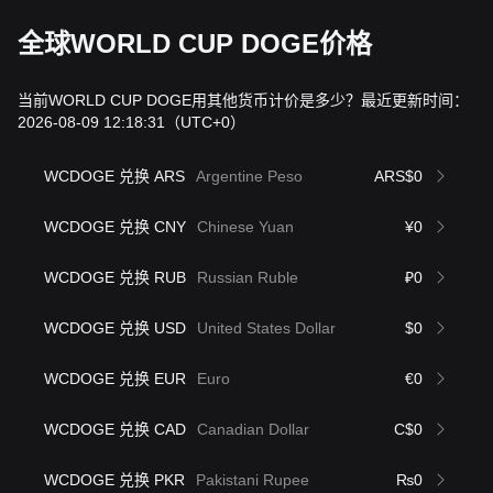
全球WORLD CUP DOGE价格
当前WORLD CUP DOGE用其他货币计价是多少？最近更新时间：
2026-08-09 12:18:31
（UTC+0）
WCDOGE 兑换 ARS
Argentine Peso
ARS$0
WCDOGE 兑换 CNY
Chinese Yuan
¥0
WCDOGE 兑换 RUB
Russian Ruble
₽0
WCDOGE 兑换 USD
United States Dollar
$0
WCDOGE 兑换 EUR
Euro
€0
WCDOGE 兑换 CAD
Canadian Dollar
C$0
WCDOGE 兑换 PKR
Pakistani Rupee
₨0