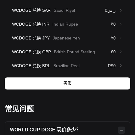
WCDOGE 兑换 SAR
Saudi Riyal
ر.س0
WCDOGE 兑换 INR
Indian Rupee
₹0
WCDOGE 兑换 JPY
Japanese Yen
¥0
WCDOGE 兑换 GBP
British Pound Sterling
£0
WCDOGE 兑换 BRL
Brazilian Real
R$0
买币
常见问题
WORLD CUP DOGE 现价多少？