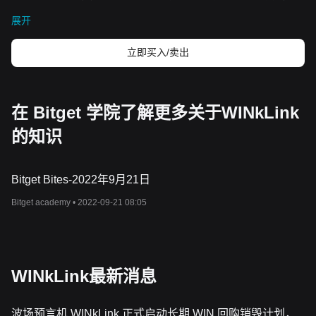
WINkLink
为开发人员提供了创建动态、响应迅速应用程序的工具，
展开
这些应用程序可以对现实世界中的事件和数据做出响应。
WIN
代币
在维护和运行该网络、提供激励和促进交易方面发挥着关键作用。
WINkLink
的核心是解决智能合约在访问链外数据方面的局限性。传
立即买入/卖出
统预言机通常会将这一关键功能中心化，从而带来潜在的故障点，
破坏
区块链技术的去中心化精神。
WINkLink
提供去中心化解决方
案，确保
TRON
网络上的智能合约能够进行可靠、安全和可信的数
据馈送，从而打破了这一模式。这种能力对于蓬勃发展的去中心化
在 Bitget 学院了解更多关于WINkLink
金融（
DeFi
）领域至关重要，因为在该领域，准确及时的信息对于
的知识
执行复杂的金融工具和服务至关重要。
资源
官方文件：
https://doc.winklink.org/v1/doc/en/
官方网站：
https://winklink.org/#/home
Bitget Bites-2022年9月21日
WINkLink
如何运作？
Bitget academy •
2022-09-21 08:05
WINkLink
通过一个复杂的架构运行，该架构由三个主要部分组成：
外部数据源、
WINkLink
节点和
TRON
区块链。外部数据源可包括
各种平台的应用程序接口，提供大量可供智能合约使用的信息。
WINkLink
节点负责处理链上请求，从这些外部来源检索数据，并将
结果发布到区块链上。
这种去中心化节点网络不仅能确保数据的准
WINkLink最新消息
确性，还能防止任何单一
实体对数据进行操纵或控制。
开发人员的集成流程得到简化，可以轻松地将
WINkLink
的服务集
成到去中心化应用程序（
DApp
）中。预言机网络观察区块链内外的
波场预言机 WINkLink 正式启动长期 WIN 回购销毁计划，