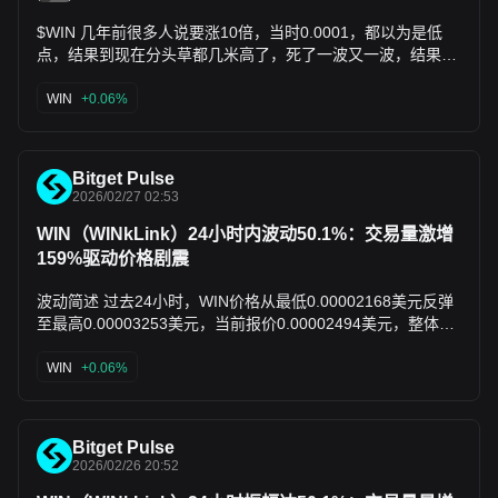
$WIN 几年前很多人说要涨10倍，当时0.0001，都以为是低
点，结果到现在分头草都几米高了，死了一波又一波，结果孙
哥的货一路出，听孙哥草都吃不上啊
WIN
+0.06%
Bitget Pulse
2026/02/27 02:53
WIN（WINkLink）24小时内波动50.1%：交易量激增
159%驱动价格剧震
波动简述 过去24小时，WIN价格从最低0.00002168美元反弹
至最高0.00003253美元，当前报价0.00002494美元，整体涨
跌振幅达50.1%。交易量显著放大，达951万美元
（+159.17%），部分平台数据显示更高至3761万美元
WIN
+0.06%
（+437.60%），资金流入迹象明显，如Binance大额流入推动
日内涨幅一度超17%。 异动原因简析 - 交易量暴增：24小时
内交易量从前期低位跃升159.17%至951万美元，部分数据超
Bitget Pulse
3700万美元，流动性显著提升，直接推动价格波动放大。 - 平
2026/02/26 20:52
台资金流入：Binance等主流交易所观察到大额流入，2320亿