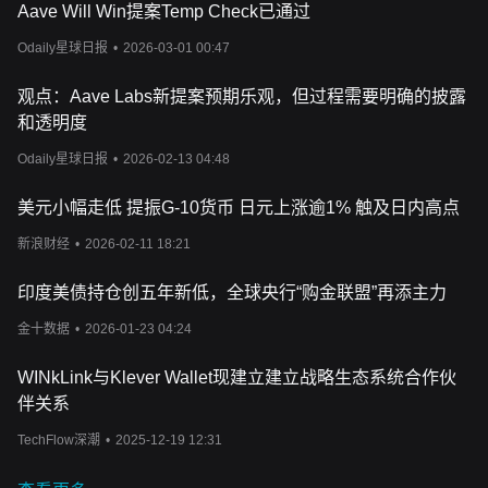
Aave Will Win提案Temp Check已通过
复杂因素的影响，其中最主要的是市场供需动态。
WINkLi
nk
预言机
网络的实用性和采用推动了对
WIN
的需求。随着
TRON
区块链上
Odaily星球日报
•
2026-03-01 00:47
越来越多的去中心化应用程序（
DApp
）集成
WINkLink
的预言机服
务以提供可靠的真实世界馈送，市场对
WIN
代币的需求也随之增
观点：Aave Labs新提案预期乐观，但过程需要明确的披露
加。这是因为
DApp
开发者需要
WIN
代币来支付这些服务，而节点
和透明度
需要
WIN
代币来参与网络并获得奖励。因此，
WIN
的内在价值与
WINkLink
生态系统的表现和增长密切相关，使其采用率成为决定其
Odaily星球日报
•
2026-02-13 04:48
价格的关键因素。
市场情绪在决定
WIN
的价格方面也起着至关重要的作用。投资者的
美元小幅走低 提振G-10货币 日元上涨逾1% 触及日内高点
看法会受到
各种因素的影响，包括
WINkLink
网络内的技术进步、
战略合作伙伴关系以及区块链和
DeFi
行业的整体趋势。积极的新闻
新浪财经
•
2026-02-11 18:21
和发展会增强投资者的信心，从而推动需求和代币价格的上涨。相
反，安全问题或监管挑战会导致负面情绪，对价格产生不利影响。
印度美债持仓创五年新低，全球央行“购金联盟”再添主力
此外，
WIN
代币在交易所的流动性、在知名加密货币平台上的可用
性以及加密货币市场的整体健康程度也是导致其价格波动的重要因
金十数据
•
2026-01-23 04:24
素。
WIN
代币的价格还受到影响更广泛加密货币市场的宏观经济因素的
WINkLink与Klever Wallet现建立建立战略生态系统合作伙
制约，如监管新闻、区块链技术的变化以及全球经济格局的变化。
伴关系
作为更庞大的数字资产生态系
统的参与者，
WIN
代币也不能幸免于
投机交易的影响，因为投机交易会导致整个加密货币市场的价格快
TechFlow深潮
•
2025-12-19 12:31
速波动。投资者和用户必须随时了解影响
WIN
估值的微观和宏观经
济指标，才能有效驾驭市场。随着区块链和加密货币在全球范围内