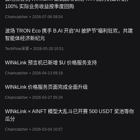
事件，以既安全又高效的方式启动进程并响应数据请求。通过消除
100% 实际业务收益按季度回购
中间环节和利用无信任系统，
WINkLink
增强了用户体验，提供了可
证明的公平随机数生成等服务，这对于游戏、抽奖和其他不可预知
Chaincatcher
•
2026-07-06 09:54
性至关重要的应用来说至关重要。
WINkLink
的设计不仅稳固耐用，而且灵活多变，可实现无缝升级和
波场 TRON Eco 携手 B.AI 开启“AI 披萨节”福利狂欢，共建
集成。这种适应性确保了网络能够随着区块链技术的不断发展和用
智能体经济新纪元
户需求的不断
变化而发展。安全也是
WINkLink
的重中之重，
WINkLink
采取了加密、定期安全审计和系统管理员多重身份认证等
TechFlow深潮
•
2026-05-20 10:51
措施，确保预言机服务能够抵御各种威胁。
什么是
WIN
代币？
WINkLink 预言机已新增 $U 价格服务支持
WIN
是
WINkLink
网络的原生代币，在其生态系统中具有多种功
能。作为
TRON
区块链上的
TRC-20
代币，它激励节点运营商提供
Chaincatcher
•
2026-04-13 09:19
准确可靠的数据。开发人员利用
WIN
代币支付预言机服务，确保他
们的
DApp
可以访问所需的外部数据。
WIN
代币的效用不仅限于促
WINkLink 价格服务页面完成全面升级
进交易，它还支撑着
WINkLink
网络的经济模式，
推动开发者和节
点运营商的参与和介入。
Chaincatcher
•
2026-03-27 05:34
WIN
代币的价值来自其实用性以及
TRON
生态系统中对
WINkLink
服务的需求。随着该平台的不断发展，特别是在
DeFi
和区块链游戏
WINkLink × AINFT 模型大乱斗已开赛 500 USDT 奖池等你
领域，
WIN
代币将发挥越来越重要的作用。对于投资者和用户来
瓜分
说，
WIN
代币不仅代表着一种交易手段，还关系到去中心化预言机
的未来和
TRON
网络功能的扩展。
Chaincatcher
•
2026-03-04 10:57
WINkLink
的价格由哪些因素决定？
与其他加密货币一样，
WINkLink
的原生代币
WIN
的价格受到各种