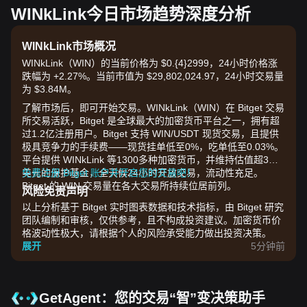
WINkLink今日市场趋势深度分析
WINkLink市场概况
WINkLink（WIN）的当前价格为 $0.{​4}2999，24小时价格涨
跌幅为 +2.27%。当前市值为 $29,802,024.97，24小时交易量
为 $3.84M。
了解市场后，即可开始交易。WINkLink（WIN）在 Bitget 交易
所交易活跃，Bitget 是全球最大的加密货币平台之一，拥有超
过1.2亿注册用户。Bitget 支持 WIN/USDT 现货交易，且提供
极具竞争力的手续费——现货挂单低至0%，吃单低至0.03%。
平台提供 WINkLink 等1300多种加密货币，并维持估值超3亿
美元的保护基金，全天候24小时开放交易，流动性充足。
免费注册 Bitget 账户并开启您的交易吧！
Bitget 的 WIN 交易量在各大交易所持续位居前列。
风险免责声明
以上分析基于 Bitget 实时图表数据和技术指标，由 Bitget 研究
团队编制和审核，仅供参考，且不构成投资建议。加密货币价
格波动性极大，请根据个人的风险承受能力做出投资决策。
展开
5分钟前
GetAgent：您的交易“智”变决策助手