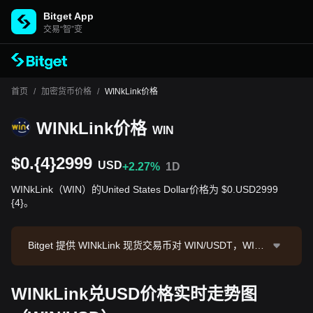
Bitget App
交易“智”变
首页
/
加密货币价格
/
WINkLink价格
WINkLink价格
WIN
$0.{4}2999
USD
+2.27%
1D
WINkLink（WIN）的United States Dollar价格为 $0.USD2999
{4}。
Bitget 提供 WINkLink 现货交易币对 WIN/USDT，WIN/
USDT 现价为0.00003004，24小时交易额为 $11,798.3
8。WINkLink 市值为 $29,802,024.97，流通供应量为 9
WINkLink兑USD价格实时走势图
93.70B WIN。数据来源：Bitget 交易所，最后更新时
间：2026-08-07 03:00:16。