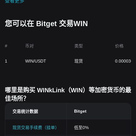
查看更多
日益受到重视，了解这些价格决定因素对于任何希望使用或投资
WINkLink
的人来说都至关重要。
如果您有兴趣投资或交易
WIN
，您可能想问：在哪里可以购买
WINkLink
呢？您可以在
Bitget
等领先交易所购买
WINkLink
，
您可以在 Bitget 交易WIN
Bitget
为加密货币爱好者提供了一个安全易用的平台。
#
币对
类型
价格
1
WIN/USDT
现货
0.0000300
哪里是购买 WINkLink（WIN）等加密货币的最
佳场所？
Bitget
交易统计数据
现货交易手续费（挂单）
低至0%