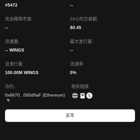
#5472
--
完全稀释市值:
24小时交易额:
--
$0.45
流通量:
最大发行量:
-- WINGS
--
总发行量:
流通率:
100.00M WINGS
0%
合约
:
相关链接
:
0x6670
...
000d9aF
(
Ethereum
)
买币