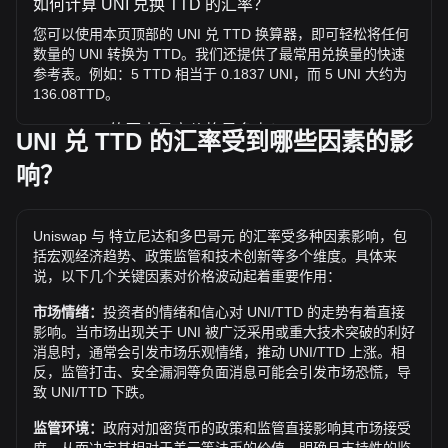
如何计算 UNI 兑换 TTD 的汇率？
您可以使用本页顶部的 UNI 兑 TTD 换算器，即可轻松将任何
数量的 UNI 转换为 TTD。我们还提供了最常用兑换量的快速
参考表。例如：5 TTD 相当于 0.1837 UNI，而 5 UNI 大约为
136.08TTD。
UNI / TTD 的历史最高价格是多少？
UNI 兑 TTD 的汇率受到哪些因素的影
1 UNI 兑 TTD 的历史最高价为 TT$304.42。1 UNI / TTD 的
响？
价值是否还会超越目前的历史最高价呢？让我们拭目以待。
兑 TTD 的价格趋势如何？
Uniswap 与 特立尼达和多巴哥元 的汇率受多种因素影响，包
过去7天内，Uniswap（UNI）的汇率下跌了8.05%。 过去1
括宏观经济趋势、政策监管和技术创新等多个维度。具体来
个月内，Uniswap（UNI）兑 特立尼达和多巴哥元（TTD）的
说，以下几个关键因素对价格波动起着重要作用：
汇率上升了25.00%。
市场情绪：
投资者的情绪和信心对 UNI/TTD 的走势有着直接
影响。当市场出现关于 UNI 被广泛采用或重大技术突破的利好
消息时，通常会引发市场乐观情绪，推动 UNI/TTD 上涨。相
反，监管打击、安全漏洞等负面消息可能会引发市场恐慌，导
致 UNI/TTD 下跌。
监管环境：
政府对加密货币的政策和监管直接影响其市场接受