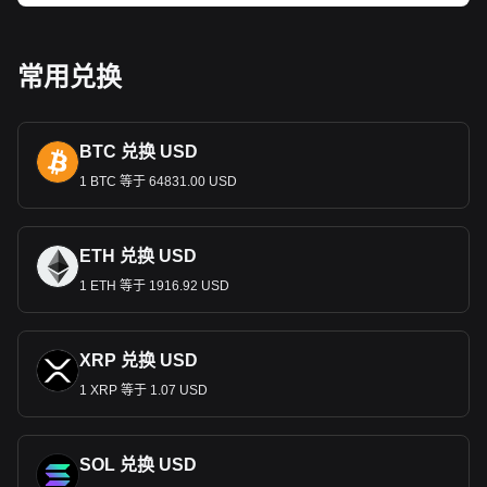
和自然美景。纸币和硬币上印有著名历史人物、本地野生动物
和地标性建筑的图像。这些设计不仅为金融交易提供了便利，
还讲述了国家的过去和现在，培养了人们的认同感和自豪感。
常用兑换
对经济的作用
特立尼达和多巴哥元在这个以石油和天然气生产为主要驱动力
的国家经济中发挥着核心作用。该货币作为主要的交换媒介，
BTC 兑换 USD
为石油和天然气部门和旅游业、制造业、服务业等其他关键部
门提供支撑，促进贸易和投资。特立尼达和多巴哥元的稳定对
1 BTC 等于 64831.00 USD
国家经济健康和投资者信心至关重要。
货币政策与稳定
ETH 兑换 USD
特立尼达和多巴哥元受该国中央银行的管理，面临着通货膨胀
1 ETH 等于 1916.92 USD
和货币贬值等诸多经济挑战。该银行的货币政策旨在稳定货
币、控制通胀和支持经济可持续增长，这对维持公众和投资者
的信心至关重要。
XRP 兑换 USD
国际贸易与特立尼达和多巴哥元
1 XRP 等于 1.07 USD
在国际贸易中，特立尼达和多巴哥元的价值至关重要，尤其是
对特立尼达和多巴哥的石油、石化产品和液化天然气等出口产
品而言。稳定的特立尼达和多巴哥对保持有竞争力的出口价格
SOL 兑换 USD
和吸引外国直接投资至关重要。