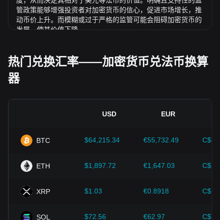
度，从而决定其相对于美元等法币的价值。明确且支持性的监
管政策能够增强投资者对加密货币的信心，促进市场增长，推
动币价上升。而模糊或过于严格的监管可能会阻碍加密货币的
发展，使其价值下降。
经济指标：
发行法币的国家宏观经济因素（如通胀率、利率和
经济增长等关键指标）对法币价值起决定性作用，并间接影响
热门兑换汇率——加密货币兑法币换算
UNI/TTD 的汇率。例如：高通胀可能会削弱市场对法币的信
器
任，促使投资者寻求比特币等加密资产作为避险工具，进而推
高其价格。
技术创新：
区块链技术的持续发展、扩容方案的优化以及安全
性的提升，都为比特币等加密货币的价值增长提供了强有力的
USD
EUR
支撑。
$64,215.34
€55,732.49
C$89
BTC
投资者需深入了解这些因素，以避免做出错误决策。在综合考
虑这些影响因素后，投资者还应密切关注 Uniswap 价格的未
来走势，并根据市场变化及时调整投资策略。
$1,897.72
€1,647.03
C$2,
ETH
$1.03
€0.8918
C$1.
XRP
$72.56
€62.97
C$10
SOL