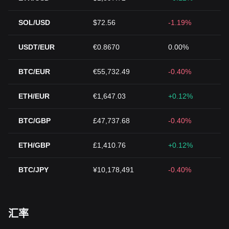
SOL/USD
$72.56
-1.19%
USDT/EUR
€0.8670
0.00%
BTC/EUR
€55,732.49
-0.40%
ETH/EUR
€1,647.03
+0.12%
BTC/GBP
£47,737.68
-0.40%
ETH/GBP
£1,410.76
+0.12%
BTC/JPY
¥10,178,491
-0.40%
汇率