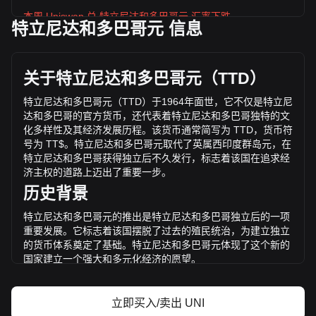
本周 Uniswap 兑 特立尼达和多巴哥元 汇率下跌
特立尼达和多巴哥元 信息
Uniswap 的当前市场价格为每 UNI TT$27.22，基于
624,710,400 UNI 的流通供应，总市值为
TT$17,001,796,761.76 TTD 。 Uniswap 的交易量在过去 24
关于特立尼达和多巴哥元（
TTD
）
小时内变化了 -25.78% (TT$-479,788,705.38 TTD)。上一交
易日， UNI 的交易量是 TT$1,861,435,431.67。
特立尼达和多巴哥元（
TTD
）于
1964
年面世，它不仅是特立尼
达和多巴哥的官方货币，还代表着特立尼达和多巴哥独特的文
化多样性及其经济发展历程。该货币通常简写为
TTD
，货币符
通过 Bitget 了解更多 Uniswap 相关信息
号为
TT$
。特立尼达和多巴哥元取代了英属西印度群岛元，在
特立尼达和多巴哥获得独立后不久发行，标志着该国在追求经
Uniswap 价格
济主权的道路上迈出了重要一步。
Uniswap价格预测
历史背景
什么是 Uniswap（UNI）？
Uniswap收益计算器
特立尼达和多巴哥元的推出是特立尼达和多巴哥独立后的一项
重要发展。它标志着该国摆脱了过去的殖民统治，为建立独立
的货币体系奠定了基础。特立尼达和多巴哥元体现了这个新的
国家建立一个强大和多元化
经济的愿望。
设计与象征意义
立即买入/卖出 UNI
特立尼达和多巴哥元的设计反映了该国丰富的历史、文化遗产