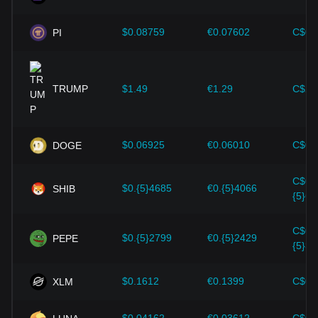
$0.08759
€0.07602
C$0.
PI
TRUMP
$1.49
€1.29
C$2.
$0.06925
€0.06010
C$0.
DOGE
C$0.
$0.{5}4685
€0.{5}4066
SHIB
{5}65
C$0.
$0.{5}2799
€0.{5}2429
PEPE
{5}39
$0.1612
€0.1399
C$0.
XLM