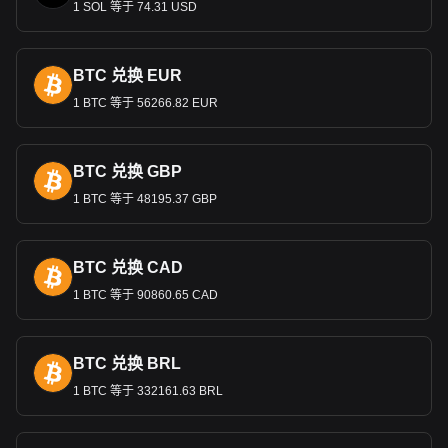
汇款和经济影响
1 SOL 等于 74.31 USD
居住在国外，尤其是美国、加拿大和英国的特立尼达和多巴哥
人的汇款是该国国外收入的
重要来源。这些汇款兑换成特立尼
BTC 兑换 EUR
达和多巴哥后，养活了许多家庭，为国民经济做出了贡献。
1 BTC 等于 56266.82 EUR
Bitget 加密货币与法币兑换数据显示，最受欢迎的
Uniswap 汇率对是UNI兑TTD，Uniswap的货币代码是
BTC 兑换 GBP
UNI。立即使用我们的加密货币计算器查看您的加密货
1 BTC 等于 48195.37 GBP
币可以兑换成多少TTD。
BTC 兑换 CAD
1 BTC 等于 90860.65 CAD
BTC 兑换 BRL
1 BTC 等于 332161.63 BRL