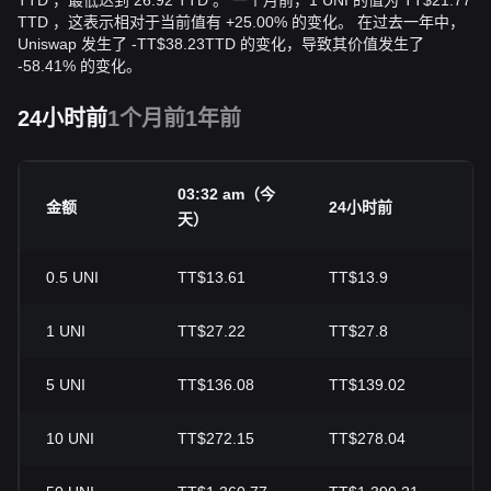
TTD ，最低达到 26.92 TTD 。 一个月前，1 UNI 的值为 TT$21.77
TTD ，这表示相对于当前值有 +25.00% 的变化。 在过去一年中，
Uniswap 发生了
-
TT$
38.23
TTD
的变化，导致其价值发生了
-58.41% 的变化。
24小时前
1个月前
1年前
03:32 am（今
金额
24小时前
天）
0.5
UNI
TT$13.61
TT$13.9
-
1
UNI
TT$27.22
TT$27.8
-
5
UNI
TT$136.08
TT$139.02
-
10
UNI
TT$272.15
TT$278.04
-